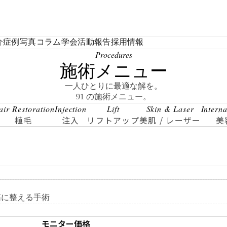
介
症例写真
コラム
学会活動報告
採用情報
Procedures
施術メニュー
一人ひとりに最適な解を。
91 の施術メニュー。
air Restoration
Injection
Lift
Skin & Laser
Intern
植毛
注入
リフトアップ
美肌 / レーザー
美
筋に整える手術
モニター価格