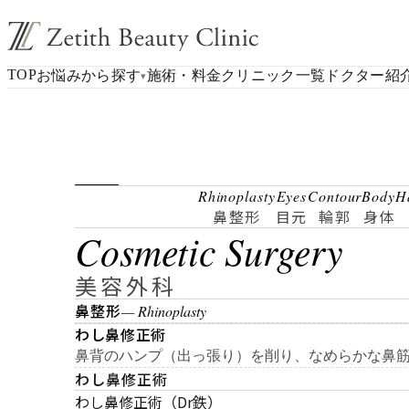
TOP
お悩みから探す
施術・料金
クリニック一覧
ドクター紹
▾
Rhinoplasty
Eyes
Contour
Body
H
鼻整形
目元
輪郭
身体
Cosmetic Surgery
美容外科
鼻整形
— Rhinoplasty
わし鼻修正術
鼻背のハンプ（出っ張り）を削り、なめらかな鼻
わし鼻修正術
わし鼻修正術（Dr鉄）