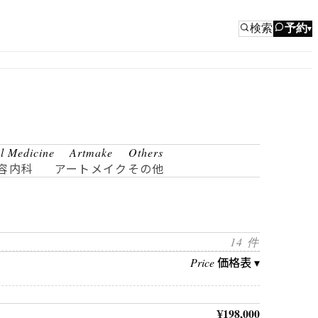
検索
予約
▾
al Medicine
Artmake
Others
容内科
アートメイク
その他
14 件
価格表 ▾
Price
¥198,000