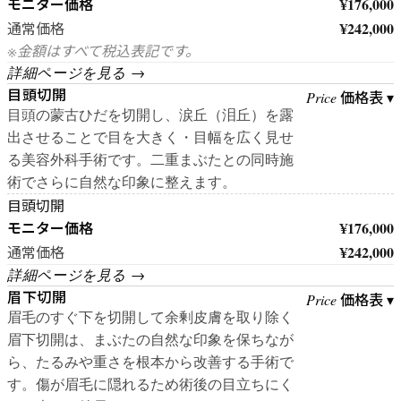
モニター価格
¥176,000
¥242,000
通常価格
※金額はすべて税込表記です。
詳細ページを見る →
目頭切開
価格表 ▾
Price
目頭の蒙古ひだを切開し、涙丘（泪丘）を露
出させることで目を大きく・目幅を広く見せ
る美容外科手術です。二重まぶたとの同時施
術でさらに自然な印象に整えます。
目頭切開
モニター価格
¥176,000
¥242,000
通常価格
詳細ページを見る →
眉下切開
価格表 ▾
Price
眉毛のすぐ下を切開して余剰皮膚を取り除く
眉下切開は、まぶたの自然な印象を保ちなが
ら、たるみや重さを根本から改善する手術で
す。傷が眉毛に隠れるため術後の目立ちにく