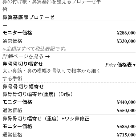
鼻の付け根・鼻翼基部を整えるプロテーゼ手
術
鼻翼基底部プロテーゼ
—
モニター価格
¥286,000
¥330,000
通常価格
※金額はすべて税込表記です。
詳細ページを見る →
鼻骨骨切り幅寄せ
価格表 ▾
Price
太い鼻筋・鼻の横幅を骨切りで根本から細く
する手術
鼻骨骨切り幅寄せ
鼻骨骨切り幅寄せ(重度)（Dr鉄）
モニター価格
¥440,000
¥550,000
通常価格
鼻骨骨切り幅寄せ（重度）+ワシ鼻修正
モニター価格
¥585,000
¥715,000
通常価格