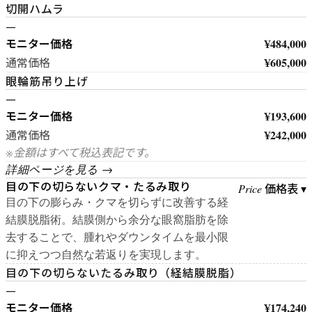
切開ハムラ
—
モニター価格
¥484,000
¥605,000
通常価格
眼輪筋吊り上げ
—
モニター価格
¥193,600
¥242,000
通常価格
※金額はすべて税込表記です。
詳細ページを見る →
目の下の切らないクマ・たるみ取り
価格表 ▾
Price
目の下の膨らみ・クマを切らずに改善する経
結膜脱脂術。結膜側から余分な眼窩脂肪を除
去することで、腫れやダウンタイムを最小限
に抑えつつ自然な若返りを実現します。
目の下の切らないたるみ取り（経結膜脱脂）
—
モニター価格
¥174,240