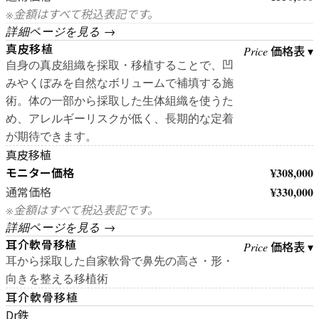
※金額はすべて税込表記です。
詳細ページを見る →
真皮移植
価格表 ▾
Price
自身の真皮組織を採取・移植することで、凹
みやくぼみを自然なボリュームで補填する施
術。体の一部から採取した生体組織を使うた
め、アレルギーリスクが低く、長期的な定着
が期待できます。
真皮移植
モニター価格
¥308,000
¥330,000
通常価格
※金額はすべて税込表記です。
詳細ページを見る →
耳介軟骨移植
価格表 ▾
Price
耳から採取した自家軟骨で鼻先の高さ・形・
向きを整える移植術
耳介軟骨移植
Dr鉄