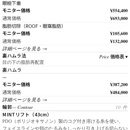
眼瞼下垂
モニター価格
¥554,400
¥693,000
通常価格
脂肪切除（ROOF・眼窩脂肪）
モニター価格
¥105,600
¥132,000
通常価格
詳細ページを見る →
裏ハムラ法
価格表 ▾
Price
目の下の脂肪再配置
裏ハムラ
—
モニター価格
¥387,200
¥484,000
通常価格
詳細ページを見る →
輪郭
— Contour
10 件
MINTリフト（43cm）
PDO（ポリジオキサノン）製のコグ付き溶ける糸を使い、
フェイスラインや頬のたるみをしっかり引き上げる切らない