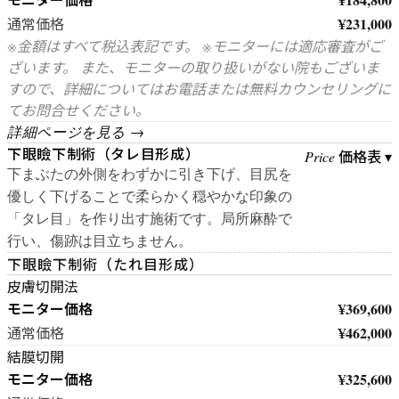
¥231,000
通常価格
※金額はすべて税込表記です。 ※モニターには適応審査がご
ざいます。 また、モニターの取り扱いがない院もございま
すので、詳細についてはお電話または無料カウンセリングに
てお問合せください。
詳細ページを見る →
下眼瞼下制術（タレ目形成）
価格表 ▾
Price
下まぶたの外側をわずかに引き下げ、目尻を
優しく下げることで柔らかく穏やかな印象の
「タレ目」を作り出す施術です。局所麻酔で
行い、傷跡は目立ちません。
下眼瞼下制術（たれ目形成）
皮膚切開法
モニター価格
¥369,600
¥462,000
通常価格
結膜切開
モニター価格
¥325,600