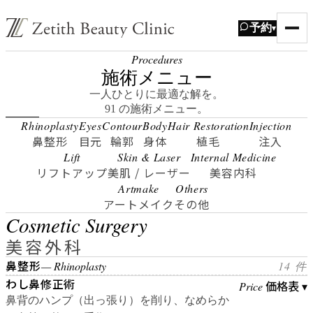
予約
▾
Procedures
施術メニュー
一人ひとりに最適な解を。
91 の施術メニュー。
Rhinoplasty
Eyes
Contour
Body
Hair Restoration
Injection
鼻整形
目元
輪郭
身体
植毛
注入
Lift
Skin & Laser
Internal Medicine
リフトアップ
美肌 / レーザー
美容内科
Artmake
Others
アートメイク
その他
Cosmetic Surgery
美容外科
鼻整形
— Rhinoplasty
14 件
わし鼻修正術
価格表 ▾
Price
鼻背のハンプ（出っ張り）を削り、なめらか