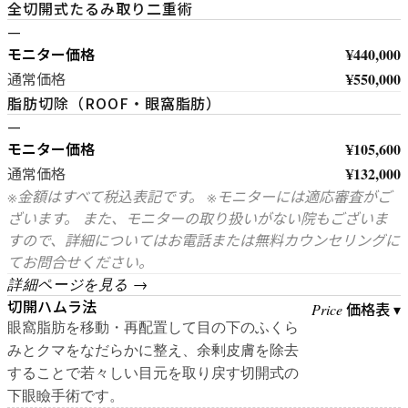
全切開式たるみ取り二重術
—
モニター価格
¥440,000
¥550,000
通常価格
脂肪切除（ROOF・眼窩脂肪）
—
モニター価格
¥105,600
¥132,000
通常価格
※金額はすべて税込表記です。 ※モニターには適応審査がご
ざいます。 また、モニターの取り扱いがない院もございま
すので、詳細についてはお電話または無料カウンセリングに
てお問合せください。
詳細ページを見る →
切開ハムラ法
価格表 ▾
Price
眼窩脂肪を移動・再配置して目の下のふくら
みとクマをなだらかに整え、余剰皮膚を除去
することで若々しい目元を取り戻す切開式の
下眼瞼手術です。