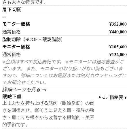
さも大きな特長です。
眉下切開
—
モニター価格
¥352,000
¥440,000
通常価格
脂肪切除（ROOF・眼窩脂肪）
モニター価格
¥105,600
¥132,000
通常価格
※金額はすべて税込表記です。 ※モニターには適応審査がご
ざいます。 また、モニターの取り扱いがない院もございま
すので、詳細についてはお電話または無料カウンセリングに
てお問合せください。
詳細ページを見る →
眼瞼下垂
価格表 ▾
Price
上まぶたを持ち上げる筋肉（眼瞼挙筋）の働
きを回復させ、眠そうに見える目・視界の狭
さ・肩こりを根本から改善する機能的・美容
的手術です。