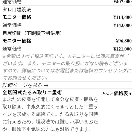
¥407,000
通常価格
タレ目埋没法
モニター価格
¥114,400
¥143,000
通常価格
目尻切開（下眼瞼下制併用）
モニター価格
¥96,800
¥121,000
通常価格
※金額はすべて税込表記です。 ※モニターには適応審査がご
ざいます。 また、モニターの取り扱いがない院もございま
すので、詳細についてはお電話または無料カウンセリングに
てお問合せください。
詳細ページを見る →
全切開式たるみ取り二重術
価格表 ▾
Price
まぶたの皮膚を切開して余分な皮膚・脂肪を
取り除き、半永久的にくっきりとした二重ラ
インを形成する施術です。たるみ取りを同時
に行えるため、埋没法では難しい厚いまぶた
や、眼瞼下垂気味の方にも対応できます。