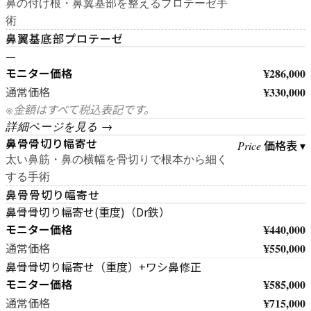
鼻の付け根・鼻翼基部を整えるプロテーゼ手
術
鼻翼基底部プロテーゼ
—
モニター価格
¥286,000
¥330,000
通常価格
※金額はすべて税込表記です。
詳細ページを見る →
鼻骨骨切り幅寄せ
価格表 ▾
Price
太い鼻筋・鼻の横幅を骨切りで根本から細く
する手術
鼻骨骨切り幅寄せ
鼻骨骨切り幅寄せ(重度)（Dr鉄）
モニター価格
¥440,000
¥550,000
通常価格
鼻骨骨切り幅寄せ（重度）+ワシ鼻修正
モニター価格
¥585,000
¥715,000
通常価格