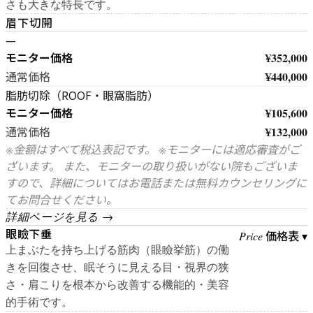
さも大きな特長です。
眉下切開
—
モニター価格
¥352,000
¥440,000
通常価格
脂肪切除（ROOF・眼窩脂肪）
モニター価格
¥105,600
¥132,000
通常価格
※金額はすべて税込表記です。 ※モニターには適応審査がご
ざいます。 また、モニターの取り扱いがない院もございま
すので、詳細についてはお電話または無料カウンセリングに
てお問合せください。
詳細ページを見る →
眼瞼下垂
価格表 ▾
Price
上まぶたを持ち上げる筋肉（眼瞼挙筋）の働
きを回復させ、眠そうに見える目・視界の狭
さ・肩こりを根本から改善する機能的・美容
的手術です。