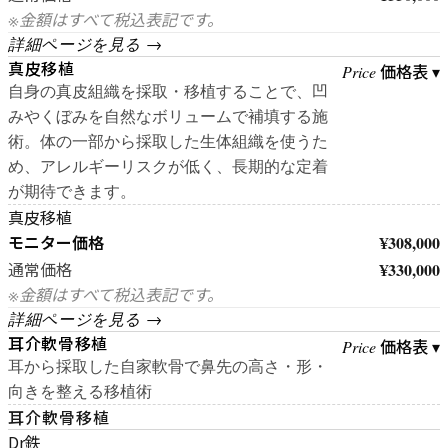
※金額はすべて税込表記です。
詳細ページを見る →
真皮移植
価格表 ▾
Price
自身の真皮組織を採取・移植することで、凹
みやくぼみを自然なボリュームで補填する施
術。体の一部から採取した生体組織を使うた
め、アレルギーリスクが低く、長期的な定着
が期待できます。
真皮移植
モニター価格
¥308,000
¥330,000
通常価格
※金額はすべて税込表記です。
詳細ページを見る →
耳介軟骨移植
価格表 ▾
Price
耳から採取した自家軟骨で鼻先の高さ・形・
向きを整える移植術
耳介軟骨移植
Dr鉄