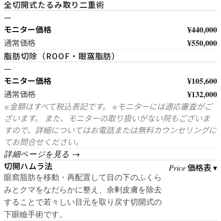
全切開式たるみ取り二重術
—
モニター価格
¥440,000
¥550,000
通常価格
脂肪切除（ROOF・眼窩脂肪）
—
モニター価格
¥105,600
¥132,000
通常価格
※金額はすべて税込表記です。 ※モニターには適応審査がご
ざいます。 また、モニターの取り扱いがない院もございま
すので、詳細についてはお電話または無料カウンセリングに
てお問合せください。
詳細ページを見る →
切開ハムラ法
価格表 ▾
Price
眼窩脂肪を移動・再配置して目の下のふくら
みとクマをなだらかに整え、余剰皮膚を除去
することで若々しい目元を取り戻す切開式の
下眼瞼手術です。