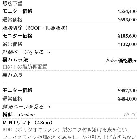
眼瞼下垂
モニター価格
¥554,400
¥693,000
通常価格
脂肪切除（ROOF・眼窩脂肪）
モニター価格
¥105,600
¥132,000
通常価格
詳細ページを見る →
裏ハムラ法
価格表 ▾
Price
目の下の脂肪再配置
裏ハムラ
—
モニター価格
¥387,200
¥484,000
通常価格
詳細ページを見る →
輪郭
— Contour
10 件
MINTリフト（43cm）
PDO（ポリジオキサノン）製のコグ付き溶ける糸を使い、
フェイスラインや頬のたるみをしっかり引き上げる切らない