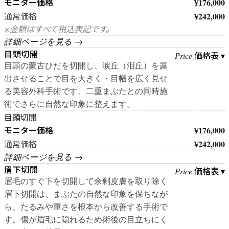
モニター価格
¥176,000
¥242,000
通常価格
※金額はすべて税込表記です。
詳細ページを見る →
目頭切開
価格表 ▾
Price
目頭の蒙古ひだを切開し、涙丘（泪丘）を露
出させることで目を大きく・目幅を広く見せ
る美容外科手術です。二重まぶたとの同時施
術でさらに自然な印象に整えます。
目頭切開
モニター価格
¥176,000
¥242,000
通常価格
詳細ページを見る →
眉下切開
価格表 ▾
Price
眉毛のすぐ下を切開して余剰皮膚を取り除く
眉下切開は、まぶたの自然な印象を保ちなが
ら、たるみや重さを根本から改善する手術で
す。傷が眉毛に隠れるため術後の目立ちにく