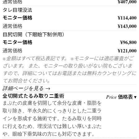
¥407,000
通常価格
タレ目埋没法
モニター価格
¥114,400
¥143,000
通常価格
目尻切開（下眼瞼下制併用）
モニター価格
¥96,800
¥121,000
通常価格
※金額はすべて税込表記です。 ※モニターには適応審査がご
ざいます。 また、モニターの取り扱いがない院もございま
すので、詳細についてはお電話または無料カウンセリングに
てお問合せください。
詳細ページを見る →
全切開式たるみ取り二重術
価格表 ▾
Price
まぶたの皮膚を切開して余分な皮膚・脂肪を
取り除き、半永久的にくっきりとした二重ラ
インを形成する施術です。たるみ取りを同時
に行えるため、埋没法では難しい厚いまぶた
や、眼瞼下垂気味の方にも対応できます。