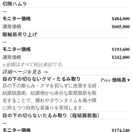
切開ハムラ
—
モニター価格
¥484,000
¥605,000
通常価格
眼輪筋吊り上げ
—
モニター価格
¥193,600
¥242,000
通常価格
※金額はすべて税込表記です。
詳細ページを見る →
目の下の切らないクマ・たるみ取り
価格表 ▾
Price
目の下の膨らみ・クマを切らずに改善する経
結膜脱脂術。結膜側から余分な眼窩脂肪を除
去することで、腫れやダウンタイムを最小限
に抑えつつ自然な若返りを実現します。
目の下の切らないたるみ取り（経結膜脱脂）
—
モニター価格
¥174,240