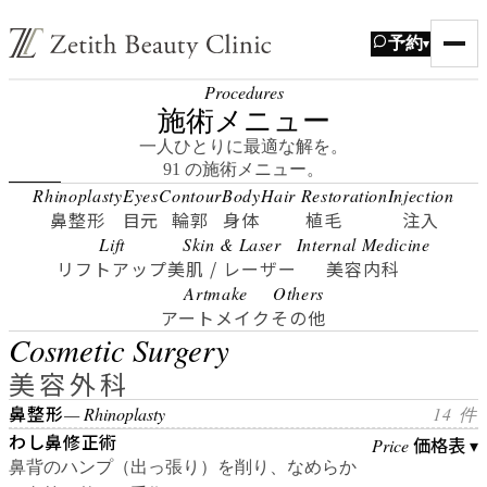
予約
▾
Procedures
施術メニュー
一人ひとりに最適な解を。
91 の施術メニュー。
Rhinoplasty
Eyes
Contour
Body
Hair Restoration
Injection
鼻整形
目元
輪郭
身体
植毛
注入
Lift
Skin & Laser
Internal Medicine
リフトアップ
美肌 / レーザー
美容内科
Artmake
Others
アートメイク
その他
Cosmetic Surgery
美容外科
鼻整形
— Rhinoplasty
14 件
わし鼻修正術
価格表 ▾
Price
鼻背のハンプ（出っ張り）を削り、なめらか