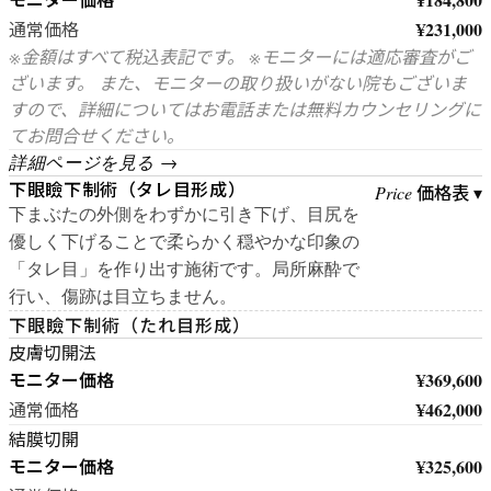
¥231,000
通常価格
※金額はすべて税込表記です。 ※モニターには適応審査がご
ざいます。 また、モニターの取り扱いがない院もございま
すので、詳細についてはお電話または無料カウンセリングに
てお問合せください。
詳細ページを見る →
下眼瞼下制術（タレ目形成）
価格表 ▾
Price
下まぶたの外側をわずかに引き下げ、目尻を
優しく下げることで柔らかく穏やかな印象の
「タレ目」を作り出す施術です。局所麻酔で
行い、傷跡は目立ちません。
下眼瞼下制術（たれ目形成）
皮膚切開法
モニター価格
¥369,600
¥462,000
通常価格
結膜切開
モニター価格
¥325,600