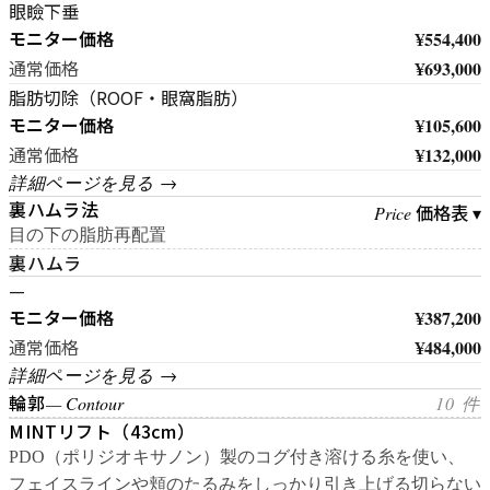
眼瞼下垂
モニター価格
¥554,400
¥693,000
通常価格
脂肪切除（ROOF・眼窩脂肪）
モニター価格
¥105,600
¥132,000
通常価格
詳細ページを見る →
裏ハムラ法
価格表 ▾
Price
目の下の脂肪再配置
裏ハムラ
—
モニター価格
¥387,200
¥484,000
通常価格
詳細ページを見る →
輪郭
— Contour
10 件
MINTリフト（43cm）
PDO（ポリジオキサノン）製のコグ付き溶ける糸を使い、
フェイスラインや頬のたるみをしっかり引き上げる切らない