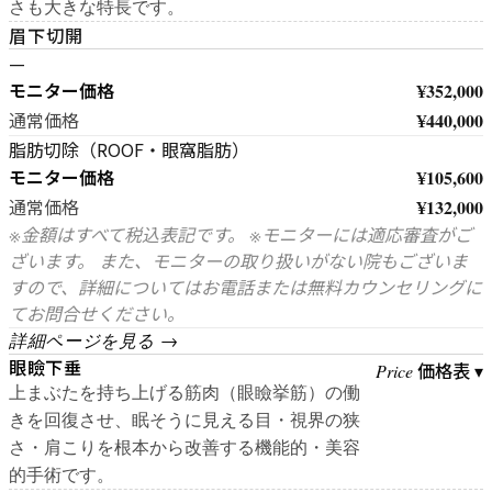
さも大きな特長です。
眉下切開
—
モニター価格
¥352,000
¥440,000
通常価格
脂肪切除（ROOF・眼窩脂肪）
モニター価格
¥105,600
¥132,000
通常価格
※金額はすべて税込表記です。 ※モニターには適応審査がご
ざいます。 また、モニターの取り扱いがない院もございま
すので、詳細についてはお電話または無料カウンセリングに
てお問合せください。
詳細ページを見る →
眼瞼下垂
価格表 ▾
Price
上まぶたを持ち上げる筋肉（眼瞼挙筋）の働
きを回復させ、眠そうに見える目・視界の狭
さ・肩こりを根本から改善する機能的・美容
的手術です。