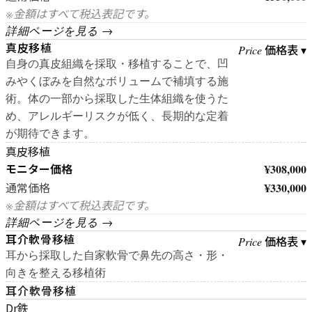
※金額はすべて税込表記です。
詳細ページを見る →
真皮移植
価格表 ▾
Price
自身の真皮組織を採取・移植することで、凹
みやくぼみを自然なボリュームで補填する施
術。体の一部から採取した生体組織を使うた
め、アレルギーリスクが低く、長期的な定着
が期待できます。
真皮移植
モニター価格
¥308,000
¥330,000
通常価格
※金額はすべて税込表記です。
詳細ページを見る →
耳介軟骨移植
価格表 ▾
Price
耳から採取した自家軟骨で鼻先の高さ・形・
向きを整える移植術
耳介軟骨移植
Dr鉄