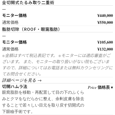
全切開式たるみ取り二重術
—
モニター価格
¥440,000
¥550,000
通常価格
脂肪切除（ROOF・眼窩脂肪）
—
モニター価格
¥105,600
¥132,000
通常価格
※金額はすべて税込表記です。 ※モニターには適応審査がご
ざいます。 また、モニターの取り扱いがない院もございま
すので、詳細についてはお電話または無料カウンセリングに
てお問合せください。
詳細ページを見る →
切開ハムラ法
価格表 ▾
Price
眼窩脂肪を移動・再配置して目の下のふくら
みとクマをなだらかに整え、余剰皮膚を除去
することで若々しい目元を取り戻す切開式の
下眼瞼手術です。