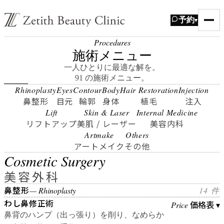
予約
▾
Procedures
施術メニュー
一人ひとりに最適な解を。
91 の施術メニュー。
Rhinoplasty
Eyes
Contour
Body
Hair Restoration
Injection
鼻整形
目元
輪郭
身体
植毛
注入
Lift
Skin & Laser
Internal Medicine
リフトアップ
美肌 / レーザー
美容内科
Artmake
Others
アートメイク
その他
Cosmetic Surgery
美容外科
鼻整形
— Rhinoplasty
14 件
わし鼻修正術
価格表 ▾
Price
鼻背のハンプ（出っ張り）を削り、なめらか