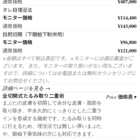
¥407,000
通常価格
タレ目埋没法
モニター価格
¥114,400
¥143,000
通常価格
目尻切開（下眼瞼下制併用）
モニター価格
¥96,800
¥121,000
通常価格
※金額はすべて税込表記です。 ※モニターには適応審査がご
ざいます。 また、モニターの取り扱いがない院もございま
すので、詳細についてはお電話または無料カウンセリングに
てお問合せください。
詳細ページを見る →
全切開式たるみ取り二重術
価格表 ▾
Price
まぶたの皮膚を切開して余分な皮膚・脂肪を
取り除き、半永久的にくっきりとした二重ラ
インを形成する施術です。たるみ取りを同時
に行えるため、埋没法では難しい厚いまぶた
や、眼瞼下垂気味の方にも対応できます。