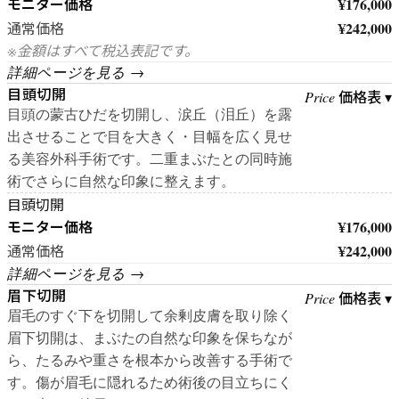
モニター価格
¥176,000
¥242,000
通常価格
※金額はすべて税込表記です。
詳細ページを見る →
目頭切開
価格表 ▾
Price
目頭の蒙古ひだを切開し、涙丘（泪丘）を露
出させることで目を大きく・目幅を広く見せ
る美容外科手術です。二重まぶたとの同時施
術でさらに自然な印象に整えます。
目頭切開
モニター価格
¥176,000
¥242,000
通常価格
詳細ページを見る →
眉下切開
価格表 ▾
Price
眉毛のすぐ下を切開して余剰皮膚を取り除く
眉下切開は、まぶたの自然な印象を保ちなが
ら、たるみや重さを根本から改善する手術で
す。傷が眉毛に隠れるため術後の目立ちにく