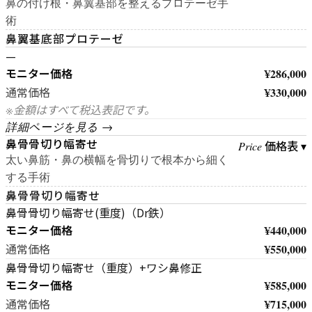
鼻の付け根・鼻翼基部を整えるプロテーゼ手
術
鼻翼基底部プロテーゼ
—
モニター価格
¥286,000
¥330,000
通常価格
※金額はすべて税込表記です。
詳細ページを見る →
鼻骨骨切り幅寄せ
価格表 ▾
Price
太い鼻筋・鼻の横幅を骨切りで根本から細く
する手術
鼻骨骨切り幅寄せ
鼻骨骨切り幅寄せ(重度)（Dr鉄）
モニター価格
¥440,000
¥550,000
通常価格
鼻骨骨切り幅寄せ（重度）+ワシ鼻修正
モニター価格
¥585,000
¥715,000
通常価格