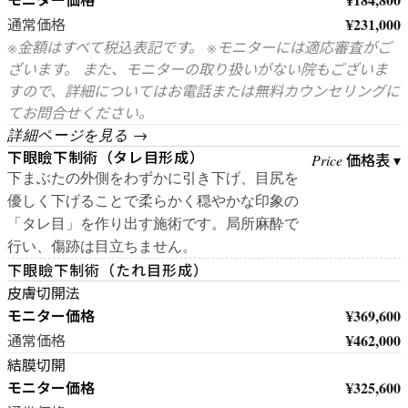
¥231,000
通常価格
※金額はすべて税込表記です。 ※モニターには適応審査がご
ざいます。 また、モニターの取り扱いがない院もございま
すので、詳細についてはお電話または無料カウンセリングに
てお問合せください。
詳細ページを見る →
下眼瞼下制術（タレ目形成）
価格表 ▾
Price
下まぶたの外側をわずかに引き下げ、目尻を
優しく下げることで柔らかく穏やかな印象の
「タレ目」を作り出す施術です。局所麻酔で
行い、傷跡は目立ちません。
下眼瞼下制術（たれ目形成）
皮膚切開法
モニター価格
¥369,600
¥462,000
通常価格
結膜切開
モニター価格
¥325,600