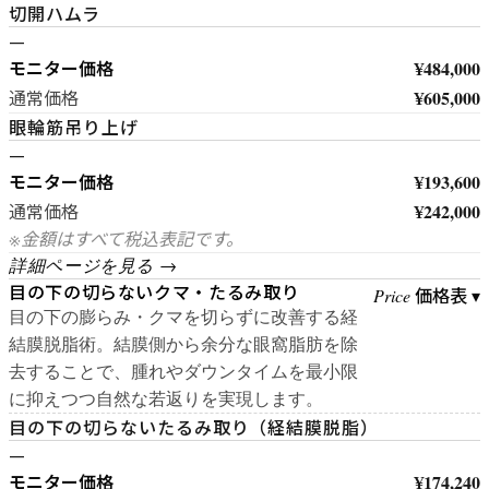
切開ハムラ
—
モニター価格
¥484,000
¥605,000
通常価格
眼輪筋吊り上げ
—
モニター価格
¥193,600
¥242,000
通常価格
※金額はすべて税込表記です。
詳細ページを見る →
目の下の切らないクマ・たるみ取り
価格表 ▾
Price
目の下の膨らみ・クマを切らずに改善する経
結膜脱脂術。結膜側から余分な眼窩脂肪を除
去することで、腫れやダウンタイムを最小限
に抑えつつ自然な若返りを実現します。
目の下の切らないたるみ取り（経結膜脱脂）
—
モニター価格
¥174,240