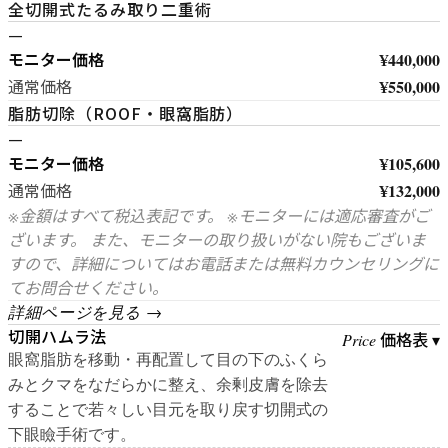
全切開式たるみ取り二重術
—
モニター価格
¥440,000
¥550,000
通常価格
脂肪切除（ROOF・眼窩脂肪）
—
モニター価格
¥105,600
¥132,000
通常価格
※金額はすべて税込表記です。 ※モニターには適応審査がご
ざいます。 また、モニターの取り扱いがない院もございま
すので、詳細についてはお電話または無料カウンセリングに
てお問合せください。
詳細ページを見る →
切開ハムラ法
価格表 ▾
Price
眼窩脂肪を移動・再配置して目の下のふくら
みとクマをなだらかに整え、余剰皮膚を除去
することで若々しい目元を取り戻す切開式の
下眼瞼手術です。