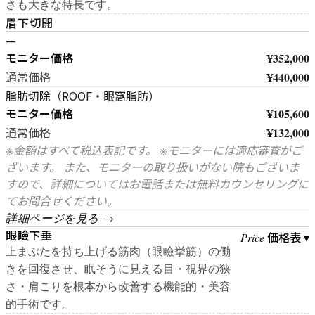
さも大きな特長です。
眉下切開
—
モニター価格
¥352,000
¥440,000
通常価格
脂肪切除（ROOF・眼窩脂肪）
モニター価格
¥105,600
¥132,000
通常価格
※金額はすべて税込表記です。 ※モニターには適応審査がご
ざいます。 また、モニターの取り扱いがない院もございま
すので、詳細についてはお電話または無料カウンセリングに
てお問合せください。
詳細ページを見る →
眼瞼下垂
価格表 ▾
Price
上まぶたを持ち上げる筋肉（眼瞼挙筋）の働
きを回復させ、眠そうに見える目・視界の狭
さ・肩こりを根本から改善する機能的・美容
的手術です。