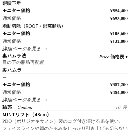
眼瞼下垂
モニター価格
¥554,400
¥693,000
通常価格
脂肪切除（ROOF・眼窩脂肪）
モニター価格
¥105,600
¥132,000
通常価格
詳細ページを見る →
裏ハムラ法
価格表 ▾
Price
目の下の脂肪再配置
裏ハムラ
—
モニター価格
¥387,200
¥484,000
通常価格
詳細ページを見る →
輪郭
— Contour
10 件
MINTリフト（43cm）
PDO（ポリジオキサノン）製のコグ付き溶ける糸を使い、
フェイスラインや頬のたるみをしっかり引き上げる切らない