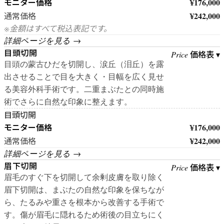
モニター価格
¥176,000
¥242,000
通常価格
※金額はすべて税込表記です。
詳細ページを見る →
目頭切開
価格表 ▾
Price
目頭の蒙古ひだを切開し、涙丘（泪丘）を露
出させることで目を大きく・目幅を広く見せ
る美容外科手術です。二重まぶたとの同時施
術でさらに自然な印象に整えます。
目頭切開
モニター価格
¥176,000
¥242,000
通常価格
詳細ページを見る →
眉下切開
価格表 ▾
Price
眉毛のすぐ下を切開して余剰皮膚を取り除く
眉下切開は、まぶたの自然な印象を保ちなが
ら、たるみや重さを根本から改善する手術で
す。傷が眉毛に隠れるため術後の目立ちにく