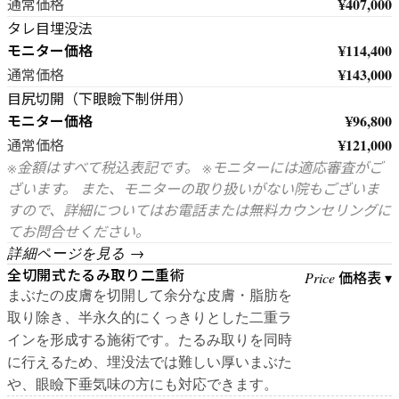
¥407,000
通常価格
タレ目埋没法
モニター価格
¥114,400
¥143,000
通常価格
目尻切開（下眼瞼下制併用）
モニター価格
¥96,800
¥121,000
通常価格
※金額はすべて税込表記です。 ※モニターには適応審査がご
ざいます。 また、モニターの取り扱いがない院もございま
すので、詳細についてはお電話または無料カウンセリングに
てお問合せください。
詳細ページを見る →
全切開式たるみ取り二重術
価格表 ▾
Price
まぶたの皮膚を切開して余分な皮膚・脂肪を
取り除き、半永久的にくっきりとした二重ラ
インを形成する施術です。たるみ取りを同時
に行えるため、埋没法では難しい厚いまぶた
や、眼瞼下垂気味の方にも対応できます。