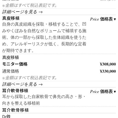
※金額はすべて税込表記です。
詳細ページを見る →
真皮移植
価格表 ▾
Price
自身の真皮組織を採取・移植することで、凹
みやくぼみを自然なボリュームで補填する施
術。体の一部から採取した生体組織を使うた
め、アレルギーリスクが低く、長期的な定着
が期待できます。
真皮移植
モニター価格
¥308,000
¥330,000
通常価格
※金額はすべて税込表記です。
詳細ページを見る →
耳介軟骨移植
価格表 ▾
Price
耳から採取した自家軟骨で鼻先の高さ・形・
向きを整える移植術
耳介軟骨移植
Dr鉄