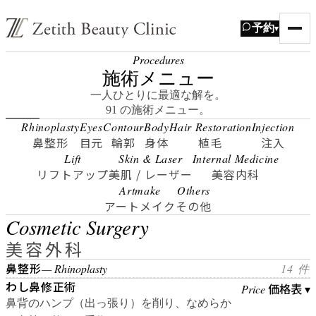
予約
▾
Procedures
施術メニュー
一人ひとりに最適な解を。
91 の施術メニュー。
Rhinoplasty
Eyes
Contour
Body
Hair Restoration
Injection
鼻整形
目元
輪郭
身体
植毛
注入
Lift
Skin & Laser
Internal Medicine
リフトアップ
美肌 / レーザー
美容内科
Artmake
Others
アートメイク
その他
Cosmetic Surgery
美容外科
鼻整形
— Rhinoplasty
14 件
わし鼻修正術
価格表 ▾
Price
鼻背のハンプ（出っ張り）を削り、なめらか