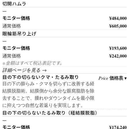
切開ハムラ
—
モニター価格
¥484,000
¥605,000
通常価格
眼輪筋吊り上げ
—
モニター価格
¥193,600
¥242,000
通常価格
※金額はすべて税込表記です。
詳細ページを見る →
目の下の切らないクマ・たるみ取り
価格表 ▾
Price
目の下の膨らみ・クマを切らずに改善する経
結膜脱脂術。結膜側から余分な眼窩脂肪を除
去することで、腫れやダウンタイムを最小限
に抑えつつ自然な若返りを実現します。
目の下の切らないたるみ取り（経結膜脱脂）
—
モニター価格
¥174,240