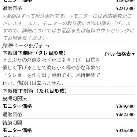
¥231,000
通常価格
※金額はすべて税込表記です。 ※モニターには適応審査がご
ざいます。 また、モニターの取り扱いがない院もございま
すので、詳細についてはお電話または無料カウンセリングに
てお問合せください。
詳細ページを見る →
下眼瞼下制術（タレ目形成）
価格表 ▾
Price
下まぶたの外側をわずかに引き下げ、目尻を
優しく下げることで柔らかく穏やかな印象の
「タレ目」を作り出す施術です。局所麻酔で
行い、傷跡は目立ちません。
下眼瞼下制術（たれ目形成）
皮膚切開法
モニター価格
¥369,600
¥462,000
通常価格
結膜切開
モニター価格
¥325,600