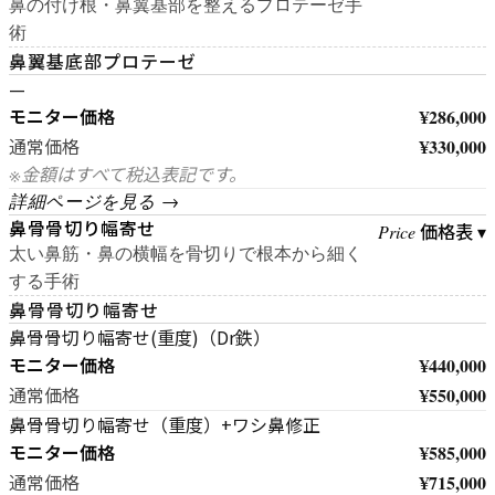
鼻の付け根・鼻翼基部を整えるプロテーゼ手
術
鼻翼基底部プロテーゼ
—
モニター価格
¥286,000
¥330,000
通常価格
※金額はすべて税込表記です。
詳細ページを見る →
鼻骨骨切り幅寄せ
価格表 ▾
Price
太い鼻筋・鼻の横幅を骨切りで根本から細く
する手術
鼻骨骨切り幅寄せ
鼻骨骨切り幅寄せ(重度)（Dr鉄）
モニター価格
¥440,000
¥550,000
通常価格
鼻骨骨切り幅寄せ（重度）+ワシ鼻修正
モニター価格
¥585,000
¥715,000
通常価格