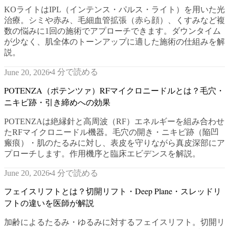
KOライトはIPL（インテンス・パルス・ライト）を用いた光
治療。シミや赤み、毛細血管拡張（赤ら顔）、くすみなど複
数の悩みに1回の施術でアプローチできます。ダウンタイム
が少なく、肌全体のトーンアップに適した施術の仕組みを解
説。
4 分で読める
June 20, 2026
POTENZA（ポテンツァ）RFマイクロニードルとは？毛穴・
ニキビ跡・引き締めへの効果
POTENZAは絶縁針と高周波（RF）エネルギーを組み合わせ
たRFマイクロニードル機器。毛穴の開き・ニキビ跡（陥凹
瘢痕）・肌のたるみに対し、表皮を守りながら真皮深部にア
プローチします。作用機序と臨床エビデンスを解説。
4 分で読める
June 20, 2026
フェイスリフトとは？切開リフト・Deep Plane・スレッドリ
フトの違いを医師が解説
加齢によるたるみ・ゆるみに対するフェイスリフト。切開リ