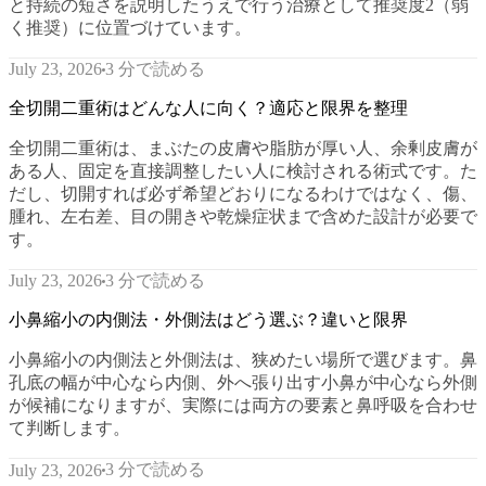
と持続の短さを説明したうえで行う治療として推奨度2（弱
く推奨）に位置づけています。
3 分で読める
July 23, 2026
全切開二重術はどんな人に向く？適応と限界を整理
全切開二重術は、まぶたの皮膚や脂肪が厚い人、余剰皮膚が
ある人、固定を直接調整したい人に検討される術式です。た
だし、切開すれば必ず希望どおりになるわけではなく、傷、
腫れ、左右差、目の開きや乾燥症状まで含めた設計が必要で
す。
3 分で読める
July 23, 2026
小鼻縮小の内側法・外側法はどう選ぶ？違いと限界
小鼻縮小の内側法と外側法は、狭めたい場所で選びます。鼻
孔底の幅が中心なら内側、外へ張り出す小鼻が中心なら外側
が候補になりますが、実際には両方の要素と鼻呼吸を合わせ
て判断します。
3 分で読める
July 23, 2026