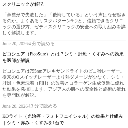
スクリニックが解説
「鼻整形で失敗した」「後悔している」という声はなぜ起き
るのか。よくあるリスクパターン5つと、信頼できるクリニ
ックの選び方、ゼティスクリニックの安全への取り組みを詳
しく解説します。
4 分で読める
June 20, 2026
ピコシュア（PicoSure）とは？シミ・肝斑・くすみへの効果
を医師が解説
ピコシュアは755nmアレキサンドライトのピコ秒レーザー。
従来のQスイッチレーザーより熱ダメージが少なく、シミ・
肝斑・色素沈着（PIH）の改善とコラーゲン生成促進に優れ
た効果を発揮します。アジア人の肌への安全性と施術の流れ
を専門医が解説。
13 分で読める
June 20, 2026
KOライト（光治療・フォトフェイシャル）の効果と仕組み
｜シミ・赤み・くすみを1台で