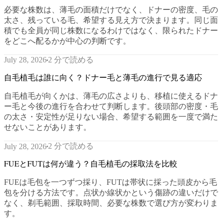
必要な株数は、薄毛の面積だけでなく、ドナーの密度、毛の
太さ、残っている毛、希望する見え方で決まります。同じ面
積でも全員が同じ株数になるわけではなく、限られたドナー
をどこへ配るかが中心の判断です。
2 分で読める
July 28, 2026
自毛植毛は誰に向く？ドナー毛と薄毛の進行で見る適応
自毛植毛が向くかは、薄毛の広さよりも、移植に使えるドナ
ー毛と今後の進行を合わせて判断します。後頭部の密度・毛
の太さ・安定性が足りない場合、希望する範囲を一度で満た
せないことがあります。
2 分で読める
July 28, 2026
FUEとFUTは何が違う？自毛植毛の採取法を比較
FUEは毛包を一つずつ採り、FUTは帯状に採った頭皮から毛
包を分ける方法です。点状か線状かという傷跡の違いだけで
なく、剃毛範囲、採取時間、必要な株数で選び方が変わりま
す。