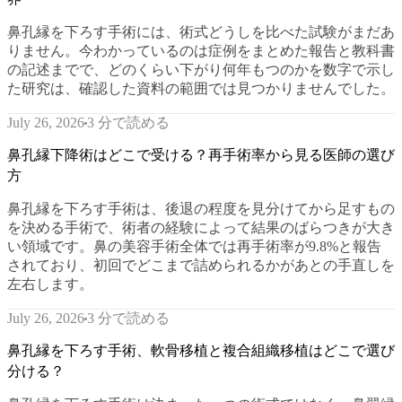
鼻孔縁を下ろす手術には、術式どうしを比べた試験がまだあ
りません。今わかっているのは症例をまとめた報告と教科書
の記述までで、どのくらい下がり何年もつのかを数字で示し
た研究は、確認した資料の範囲では見つかりませんでした。
3 分で読める
July 26, 2026
鼻孔縁下降術はどこで受ける？再手術率から見る医師の選び
方
鼻孔縁を下ろす手術は、後退の程度を見分けてから足すもの
を決める手術で、術者の経験によって結果のばらつきが大き
い領域です。鼻の美容手術全体では再手術率が9.8%と報告
されており、初回でどこまで詰められるかがあとの手直しを
左右します。
3 分で読める
July 26, 2026
鼻孔縁を下ろす手術、軟骨移植と複合組織移植はどこで選び
分ける？