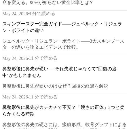
命を変える。90%が知らない黄金比率とは？
9 分で読める
May 24, 2026
スキンブースター完全ガイド——ジュベルック・リジュラ
ン・ボライトの違い
ジュベルック・リジュラン・ボライト——3大スキンブース
ターの違いを論文エビデンスで比較。
11 分で読める
May 24, 2026
鼻整形後に鼻先が硬い──それ失敗じゃなくて"回復の途
中"かもしれません
鼻整形後に鼻先が硬いのはなぜ？回復の経過を解説
11 分で読める
May 24, 2026
鼻整形後に鼻先がカチカチで不安？「硬さの正体」3つと柔
らかくなる時期
鼻整形後の鼻先の硬さには、瘢痕形成、軟骨グラフトによる