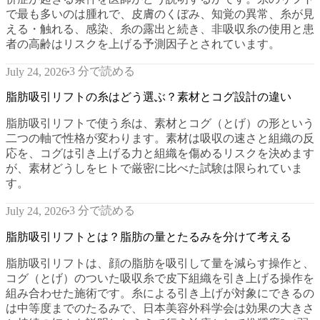
で最も多いのは腫れで、皮膚のくぼみ、知覚の異常、糸が見
える・触れる、感染、糸の露出と続き、非吸収糸の使用と患
者の高齢はリスクを上げる予測因子とされています。
3 分で読める
July 24, 2026
脂肪吸引リフトの糸はどう選ぶ？素材とコグ設計の違い
脂肪吸引リフトで使う糸は、素材とコグ（とげ）の形という
二つの軸で性格が変わります。素材は吸収の速さと組織の反
応を、コグは引き上げる力と組織を傷めるリスクを決めます
が、素材どうしをヒトで厳密に比べた試験は限られていま
す。
3 分で読める
July 24, 2026
脂肪吸引リフトとは？脂肪の量とたるみを分けて考える
脂肪吸引リフトは、顔の脂肪を吸引して量を減らす操作と、
コグ（とげ）のついた吸収糸で皮下組織を引き上げる操作を
組み合わせた施術です。糸による引き上げが対象にできるの
は中等度までのたるみで、日本美容外科学会は効果の大きさ