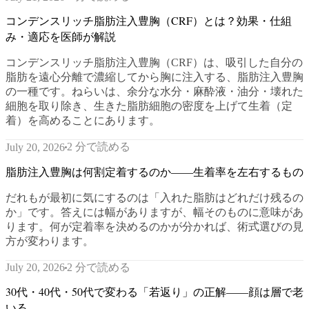
コンデンスリッチ脂肪注入豊胸（CRF）とは？効果・仕組
み・適応を医師が解説
コンデンスリッチ脂肪注入豊胸（CRF）は、吸引した自分の
脂肪を遠心分離で濃縮してから胸に注入する、脂肪注入豊胸
の一種です。ねらいは、余分な水分・麻酔液・油分・壊れた
細胞を取り除き、生きた脂肪細胞の密度を上げて生着（定
着）を高めることにあります。
2 分で読める
July 20, 2026
脂肪注入豊胸は何割定着するのか——生着率を左右するもの
だれもが最初に気にするのは「入れた脂肪はどれだけ残るの
か」です。答えには幅がありますが、幅そのものに意味があ
ります。何が定着率を決めるのかが分かれば、術式選びの見
方が変わります。
2 分で読める
July 20, 2026
30代・40代・50代で変わる「若返り」の正解——顔は層で老
いる