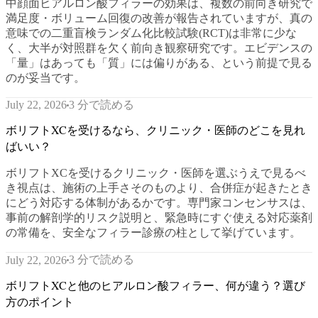
中顔面ヒアルロン酸フィラーの効果は、複数の前向き研究で
満足度・ボリューム回復の改善が報告されていますが、真の
意味での二重盲検ランダム化比較試験(RCT)は非常に少な
く、大半が対照群を欠く前向き観察研究です。エビデンスの
「量」はあっても「質」には偏りがある、という前提で見る
のが妥当です。
3 分で読める
July 22, 2026
ボリフトXCを受けるなら、クリニック・医師のどこを見れ
ばいい？
ボリフトXCを受けるクリニック・医師を選ぶうえで見るべ
き視点は、施術の上手さそのものより、合併症が起きたとき
にどう対応する体制があるかです。専門家コンセンサスは、
事前の解剖学的リスク説明と、緊急時にすぐ使える対応薬剤
の常備を、安全なフィラー診療の柱として挙げています。
3 分で読める
July 22, 2026
ボリフトXCと他のヒアルロン酸フィラー、何が違う？選び
方のポイント