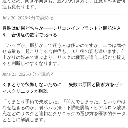
違うため、向き不向きも、腫れの引き方も、注意すべき合併
症も変わります。
3 分で読める
July 20, 2026
豊胸は結局どちらか——シリコンインプラントと脂肪注入
を、合併症の数字で比べる
「バッグか、脂肪か」で迷う人は多いのですが、二つは増や
せる量も、起こりうる合併症も、10年後の姿も違います。仕
上がりの好みで選ぶより、リスクの種類が違う二択だと捉え
ると判断しやすくなります。
3 分で読める
June 21, 2026
くまとりで後悔しないために — 失敗の原因と防ぎ方をゼテ
ィスクリニックが解説
「くまとり手術で失敗した」「凹んでしまった」という声は
なぜ起きるのか。裏ハムラ法・下眼瞼脱脂・ヒアルロン酸填
充などのリスクと適切なクリニックの選び方を医学的データ
とともに解説します。