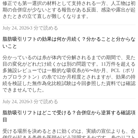
修正でも第一選択の材料として支持される一方、人工物は初
期の合併症が少ないとする報告がある反面、感染や露出が起
きたときの立て直しが難しくなります。
3 分で読める
July 24, 2026
脂肪吸引リフトの効果は何か月続く？分かることと分からな
いこと
分かっているのは糸が体内で分解されるまでの期間で、見た
目の変化がどれだけ続くかは別の問題です。11万件を超える
多施設レビューでは一般的な吸収糸が6〜8か月、PCL（ポリ
カプロラクトン）の糸で12か月程度とされますが、効果の持
続を検証した無作為化比較試験は今回参照した資料では確認
できませんでした。
3 分で読める
July 24, 2026
脂肪吸引リフトはどこで受ける？合併症から逆算する確認項
目
受ける場所を決めるときに効くのは、実績の宣伝よりも、合
併症が起きる条件を医師がどう説明するかです。糸のリフト