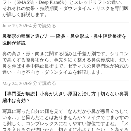
フト（SMAS法・Deep Plane法）とスレッドリフトの違い、
それぞれの効果・持続期間・ダウンタイム・リスクを専門医
が詳しく解説します。
4 分で読める
June 19, 2026
鼻整形の種類と選び方 — 隆鼻・鼻尖形成・鼻中隔延長術を
医師が解説
鼻の高さ・形・向きに関する悩みは千差万別です。シリコン
で高くする隆鼻術から、鼻先を細く整える鼻尖形成術、短い
鼻を伸ばす鼻中隔延長術まで、ゼティスの鼻専門医が術式の
違い・向き不向き・ダウンタイムを解説します。
9 分で読める
May 24, 2026
【専門医が解説】小鼻が大きい原因と治し方｜切らない鼻翼
縮小は有効？
写真に写った自分の顔を見て「なんだか小鼻が悪目立ちして
いる…」と悩んだことはありませんか？メイクでごまかすの
も難しく、コンプレックスになりやすい部位ですよね。「メ
スを入れるのが怖いから、切らずに小さくしたい」と考える