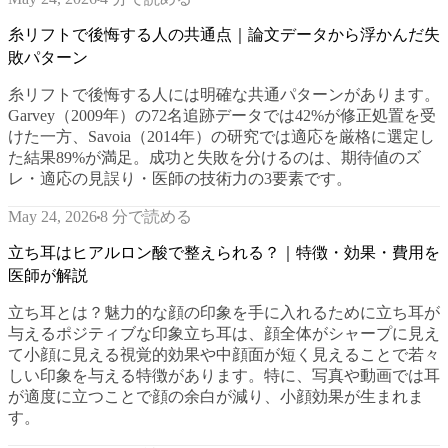
糸リフトで後悔する人の共通点｜論文データから浮かんだ失
敗パターン
糸リフトで後悔する人には明確な共通パターンがあります。
Garvey（2009年）の72名追跡データでは42%が修正処置を受
けた一方、Savoia（2014年）の研究では適応を厳格に選定し
た結果89%が満足。成功と失敗を分けるのは、期待値のズ
レ・適応の見誤り・医師の技術力の3要素です。
8 分で読める
May 24, 2026
立ち耳はヒアルロン酸で整えられる？｜特徴・効果・費用を
医師が解説
立ち耳とは？魅力的な顔の印象を手に入れるために立ち耳が
与えるポジティブな印象立ち耳は、顔全体がシャープに見え
て小顔に見える視覚的効果や中顔面が短く見えることで若々
しい印象を与える特徴があります。特に、写真や動画では耳
が適度に立つことで顔の余白が減り、小顔効果が生まれま
す。