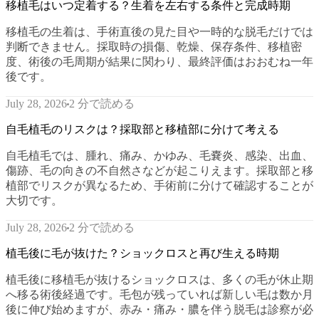
移植毛はいつ定着する？生着を左右する条件と完成時期
移植毛の生着は、手術直後の見た目や一時的な脱毛だけでは
判断できません。採取時の損傷、乾燥、保存条件、移植密
度、術後の毛周期が結果に関わり、最終評価はおおむね一年
後です。
2 分で読める
July 28, 2026
自毛植毛のリスクは？採取部と移植部に分けて考える
自毛植毛では、腫れ、痛み、かゆみ、毛嚢炎、感染、出血、
傷跡、毛の向きの不自然さなどが起こりえます。採取部と移
植部でリスクが異なるため、手術前に分けて確認することが
大切です。
2 分で読める
July 28, 2026
植毛後に毛が抜けた？ショックロスと再び生える時期
植毛後に移植毛が抜けるショックロスは、多くの毛が休止期
へ移る術後経過です。毛包が残っていれば新しい毛は数か月
後に伸び始めますが、赤み・痛み・膿を伴う脱毛は診察が必