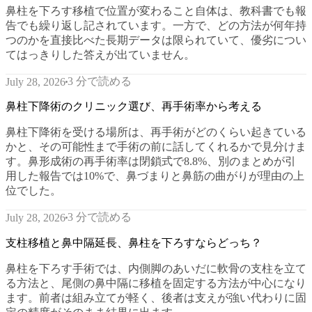
鼻柱を下ろす移植で位置が変わること自体は、教科書でも報
告でも繰り返し記されています。一方で、どの方法が何年持
つのかを直接比べた長期データは限られていて、優劣につい
てはっきりした答えが出ていません。
3 分で読める
July 28, 2026
鼻柱下降術のクリニック選び、再手術率から考える
鼻柱下降術を受ける場所は、再手術がどのくらい起きている
かと、その可能性まで手術の前に話してくれるかで見分けま
す。鼻形成術の再手術率は閉鎖式で8.8%、別のまとめが引
用した報告では10%で、鼻づまりと鼻筋の曲がりが理由の上
位でした。
3 分で読める
July 28, 2026
支柱移植と鼻中隔延長、鼻柱を下ろすならどっち？
鼻柱を下ろす手術では、内側脚のあいだに軟骨の支柱を立て
る方法と、尾側の鼻中隔に移植を固定する方法が中心になり
ます。前者は組み立てが軽く、後者は支えが強い代わりに固