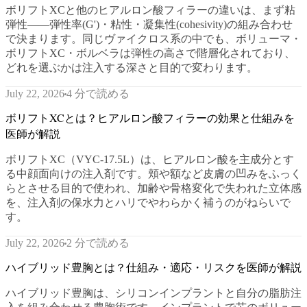
ボリフトXCと他のヒアルロン酸フィラーの違いは、まず粘
弾性——弾性率(G')・粘性・凝集性(cohesivity)の組み合わせ
で決まります。同じヴァイクロス系の中でも、ボリューマ・
ボリフトXC・ボルベラは弾性の高さで階層化されており、
どれを選ぶかは注入する深さと目的で変わります。
4 分で読める
July 22, 2026
ボリフトXCとは？ヒアルロン酸フィラーの効果と仕組みを
医師が解説
ボリフトXC（VYC-17.5L）は、ヒアルロン酸を主成分とす
る中顔面向けの注入剤です。頬や額など皮膚の凹みをふっく
らとさせる目的で使われ、加齢や骨格変化で失われた立体感
を、注入剤の保水力とハリでやわらかく補うのがねらいで
す。
2 分で読める
July 22, 2026
ハイブリッド豊胸とは？仕組み・適応・リスクを医師が解説
ハイブリッド豊胸は、シリコンインプラントと自分の脂肪注