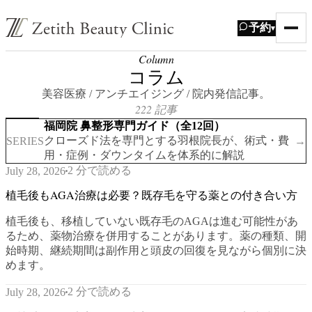
予約
▾
Column
コラム
美容医療 / アンチエイジング / 院内発信記事。
222 記事
福岡院 鼻整形専門ガイド（全12回）
クローズド法を専門とする羽根院長が、術式・費
SERIES
→
用・症例・ダウンタイムを体系的に解説
2 分で読める
July 28, 2026
植毛後もAGA治療は必要？既存毛を守る薬との付き合い方
植毛後も、移植していない既存毛のAGAは進む可能性があ
るため、薬物治療を併用することがあります。薬の種類、開
始時期、継続期間は副作用と頭皮の回復を見ながら個別に決
めます。
2 分で読める
July 28, 2026