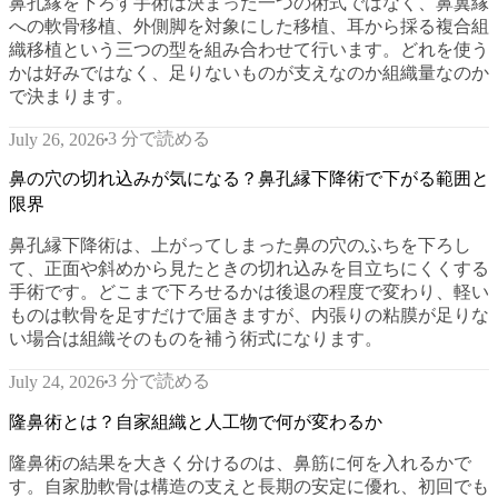
鼻孔縁を下ろす手術は決まった一つの術式ではなく、鼻翼縁
への軟骨移植、外側脚を対象にした移植、耳から採る複合組
織移植という三つの型を組み合わせて行います。どれを使う
かは好みではなく、足りないものが支えなのか組織量なのか
で決まります。
3 分で読める
July 26, 2026
鼻の穴の切れ込みが気になる？鼻孔縁下降術で下がる範囲と
限界
鼻孔縁下降術は、上がってしまった鼻の穴のふちを下ろし
て、正面や斜めから見たときの切れ込みを目立ちにくくする
手術です。どこまで下ろせるかは後退の程度で変わり、軽い
ものは軟骨を足すだけで届きますが、内張りの粘膜が足りな
い場合は組織そのものを補う術式になります。
3 分で読める
July 24, 2026
隆鼻術とは？自家組織と人工物で何が変わるか
隆鼻術の結果を大きく分けるのは、鼻筋に何を入れるかで
す。自家肋軟骨は構造の支えと長期の安定に優れ、初回でも