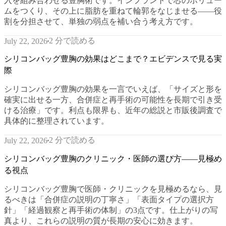
入を組み合わせる豊胸術です。インプラントで芯のボリュー
ムをつくり、その上に脂肪を重ねて輪郭をなじませる——役
割を分担させて、単独の弱点を補い合う考え方です。
2 分で読める
July 22, 2026
シリコンバッグ豊胸の効果はどこまで？エビデンスで見る実
際
シリコンバッグ豊胸の効果を一言でいえば、「サイズと形を
確実に出せる一方、合併症と再手術の可能性を長期で引き受
ける治療」です。利点も限界も、近年の総説と市販後調査で
具体的に整理されています。
2 分で読める
July 22, 2026
シリコンバッグ豊胸のクリニック・医師の選び方——見極め
る視点
シリコンバッグ豊胸で医師・クリニックを見極めるなら、見
るべきは「合併症の説明の丁寧さ」「表面タイプの選択方
針」「経過観察と再手術の体制」の3点です。仕上がりの写
真より、これらの説明の質が長期の安心に効きます。