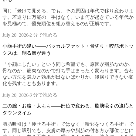
同じ「老けて見える」でも、その原因は年代で移り変わりま
す。若返りに万能の一手はなく、いま何が起きている年代か
を見極めて、優先順位を組み替えるのが正解です。
2 分で読める
July 20, 2026
小顔手術の違い——バッカルファット・骨切り・咬筋ボトッ
クスは、削る層が違う
「小顔にしたい」という同じ希望でも、原因が脂肪なのか、
骨なのか、筋肉なのかで打ち手はまったく変わります。合わ
ない方法を選ぶと効果が出ないばかりか、後戻りできない変
化を残すこともあります。
3 分で読める
July 20, 2026
二の腕・お腹・太もも——部位で変わる、脂肪吸引の適応と
ダウンタイム
脂肪吸引は「痩せる手術」ではなく「輪郭をつくる手術」で
す。同じ吸引でも、皮膚の厚みや脂肪の付き方が部位ごとに