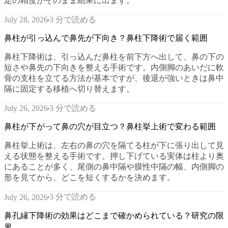
定の精度がそのまま結果に出ます。
3 分で読める
July 28, 2026
鼻柱が引っ込んで鼻先が下向き？鼻柱下降術で届く範囲
鼻柱下降術は、引っ込んだ鼻柱を前下方へ出して、鼻の下の
短さや鼻先の下向きを整える手術です。内側脚のあいだに軟
骨の支柱を立てる方法が基本ですが、後退が強いときは鼻中
隔に固定する移植へ切り替えます。
3 分で読める
July 26, 2026
鼻柱が下がって鼻の穴が目立つ？鼻柱挙上術で変わる範囲
鼻柱挙上術は、左右の鼻の穴を隔てる柱が下に張り出して見
える状態を整える手術です。押し下げている実体は柱より奥
にあることが多く、尾側の鼻中隔や膜性中隔の幅、内側脚の
形を見てから、どこを短くするかを決めます。
3 分で読める
July 26, 2026
鼻孔縁下降術の効果はどこまで確かめられている？研究の限
界