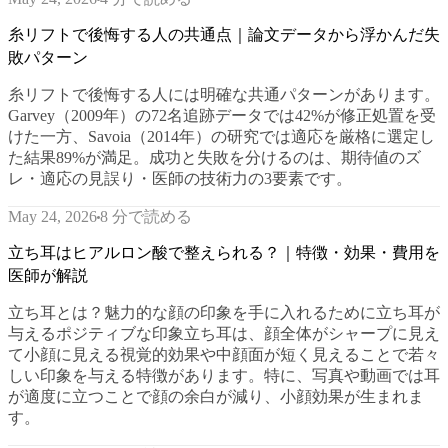
糸リフトで後悔する人の共通点｜論文データから浮かんだ失
敗パターン
糸リフトで後悔する人には明確な共通パターンがあります。
Garvey（2009年）の72名追跡データでは42%が修正処置を受
けた一方、Savoia（2014年）の研究では適応を厳格に選定し
た結果89%が満足。成功と失敗を分けるのは、期待値のズ
レ・適応の見誤り・医師の技術力の3要素です。
8 分で読める
May 24, 2026
立ち耳はヒアルロン酸で整えられる？｜特徴・効果・費用を
医師が解説
立ち耳とは？魅力的な顔の印象を手に入れるために立ち耳が
与えるポジティブな印象立ち耳は、顔全体がシャープに見え
て小顔に見える視覚的効果や中顔面が短く見えることで若々
しい印象を与える特徴があります。特に、写真や動画では耳
が適度に立つことで顔の余白が減り、小顔効果が生まれま
す。