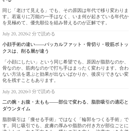
同じ「老けて見える」でも、その原因は年代で移り変わりま
す。若返りに万能の一手はなく、いま何が起きている年代か
を見極めて、優先順位を組み替えるのが正解です。
2 分で読める
July 20, 2026
小顔手術の違い——バッカルファット・骨切り・咬筋ボトッ
クスは、削る層が違う
「小顔にしたい」という同じ希望でも、原因が脂肪なのか、
骨なのか、筋肉なのかで打ち手はまったく変わります。合わ
ない方法を選ぶと効果が出ないばかりか、後戻りできない変
化を残すこともあります。
3 分で読める
July 20, 2026
二の腕・お腹・太もも——部位で変わる、脂肪吸引の適応と
ダウンタイム
脂肪吸引は「痩せる手術」ではなく「輪郭をつくる手術」で
す。同じ吸引でも、皮膚の厚みや脂肪の付き方が部位ごとに