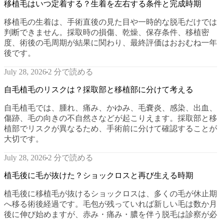
移植毛はいつ定着する？生着を左右する条件と完成時期
移植毛の生着は、手術直後の見た目や一時的な脱毛だけでは
判断できません。採取時の損傷、乾燥、保存条件、移植密
度、術後の毛周期が結果に関わり、最終評価はおおむね一年
後です。
2 分で読める
July 28, 2026
自毛植毛のリスクは？採取部と移植部に分けて考える
自毛植毛では、腫れ、痛み、かゆみ、毛嚢炎、感染、出血、
傷跡、毛の向きの不自然さなどが起こりえます。採取部と移
植部でリスクが異なるため、手術前に分けて確認することが
大切です。
2 分で読める
July 28, 2026
植毛後に毛が抜けた？ショックロスと再び生える時期
植毛後に移植毛が抜けるショックロスは、多くの毛が休止期
へ移る術後経過です。毛包が残っていれば新しい毛は数か月
後に伸び始めますが、赤み・痛み・膿を伴う脱毛は診察が必