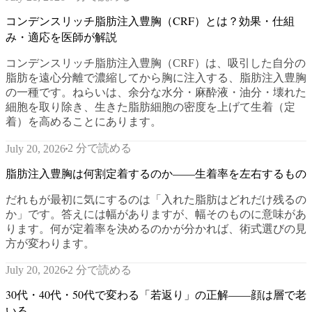
コンデンスリッチ脂肪注入豊胸（CRF）とは？効果・仕組
み・適応を医師が解説
コンデンスリッチ脂肪注入豊胸（CRF）は、吸引した自分の
脂肪を遠心分離で濃縮してから胸に注入する、脂肪注入豊胸
の一種です。ねらいは、余分な水分・麻酔液・油分・壊れた
細胞を取り除き、生きた脂肪細胞の密度を上げて生着（定
着）を高めることにあります。
2 分で読める
July 20, 2026
脂肪注入豊胸は何割定着するのか——生着率を左右するもの
だれもが最初に気にするのは「入れた脂肪はどれだけ残るの
か」です。答えには幅がありますが、幅そのものに意味があ
ります。何が定着率を決めるのかが分かれば、術式選びの見
方が変わります。
2 分で読める
July 20, 2026
30代・40代・50代で変わる「若返り」の正解——顔は層で老
いる