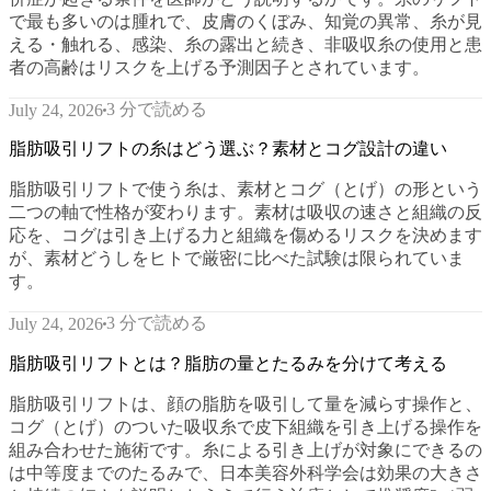
で最も多いのは腫れで、皮膚のくぼみ、知覚の異常、糸が見
える・触れる、感染、糸の露出と続き、非吸収糸の使用と患
者の高齢はリスクを上げる予測因子とされています。
3 分で読める
July 24, 2026
脂肪吸引リフトの糸はどう選ぶ？素材とコグ設計の違い
脂肪吸引リフトで使う糸は、素材とコグ（とげ）の形という
二つの軸で性格が変わります。素材は吸収の速さと組織の反
応を、コグは引き上げる力と組織を傷めるリスクを決めます
が、素材どうしをヒトで厳密に比べた試験は限られていま
す。
3 分で読める
July 24, 2026
脂肪吸引リフトとは？脂肪の量とたるみを分けて考える
脂肪吸引リフトは、顔の脂肪を吸引して量を減らす操作と、
コグ（とげ）のついた吸収糸で皮下組織を引き上げる操作を
組み合わせた施術です。糸による引き上げが対象にできるの
は中等度までのたるみで、日本美容外科学会は効果の大きさ