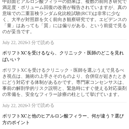
中顔面ヒアルロン酸フィラーの効果は、複数の前向き研究で
満足度・ボリューム回復の改善が報告されていますが、真の
意味での二重盲検ランダム化比較試験(RCT)は非常に少な
く、大半が対照群を欠く前向き観察研究です。エビデンスの
「量」はあっても「質」には偏りがある、という前提で見る
のが妥当です。
3 分で読める
July 22, 2026
ボリフトXCを受けるなら、クリニック・医師のどこを見れ
ばいい？
ボリフトXCを受けるクリニック・医師を選ぶうえで見るべ
き視点は、施術の上手さそのものより、合併症が起きたとき
にどう対応する体制があるかです。専門家コンセンサスは、
事前の解剖学的リスク説明と、緊急時にすぐ使える対応薬剤
の常備を、安全なフィラー診療の柱として挙げています。
3 分で読める
July 22, 2026
ボリフトXCと他のヒアルロン酸フィラー、何が違う？選び
方のポイント