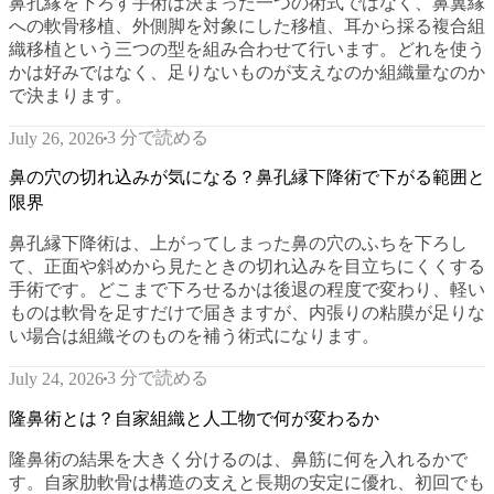
鼻孔縁を下ろす手術は決まった一つの術式ではなく、鼻翼縁
への軟骨移植、外側脚を対象にした移植、耳から採る複合組
織移植という三つの型を組み合わせて行います。どれを使う
かは好みではなく、足りないものが支えなのか組織量なのか
で決まります。
3 分で読める
July 26, 2026
鼻の穴の切れ込みが気になる？鼻孔縁下降術で下がる範囲と
限界
鼻孔縁下降術は、上がってしまった鼻の穴のふちを下ろし
て、正面や斜めから見たときの切れ込みを目立ちにくくする
手術です。どこまで下ろせるかは後退の程度で変わり、軽い
ものは軟骨を足すだけで届きますが、内張りの粘膜が足りな
い場合は組織そのものを補う術式になります。
3 分で読める
July 24, 2026
隆鼻術とは？自家組織と人工物で何が変わるか
隆鼻術の結果を大きく分けるのは、鼻筋に何を入れるかで
す。自家肋軟骨は構造の支えと長期の安定に優れ、初回でも