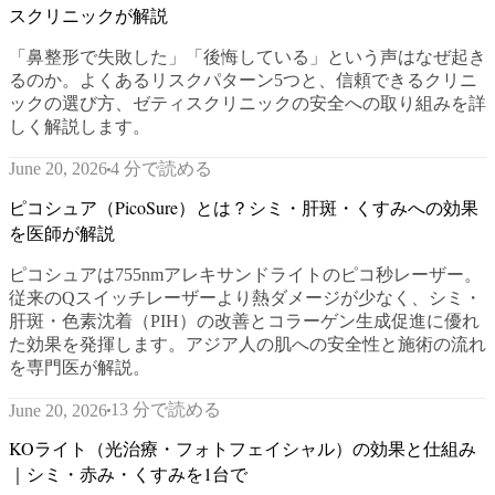
スクリニックが解説
「鼻整形で失敗した」「後悔している」という声はなぜ起き
るのか。よくあるリスクパターン5つと、信頼できるクリニ
ックの選び方、ゼティスクリニックの安全への取り組みを詳
しく解説します。
4 分で読める
June 20, 2026
ピコシュア（PicoSure）とは？シミ・肝斑・くすみへの効果
を医師が解説
ピコシュアは755nmアレキサンドライトのピコ秒レーザー。
従来のQスイッチレーザーより熱ダメージが少なく、シミ・
肝斑・色素沈着（PIH）の改善とコラーゲン生成促進に優れ
た効果を発揮します。アジア人の肌への安全性と施術の流れ
を専門医が解説。
13 分で読める
June 20, 2026
KOライト（光治療・フォトフェイシャル）の効果と仕組み
｜シミ・赤み・くすみを1台で