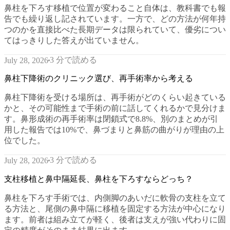
鼻柱を下ろす移植で位置が変わること自体は、教科書でも報
告でも繰り返し記されています。一方で、どの方法が何年持
つのかを直接比べた長期データは限られていて、優劣につい
てはっきりした答えが出ていません。
3 分で読める
July 28, 2026
鼻柱下降術のクリニック選び、再手術率から考える
鼻柱下降術を受ける場所は、再手術がどのくらい起きている
かと、その可能性まで手術の前に話してくれるかで見分けま
す。鼻形成術の再手術率は閉鎖式で8.8%、別のまとめが引
用した報告では10%で、鼻づまりと鼻筋の曲がりが理由の上
位でした。
3 分で読める
July 28, 2026
支柱移植と鼻中隔延長、鼻柱を下ろすならどっち？
鼻柱を下ろす手術では、内側脚のあいだに軟骨の支柱を立て
る方法と、尾側の鼻中隔に移植を固定する方法が中心になり
ます。前者は組み立てが軽く、後者は支えが強い代わりに固