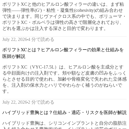
ボリフトXCと他のヒアルロン酸フィラーの違いは、まず粘
弾性——弾性率(G')・粘性・凝集性(cohesivity)の組み合わせ
で決まります。同じヴァイクロス系の中でも、ボリューマ・
ボリフトXC・ボルベラは弾性の高さで階層化されており、
どれを選ぶかは注入する深さと目的で変わります。
4 分で読める
July 22, 2026
ボリフトXCとは？ヒアルロン酸フィラーの効果と仕組みを
医師が解説
ボリフトXC（VYC-17.5L）は、ヒアルロン酸を主成分とす
る中顔面向けの注入剤です。頬や額など皮膚の凹みをふっく
らとさせる目的で使われ、加齢や骨格変化で失われた立体感
を、注入剤の保水力とハリでやわらかく補うのがねらいで
す。
2 分で読める
July 22, 2026
ハイブリッド豊胸とは？仕組み・適応・リスクを医師が解説
ハイブリッド豊胸は、シリコンインプラントと自分の脂肪注