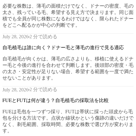
必要な株数は、薄毛の面積だけでなく、ドナーの密度、毛の
太さ、残っている毛、希望する見え方で決まります。同じ面
積でも全員が同じ株数になるわけではなく、限られたドナー
をどこへ配るかが中心の判断です。
2 分で読める
July 28, 2026
自毛植毛は誰に向く？ドナー毛と薄毛の進行で見る適応
自毛植毛が向くかは、薄毛の広さよりも、移植に使えるドナ
ー毛と今後の進行を合わせて判断します。後頭部の密度・毛
の太さ・安定性が足りない場合、希望する範囲を一度で満た
せないことがあります。
2 分で読める
July 28, 2026
FUEとFUTは何が違う？自毛植毛の採取法を比較
FUEは毛包を一つずつ採り、FUTは帯状に採った頭皮から毛
包を分ける方法です。点状か線状かという傷跡の違いだけで
なく、剃毛範囲、採取時間、必要な株数で選び方が変わりま
す。