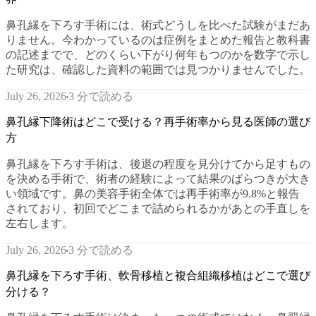
鼻孔縁を下ろす手術には、術式どうしを比べた試験がまだあ
りません。今わかっているのは症例をまとめた報告と教科書
の記述までで、どのくらい下がり何年もつのかを数字で示し
た研究は、確認した資料の範囲では見つかりませんでした。
3 分で読める
July 26, 2026
鼻孔縁下降術はどこで受ける？再手術率から見る医師の選び
方
鼻孔縁を下ろす手術は、後退の程度を見分けてから足すもの
を決める手術で、術者の経験によって結果のばらつきが大き
い領域です。鼻の美容手術全体では再手術率が9.8%と報告
されており、初回でどこまで詰められるかがあとの手直しを
左右します。
3 分で読める
July 26, 2026
鼻孔縁を下ろす手術、軟骨移植と複合組織移植はどこで選び
分ける？