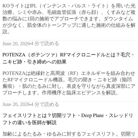
KOライトはIPL（インテンス・パルス・ライト）を用いた光
治療。シミや赤み、毛細血管拡張（赤ら顔）、くすみなど複
数の悩みに1回の施術でアプローチできます。ダウンタイム
が少なく、肌全体のトーンアップに適した施術の仕組みを解
説。
4 分で読める
June 20, 2026
POTENZA（ポテンツァ）RFマイクロニードルとは？毛穴・
ニキビ跡・引き締めへの効果
POTENZAは絶縁針と高周波（RF）エネルギーを組み合わせ
たRFマイクロニードル機器。毛穴の開き・ニキビ跡（陥凹
瘢痕）・肌のたるみに対し、表皮を守りながら真皮深部にア
プローチします。作用機序と臨床エビデンスを解説。
4 分で読める
June 20, 2026
フェイスリフトとは？切開リフト・Deep Plane・スレッドリ
フトの違いを医師が解説
加齢によるたるみ・ゆるみに対するフェイスリフト。切開リ