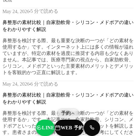
5 分で読める
May 24, 2026
鼻整形の素材比較｜自家肋軟骨・シリコン・メドポアの違い
をわかりやすく解説
鼻整形を検討する際、最も重要な決断の一つが「どの素材を
使用するか」です。インターネット上には多くの情報が溢れ
ていますが、特定の素材を過度に推奨する内容も少なくあり
ません。本記事では、医療専門家の視点から、自家肋軟骨、
シリコン、メドポアといった主要素材のメリットとデメリッ
トを客観的かつ正直に解説します。
6 分で読める
May 24, 2026
鼻整形の素材比較｜自家肋軟骨・シリコン・メドポアの違い
をわかりやすく解説
鼻整形を検討する際、最も重要な決断の一つが「どの素材を
予約
使用するか」です。本記事では、自家肋軟骨、シリコン、メ
ドポアといった主要素材のメリットとデメリットを解説しま
WEB 予約
LINE
TEL
す。患者さまの理想の鼻を実現するための参考にしてくださ