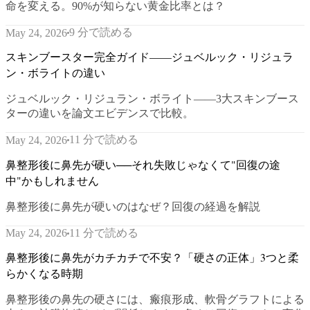
命を変える。90%が知らない黄金比率とは？
9 分で読める
May 24, 2026
スキンブースター完全ガイド——ジュベルック・リジュラ
ン・ボライトの違い
ジュベルック・リジュラン・ボライト——3大スキンブース
ターの違いを論文エビデンスで比較。
11 分で読める
May 24, 2026
鼻整形後に鼻先が硬い──それ失敗じゃなくて"回復の途
中"かもしれません
鼻整形後に鼻先が硬いのはなぜ？回復の経過を解説
11 分で読める
May 24, 2026
鼻整形後に鼻先がカチカチで不安？「硬さの正体」3つと柔
らかくなる時期
鼻整形後の鼻先の硬さには、瘢痕形成、軟骨グラフトによる