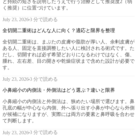
と持続の短さを説明したうえで行う治療として推奨度2（弱
く推奨）に位置づけています。
3 分で読める
July 23, 2026
全切開二重術はどんな人に向く？適応と限界を整理
全切開二重術は、まぶたの皮膚や脂肪が厚い人、余剰皮膚が
ある人、固定を直接調整したい人に検討される術式です。た
だし、切開すれば必ず希望どおりになるわけではなく、傷、
腫れ、左右差、目の開きや乾燥症状まで含めた設計が必要で
す。
3 分で読める
July 23, 2026
小鼻縮小の内側法・外側法はどう選ぶ？違いと限界
小鼻縮小の内側法と外側法は、狭めたい場所で選びます。鼻
孔底の幅が中心なら内側、外へ張り出す小鼻が中心なら外側
が候補になりますが、実際には両方の要素と鼻呼吸を合わせ
て判断します。
3 分で読める
July 23, 2026