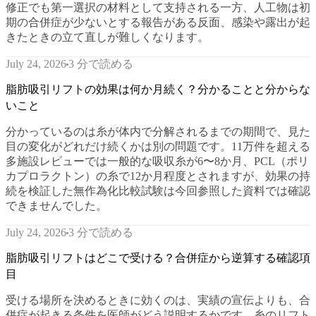
修正でも第一選択の材料として支持される一方、人工物は初
期の合併症が少ないとする報告がある反面、感染や露出が起
きたときの立て直しが難しくなります。
3 分で読める
July 24, 2026
脂肪吸引リフトの効果は何か月続く？分かることと分からな
いこと
分かっているのは糸が体内で分解されるまでの期間で、見た
目の変化がどれだけ続くかは別の問題です。11万件を超える
多施設レビューでは一般的な吸収糸が6〜8か月、PCL（ポリ
カプロラクトン）の糸で12か月程度とされますが、効果の持
続を検証した無作為化比較試験は今回参照した資料では確認
できませんでした。
3 分で読める
July 24, 2026
脂肪吸引リフトはどこで受ける？合併症から逆算する確認項
目
受ける場所を決めるときに効くのは、実績の宣伝よりも、合
併症が起きる条件を医師がどう説明するかです。糸のリフト