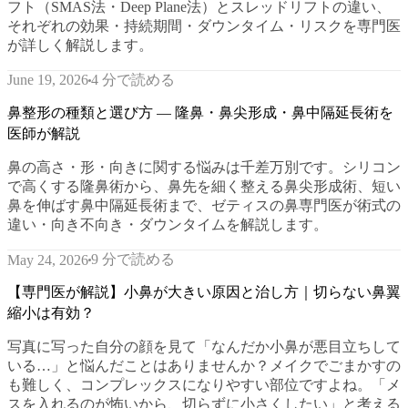
フト（SMAS法・Deep Plane法）とスレッドリフトの違い、
それぞれの効果・持続期間・ダウンタイム・リスクを専門医
が詳しく解説します。
4 分で読める
June 19, 2026
鼻整形の種類と選び方 — 隆鼻・鼻尖形成・鼻中隔延長術を
医師が解説
鼻の高さ・形・向きに関する悩みは千差万別です。シリコン
で高くする隆鼻術から、鼻先を細く整える鼻尖形成術、短い
鼻を伸ばす鼻中隔延長術まで、ゼティスの鼻専門医が術式の
違い・向き不向き・ダウンタイムを解説します。
9 分で読める
May 24, 2026
【専門医が解説】小鼻が大きい原因と治し方｜切らない鼻翼
縮小は有効？
写真に写った自分の顔を見て「なんだか小鼻が悪目立ちして
いる…」と悩んだことはありませんか？メイクでごまかすの
も難しく、コンプレックスになりやすい部位ですよね。「メ
スを入れるのが怖いから、切らずに小さくしたい」と考える