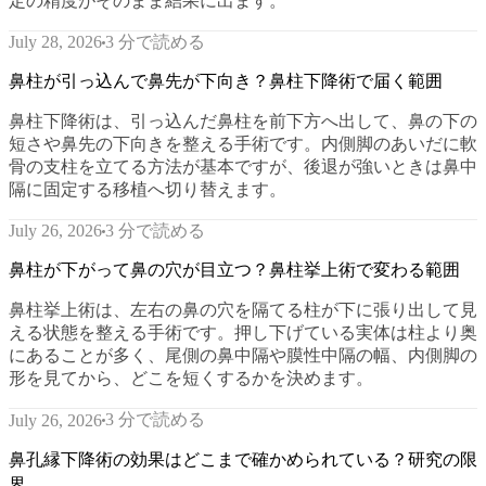
定の精度がそのまま結果に出ます。
3 分で読める
July 28, 2026
鼻柱が引っ込んで鼻先が下向き？鼻柱下降術で届く範囲
鼻柱下降術は、引っ込んだ鼻柱を前下方へ出して、鼻の下の
短さや鼻先の下向きを整える手術です。内側脚のあいだに軟
骨の支柱を立てる方法が基本ですが、後退が強いときは鼻中
隔に固定する移植へ切り替えます。
3 分で読める
July 26, 2026
鼻柱が下がって鼻の穴が目立つ？鼻柱挙上術で変わる範囲
鼻柱挙上術は、左右の鼻の穴を隔てる柱が下に張り出して見
える状態を整える手術です。押し下げている実体は柱より奥
にあることが多く、尾側の鼻中隔や膜性中隔の幅、内側脚の
形を見てから、どこを短くするかを決めます。
3 分で読める
July 26, 2026
鼻孔縁下降術の効果はどこまで確かめられている？研究の限
界