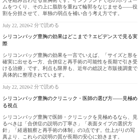
入を組み合わせる豊胸術です。インプラントで芯のボリュー
ムをつくり、その上に脂肪を重ねて輪郭をなじませる——役
割を分担させて、単独の弱点を補い合う考え方です。
2 分で読める
July 22, 2026
シリコンバッグ豊胸の効果はどこまで？エビデンスで見る実
際
シリコンバッグ豊胸の効果を一言でいえば、「サイズと形を
確実に出せる一方、合併症と再手術の可能性を長期で引き受
ける治療」です。利点も限界も、近年の総説と市販後調査で
具体的に整理されています。
2 分で読める
July 22, 2026
シリコンバッグ豊胸のクリニック・医師の選び方——見極め
る視点
シリコンバッグ豊胸で医師・クリニックを見極めるなら、見
るべきは「合併症の説明の丁寧さ」「表面タイプの選択方
針」「経過観察と再手術の体制」の3点です。仕上がりの写
真より、これらの説明の質が長期の安心に効きます。