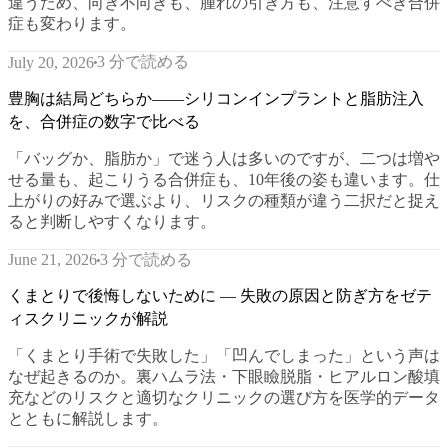
違うため、向き不向きも、腫れの引き方も、注意すべき合併
症も変わります。
3 分で読める
July 20, 2026
豊胸は結局どちらか——シリコンインプラントと脂肪注入
を、合併症の数字で比べる
「バッグか、脂肪か」で迷う人は多いのですが、二つは増や
せる量も、起こりうる合併症も、10年後の姿も違います。仕
上がりの好みで選ぶより、リスクの種類が違う二択だと捉え
ると判断しやすくなります。
3 分で読める
June 21, 2026
くまとりで後悔しないために — 失敗の原因と防ぎ方をゼテ
ィスクリニックが解説
「くまとり手術で失敗した」「凹んでしまった」という声は
なぜ起きるのか。裏ハムラ法・下眼瞼脱脂・ヒアルロン酸填
充などのリスクと適切なクリニックの選び方を医学的データ
とともに解説します。