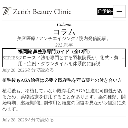
予約
▾
Column
コラム
美容医療 / アンチエイジング / 院内発信記事。
222 記事
福岡院 鼻整形専門ガイド（全12回）
クローズド法を専門とする羽根院長が、術式・費
SERIES
→
用・症例・ダウンタイムを体系的に解説
2 分で読める
July 28, 2026
植毛後もAGA治療は必要？既存毛を守る薬との付き合い方
植毛後も、移植していない既存毛のAGAは進む可能性があ
るため、薬物治療を併用することがあります。薬の種類、開
始時期、継続期間は副作用と頭皮の回復を見ながら個別に決
めます。
2 分で読める
July 28, 2026