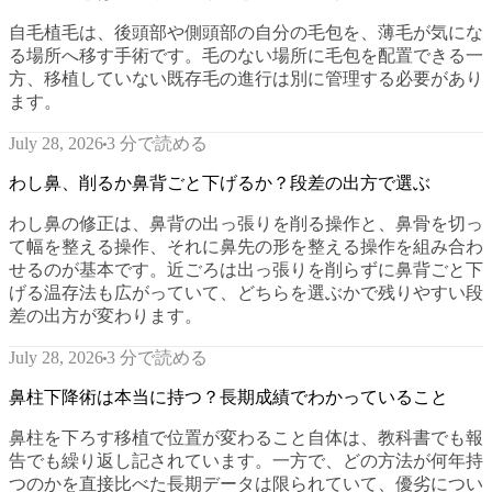
自毛植毛は、後頭部や側頭部の自分の毛包を、薄毛が気にな
る場所へ移す手術です。毛のない場所に毛包を配置できる一
方、移植していない既存毛の進行は別に管理する必要があり
ます。
3 分で読める
July 28, 2026
わし鼻、削るか鼻背ごと下げるか？段差の出方で選ぶ
わし鼻の修正は、鼻背の出っ張りを削る操作と、鼻骨を切っ
て幅を整える操作、それに鼻先の形を整える操作を組み合わ
せるのが基本です。近ごろは出っ張りを削らずに鼻背ごと下
げる温存法も広がっていて、どちらを選ぶかで残りやすい段
差の出方が変わります。
3 分で読める
July 28, 2026
鼻柱下降術は本当に持つ？長期成績でわかっていること
鼻柱を下ろす移植で位置が変わること自体は、教科書でも報
告でも繰り返し記されています。一方で、どの方法が何年持
つのかを直接比べた長期データは限られていて、優劣につい