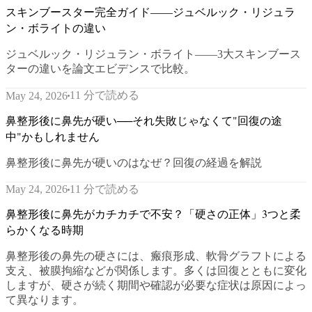
スキンブースター完全ガイド——ジュベルック・リジュラ
ン・ボライトの違い
ジュベルック・リジュラン・ボライト——3大スキンブース
ターの違いを論文エビデンスで比較。
11 分で読める
May 24, 2026
鼻整形後に鼻先が硬い──それ失敗じゃなくて"回復の途
中"かもしれません
鼻整形後に鼻先が硬いのはなぜ？回復の経過を解説
11 分で読める
May 24, 2026
鼻整形後に鼻先がカチカチで不安？「硬さの正体」3つと柔
らかくなる時期
鼻整形後の鼻先の硬さには、瘢痕形成、軟骨グラフトによる
支え、被膜拘縮などが関係します。多くは回復とともに変化
しますが、硬さが続く期間や確認が必要な症状は原因によっ
て異なります。