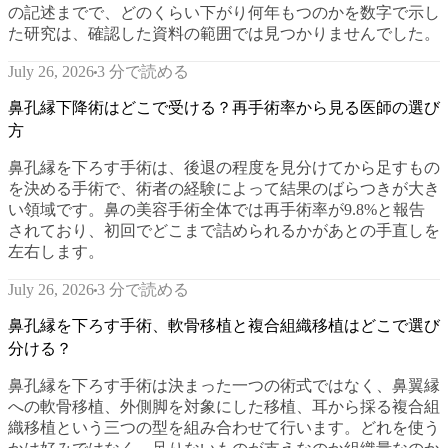
の記述までで、どのくらい下がり何年もつのかを数字で示し
た研究は、確認した資料の範囲では見つかりませんでした。
3 分で読める
July 26, 2026
鼻孔縁下降術はどこで受ける？再手術率から見る医師の選び
方
鼻孔縁を下ろす手術は、後退の程度を見分けてから足すもの
を決める手術で、術者の経験によって結果のばらつきが大き
い領域です。鼻の美容手術全体では再手術率が9.8%と報告
されており、初回でどこまで詰められるかがあとの手直しを
左右します。
3 分で読める
July 26, 2026
鼻孔縁を下ろす手術、軟骨移植と複合組織移植はどこで選び
分ける？
鼻孔縁を下ろす手術は決まった一つの術式ではなく、鼻翼縁
への軟骨移植、外側脚を対象にした移植、耳から採る複合組
織移植という三つの型を組み合わせて行います。どれを使う