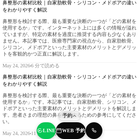
鼻整形の素材比較｜自家肋軟骨・シリコン・メドポアの違い
をわかりやすく解説
鼻整形を検討する際、最も重要な決断の一つが「どの素材を
使用するか」です。インターネット上には多くの情報が溢れ
ていますが、特定の素材を過度に推奨する内容も少なくあり
ません。本記事では、医療専門家の視点から、自家肋軟骨、
シリコン、メドポアといった主要素材のメリットとデメリッ
トを客観的かつ正直に解説します。
6 分で読める
May 24, 2026
鼻整形の素材比較｜自家肋軟骨・シリコン・メドポアの違い
をわかりやすく解説
鼻整形を検討する際、最も重要な決断の一つが「どの素材を
使用するか」です。本記事では、自家肋軟骨、シリコン、メ
ドポアといった主要素材のメリットとデメリットを解説しま
す。患者さまの理想の鼻を実現するための参考にしてくださ
予約
い。
WEB 予約
LINE
TEL
11 分で読める
May 24, 2026