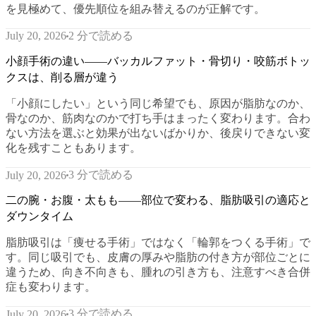
を見極めて、優先順位を組み替えるのが正解です。
2 分で読める
July 20, 2026
小顔手術の違い——バッカルファット・骨切り・咬筋ボトッ
クスは、削る層が違う
「小顔にしたい」という同じ希望でも、原因が脂肪なのか、
骨なのか、筋肉なのかで打ち手はまったく変わります。合わ
ない方法を選ぶと効果が出ないばかりか、後戻りできない変
化を残すこともあります。
3 分で読める
July 20, 2026
二の腕・お腹・太もも——部位で変わる、脂肪吸引の適応と
ダウンタイム
脂肪吸引は「痩せる手術」ではなく「輪郭をつくる手術」で
す。同じ吸引でも、皮膚の厚みや脂肪の付き方が部位ごとに
違うため、向き不向きも、腫れの引き方も、注意すべき合併
症も変わります。
3 分で読める
July 20, 2026