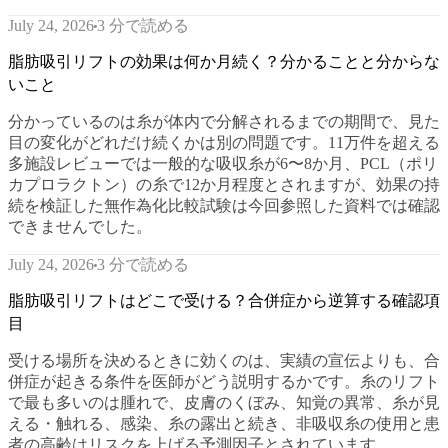
3 分で読める
July 24, 2026
脂肪吸引リフトの効果は何か月続く？分かることと分からな
いこと
分かっているのは糸が体内で分解されるまでの期間で、見た
目の変化がどれだけ続くかは別の問題です。11万件を超える
多施設レビューでは一般的な吸収糸が6〜8か月、PCL（ポリ
カプロラクトン）の糸で12か月程度とされますが、効果の持
続を検証した無作為化比較試験は今回参照した資料では確認
できませんでした。
3 分で読める
July 24, 2026
脂肪吸引リフトはどこで受ける？合併症から逆算する確認項
目
受ける場所を決めるときに効くのは、実績の宣伝よりも、合
併症が起きる条件を医師がどう説明するかです。糸のリフト
で最も多いのは腫れで、皮膚のくぼみ、知覚の異常、糸が見
える・触れる、感染、糸の露出と続き、非吸収糸の使用と患
者の高齢はリスクを上げる予測因子とされています。