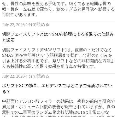
せ、骨性の鼻幅を整える手術です。細くできる範囲は骨の
幅・長さ・左右差で変わり、狭めすぎると鼻呼吸へ影響する
可能性があります。
4 分で読める
July 22, 2026
切開フェイスリフトとは？SMAS処理による若返りの仕組み
と適応
切開フェイスリフト(SMASリフト)は、皮膚の下だけでなく
SMAS(表在性筋膜)という筋膜層まで操作して顔のたるみを
引き上げる外科手術です。糸リフトなどの非切開的な方法よ
りも持続性の高い若返り効果を狙う点が特徴です。
4 分で読める
July 22, 2026
ボリフトXCの効果、エビデンスではどこまで確認されてい
る？
中顔面ヒアルロン酸フィラーの効果は、複数の前向き研究で
満足度・ボリューム回復の改善が報告されていますが、真の
意味での二重盲検ランダム化比較試験(RCT)は非常に少な