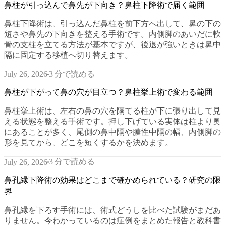
鼻柱が引っ込んで鼻先が下向き？鼻柱下降術で届く範囲
鼻柱下降術は、引っ込んだ鼻柱を前下方へ出して、鼻の下の
短さや鼻先の下向きを整える手術です。内側脚のあいだに軟
骨の支柱を立てる方法が基本ですが、後退が強いときは鼻中
隔に固定する移植へ切り替えます。
3 分で読める
July 26, 2026
鼻柱が下がって鼻の穴が目立つ？鼻柱挙上術で変わる範囲
鼻柱挙上術は、左右の鼻の穴を隔てる柱が下に張り出して見
える状態を整える手術です。押し下げている実体は柱より奥
にあることが多く、尾側の鼻中隔や膜性中隔の幅、内側脚の
形を見てから、どこを短くするかを決めます。
3 分で読める
July 26, 2026
鼻孔縁下降術の効果はどこまで確かめられている？研究の限
界
鼻孔縁を下ろす手術には、術式どうしを比べた試験がまだあ
りません。今わかっているのは症例をまとめた報告と教科書