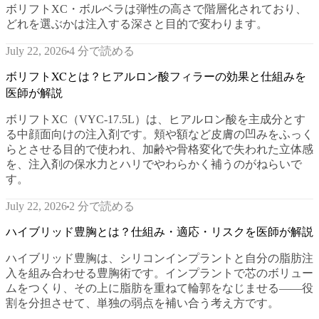
ボリフトXC・ボルベラは弾性の高さで階層化されており、
どれを選ぶかは注入する深さと目的で変わります。
4 分で読める
July 22, 2026
ボリフトXCとは？ヒアルロン酸フィラーの効果と仕組みを
医師が解説
ボリフトXC（VYC-17.5L）は、ヒアルロン酸を主成分とす
る中顔面向けの注入剤です。頬や額など皮膚の凹みをふっく
らとさせる目的で使われ、加齢や骨格変化で失われた立体感
を、注入剤の保水力とハリでやわらかく補うのがねらいで
す。
2 分で読める
July 22, 2026
ハイブリッド豊胸とは？仕組み・適応・リスクを医師が解説
ハイブリッド豊胸は、シリコンインプラントと自分の脂肪注
入を組み合わせる豊胸術です。インプラントで芯のボリュー
ムをつくり、その上に脂肪を重ねて輪郭をなじませる——役
割を分担させて、単独の弱点を補い合う考え方です。