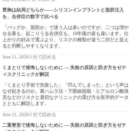
豊胸は結局どちらか——シリコンインプラントと脂肪注入
を、合併症の数字で比べる
「バッグか、脂肪か」で迷う人は多いのですが、二つは増や
せる量も、起こりうる合併症も、10年後の姿も違います。仕
上がりの好みで選ぶより、リスクの種類が違う二択だと捉え
ると判断しやすくなります。
3 分で読める
June 21, 2026
くまとりで後悔しないために — 失敗の原因と防ぎ方をゼテ
ィスクリニックが解説
「くまとり手術で失敗した」「凹んでしまった」という声は
なぜ起きるのか。裏ハムラ法・下眼瞼脱脂・ヒアルロン酸填
充などのリスクと適切なクリニックの選び方を医学的データ
とともに解説します。
3 分で読める
June 21, 2026
二重整形で後悔しないために — 失敗の原因と防ぎ方をゼテ