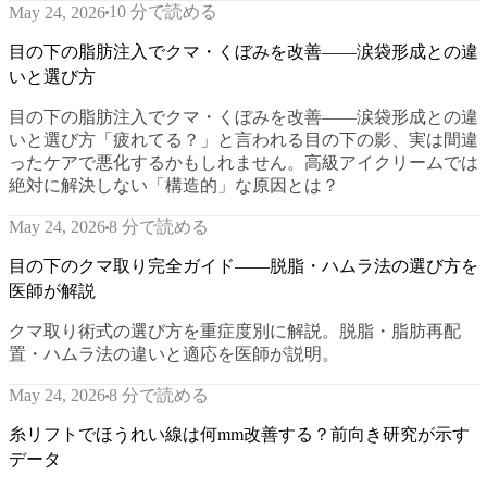
10 分で読める
May 24, 2026
目の下の脂肪注入でクマ・くぼみを改善——涙袋形成との違
いと選び方
目の下の脂肪注入でクマ・くぼみを改善——涙袋形成との違
いと選び方「疲れてる？」と言われる目の下の影、実は間違
ったケアで悪化するかもしれません。高級アイクリームでは
絶対に解決しない「構造的」な原因とは？
8 分で読める
May 24, 2026
目の下のクマ取り完全ガイド——脱脂・ハムラ法の選び方を
医師が解説
クマ取り術式の選び方を重症度別に解説。脱脂・脂肪再配
置・ハムラ法の違いと適応を医師が説明。
8 分で読める
May 24, 2026
糸リフトでほうれい線は何mm改善する？前向き研究が示す
データ