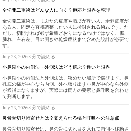
全切開二重術はどんな人に向く？適応と限界を整理
全切開二重術は、まぶたの皮膚や脂肪が厚い人、余剰皮膚が
ある人、固定を直接調整したい人に検討される術式です。た
だし、切開すれば必ず希望どおりになるわけではなく、傷、
腫れ、左右差、目の開きや乾燥症状まで含めた設計が必要で
す。
3 分で読める
July 23, 2026
小鼻縮小の内側法・外側法はどう選ぶ？違いと限界
小鼻縮小の内側法と外側法は、狭めたい場所で選びます。鼻
孔底の幅が中心なら内側、外へ張り出す小鼻が中心なら外側
が候補になりますが、実際には両方の要素と鼻呼吸を合わせ
て判断します。
3 分で読める
July 23, 2026
鼻骨骨切り幅寄せとは？変えられる幅と呼吸への注意点
鼻骨骨切り幅寄せは、鼻の骨に切れ目を入れて内側へ移動さ