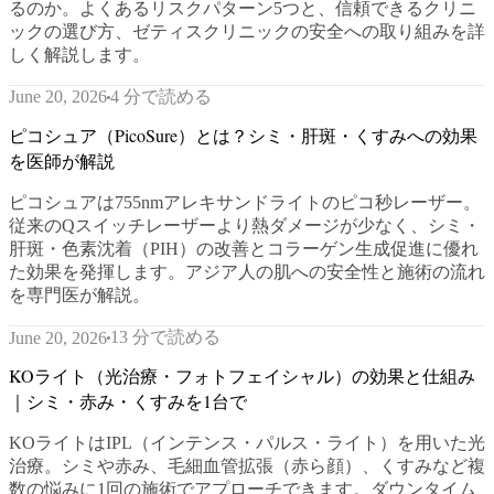
るのか。よくあるリスクパターン5つと、信頼できるクリニ
ックの選び方、ゼティスクリニックの安全への取り組みを詳
しく解説します。
4 分で読める
June 20, 2026
ピコシュア（PicoSure）とは？シミ・肝斑・くすみへの効果
を医師が解説
ピコシュアは755nmアレキサンドライトのピコ秒レーザー。
従来のQスイッチレーザーより熱ダメージが少なく、シミ・
肝斑・色素沈着（PIH）の改善とコラーゲン生成促進に優れ
た効果を発揮します。アジア人の肌への安全性と施術の流れ
を専門医が解説。
13 分で読める
June 20, 2026
KOライト（光治療・フォトフェイシャル）の効果と仕組み
｜シミ・赤み・くすみを1台で
KOライトはIPL（インテンス・パルス・ライト）を用いた光
治療。シミや赤み、毛細血管拡張（赤ら顔）、くすみなど複
数の悩みに1回の施術でアプローチできます。ダウンタイム