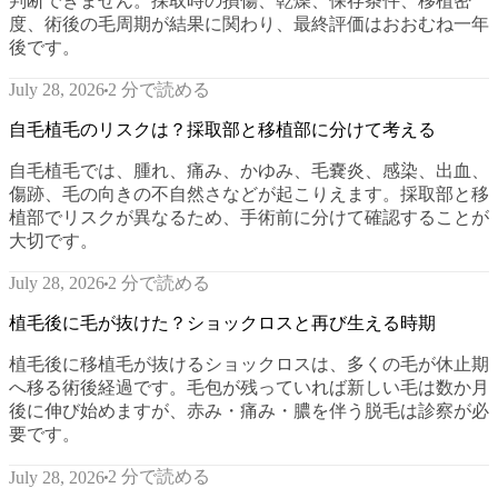
判断できません。採取時の損傷、乾燥、保存条件、移植密
度、術後の毛周期が結果に関わり、最終評価はおおむね一年
後です。
2 分で読める
July 28, 2026
自毛植毛のリスクは？採取部と移植部に分けて考える
自毛植毛では、腫れ、痛み、かゆみ、毛嚢炎、感染、出血、
傷跡、毛の向きの不自然さなどが起こりえます。採取部と移
植部でリスクが異なるため、手術前に分けて確認することが
大切です。
2 分で読める
July 28, 2026
植毛後に毛が抜けた？ショックロスと再び生える時期
植毛後に移植毛が抜けるショックロスは、多くの毛が休止期
へ移る術後経過です。毛包が残っていれば新しい毛は数か月
後に伸び始めますが、赤み・痛み・膿を伴う脱毛は診察が必
要です。
2 分で読める
July 28, 2026