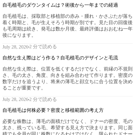
自毛植毛のダウンタイムは？術後から一年までの経過
自毛植毛は、採取部と移植部の赤み・腫れ・かさぶたが落ち
着く時期と、毛が生えそろう時期が別です。見た目の回復後
も毛周期は続き、発毛は数か月後、最終評価はおおむね一年
後になります。
2 分で読める
July 28, 2026
自然な生え際はどう作る？自毛植毛のデザインと毛流
自然な生え際は、位置を低くするだけでなく、前縁の不規則
さ、毛の太さ、角度、向きを組み合わせて作ります。密度の
数字だけを追うより、将来の薄毛と顔立ちに合う位置を決め
ることが重要です。
2 分で読める
July 28, 2026
自毛植毛は何株必要？密度と移植範囲の考え方
必要な株数は、薄毛の面積だけでなく、ドナーの密度、毛の
太さ、残っている毛、希望する見え方で決まります。同じ面
積でも全員が同じ株数になるわけではなく、限られたドナー