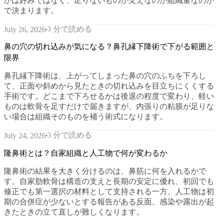
かは好みではなく、足りないものが支えなのか組織量なのか
で決まります。
3 分で読める
July 26, 2026
鼻の穴の切れ込みが気になる？鼻孔縁下降術で下がる範囲と
限界
鼻孔縁下降術は、上がってしまった鼻の穴のふちを下ろし
て、正面や斜めから見たときの切れ込みを目立ちにくくする
手術です。どこまで下ろせるかは後退の程度で変わり、軽い
ものは軟骨を足すだけで届きますが、内張りの粘膜が足りな
い場合は組織そのものを補う術式になります。
3 分で読める
July 24, 2026
隆鼻術とは？自家組織と人工物で何が変わるか
隆鼻術の結果を大きく分けるのは、鼻筋に何を入れるかで
す。自家肋軟骨は構造の支えと長期の安定に優れ、初回でも
修正でも第一選択の材料として支持される一方、人工物は初
期の合併症が少ないとする報告がある反面、感染や露出が起
きたときの立て直しが難しくなります。