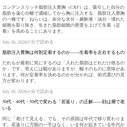
コンデンスリッチ脂肪注入豊胸（CRF）は、吸引した自分の
脂肪を遠心分離で濃縮してから胸に注入する、脂肪注入豊胸
の一種です。ねらいは、余分な水分・麻酔液・油分・壊れた
細胞を取り除き、生きた脂肪細胞の密度を上げて生着（定
着）を高めることにあります。
2 分で読める
July 20, 2026
脂肪注入豊胸は何割定着するのか——生着率を左右するもの
だれもが最初に気にするのは「入れた脂肪はどれだけ残るの
か」です。答えには幅がありますが、幅そのものに意味があ
ります。何が定着率を決めるのかが分かれば、術式選びの見
方が変わります。
2 分で読める
July 20, 2026
30代・40代・50代で変わる「若返り」の正解——顔は層で老
いる
同じ「老けて見える」でも、その原因は年代で移り変わりま
す。若返りに万能の一手はなく、いま何が起きている年代か