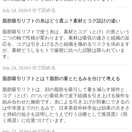
3 分で読める
July 24, 2026
脂肪吸引リフトの糸はどう選ぶ？素材とコグ設計の違い
脂肪吸引リフトで使う糸は、素材とコグ（とげ）の形という
二つの軸で性格が変わります。素材は吸収の速さと組織の反
応を、コグは引き上げる力と組織を傷めるリスクを決めます
が、素材どうしをヒトで厳密に比べた試験は限られていま
す。
3 分で読める
July 24, 2026
脂肪吸引リフトとは？脂肪の量とたるみを分けて考える
脂肪吸引リフトは、顔の脂肪を吸引して量を減らす操作と、
コグ（とげ）のついた吸収糸で皮下組織を引き上げる操作を
組み合わせた施術です。糸による引き上げが対象にできるの
は中等度までのたるみで、日本美容外科学会は効果の大きさ
と持続の短さを説明したうえで行う治療として推奨度2（弱
く推奨）に位置づけています。
3 分で読める
July 23, 2026