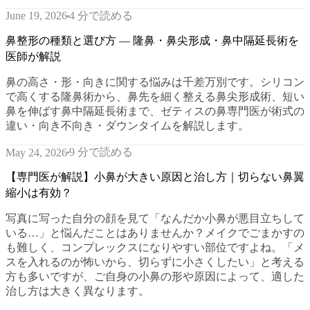
4 分で読める
June 19, 2026
鼻整形の種類と選び方 — 隆鼻・鼻尖形成・鼻中隔延長術を
医師が解説
鼻の高さ・形・向きに関する悩みは千差万別です。シリコン
で高くする隆鼻術から、鼻先を細く整える鼻尖形成術、短い
鼻を伸ばす鼻中隔延長術まで、ゼティスの鼻専門医が術式の
違い・向き不向き・ダウンタイムを解説します。
9 分で読める
May 24, 2026
【専門医が解説】小鼻が大きい原因と治し方｜切らない鼻翼
縮小は有効？
写真に写った自分の顔を見て「なんだか小鼻が悪目立ちして
いる…」と悩んだことはありませんか？メイクでごまかすの
も難しく、コンプレックスになりやすい部位ですよね。「メ
スを入れるのが怖いから、切らずに小さくしたい」と考える
方も多いですが、ご自身の小鼻の形や原因によって、適した
治し方は大きく異なります。