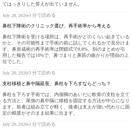
てはっきりした答えが出ていません。
3 分で読める
July 28, 2026
鼻柱下降術のクリニック選び、再手術率から考える
鼻柱下降術を受ける場所は、再手術がどのくらい起きている
かと、その可能性まで手術の前に話してくれるかで見分けま
す。鼻形成術の再手術率は閉鎖式で8.8%、別のまとめが引
用した報告では10%で、鼻づまりと鼻筋の曲がりが理由の上
位でした。
3 分で読める
July 28, 2026
支柱移植と鼻中隔延長、鼻柱を下ろすならどっち？
鼻柱を下ろす手術では、内側脚のあいだに軟骨の支柱を立て
る方法と、尾側の鼻中隔に移植を固定する方法が中心になり
ます。前者は組み立てが軽く、後者は支えが強い代わりに固
定の精度がそのまま結果に出ます。
3 分で読める
July 28, 2026