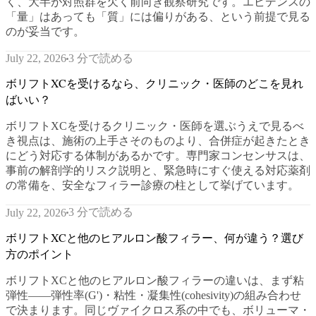
く、大半が対照群を欠く前向き観察研究です。エビデンスの
「量」はあっても「質」には偏りがある、という前提で見る
のが妥当です。
3 分で読める
July 22, 2026
ボリフトXCを受けるなら、クリニック・医師のどこを見れ
ばいい？
ボリフトXCを受けるクリニック・医師を選ぶうえで見るべ
き視点は、施術の上手さそのものより、合併症が起きたとき
にどう対応する体制があるかです。専門家コンセンサスは、
事前の解剖学的リスク説明と、緊急時にすぐ使える対応薬剤
の常備を、安全なフィラー診療の柱として挙げています。
3 分で読める
July 22, 2026
ボリフトXCと他のヒアルロン酸フィラー、何が違う？選び
方のポイント
ボリフトXCと他のヒアルロン酸フィラーの違いは、まず粘
弾性——弾性率(G')・粘性・凝集性(cohesivity)の組み合わせ
で決まります。同じヴァイクロス系の中でも、ボリューマ・