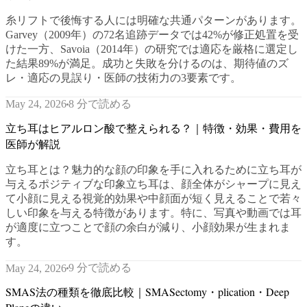
糸リフトで後悔する人には明確な共通パターンがあります。
Garvey（2009年）の72名追跡データでは42%が修正処置を受
けた一方、Savoia（2014年）の研究では適応を厳格に選定し
た結果89%が満足。成功と失敗を分けるのは、期待値のズ
レ・適応の見誤り・医師の技術力の3要素です。
8 分で読める
May 24, 2026
立ち耳はヒアルロン酸で整えられる？｜特徴・効果・費用を
医師が解説
立ち耳とは？魅力的な顔の印象を手に入れるために立ち耳が
与えるポジティブな印象立ち耳は、顔全体がシャープに見え
て小顔に見える視覚的効果や中顔面が短く見えることで若々
しい印象を与える特徴があります。特に、写真や動画では耳
が適度に立つことで顔の余白が減り、小顔効果が生まれま
す。
9 分で読める
May 24, 2026
SMAS法の種類を徹底比較｜SMASectomy・plication・Deep