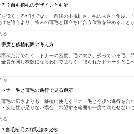
作る？自毛植毛のデザインと毛流
置を低くするだけでなく、前縁の不規則さ、毛の太さ、角度、
だけを追うより、将来の薄毛と顔立ちに合う位置を決めること
める
？密度と移植範囲の考え方
の面積だけでなく、ドナーの密度、毛の太さ、残っている毛、
も全員が同じ株数になるわけではなく、限られたドナーをどこ
める
？ドナー毛と薄毛の進行で見る適応
、薄毛の広さよりも、移植に使えるドナー毛と今後の進行を合
さ・安定性が足りない場合、希望する範囲を一度で満たせない
める
違う？自毛植毛の採取法を比較