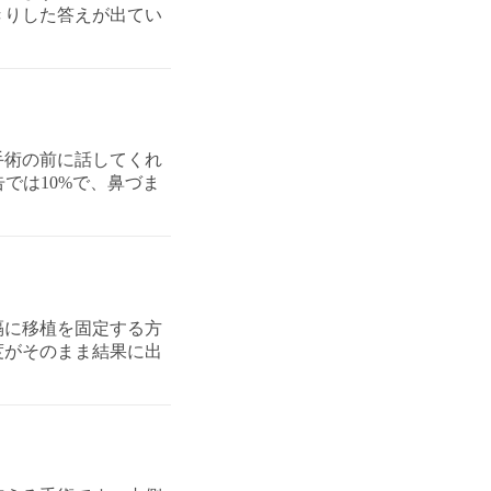
きりした答えが出てい
手術の前に話してくれ
では10%で、鼻づま
隔に移植を固定する方
度がそのまま結果に出