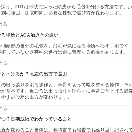
つ採り、FUTは帯状に採った頭皮から毛包を分ける方法です。
、剃毛範囲、採取時間、必要な株数で選び方が変わります。
める
る場所とAGA治療との違い
や側頭部の自分の毛包を、薄毛が気になる場所へ移す手術です
移植していない既存毛の進行は別に管理する必要があります。
める
ごと下げるか？段差の出方で選ぶ
背の出っ張りを削る操作と、鼻骨を切って幅を整える操作、そ
のが基本です。近ごろは出っ張りを削らずに鼻背ごと下げる温
りやすい段差の出方が変わります。
める
持つ？長期成績でわかっていること
位置が変わること自体は、教科書でも報告でも繰り返し記され