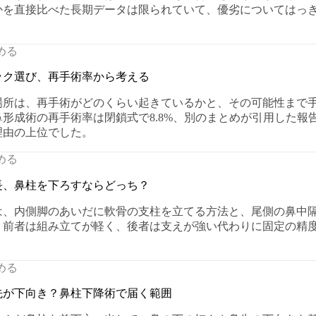
かを直接比べた長期データは限られていて、優劣についてはっ
める
ック選び、再手術率から考える
場所は、再手術がどのくらい起きているかと、その可能性まで
形成術の再手術率は閉鎖式で8.8%、別のまとめが引用した報告
理由の上位でした。
める
長、鼻柱を下ろすならどっち？
は、内側脚のあいだに軟骨の支柱を立てる方法と、尾側の鼻中
。前者は組み立てが軽く、後者は支えが強い代わりに固定の精
める
先が下向き？鼻柱下降術で届く範囲