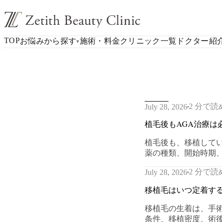
TOP
お悩みから探す
施術・料金
クリニック一覧
ドクター紹
▾
2 分で読
July 28, 2026
植毛後もAGA治療は
植毛後も、移植して
薬の種類、開始時期
2 分で読
July 28, 2026
移植毛はいつ定着す
移植毛の生着は、手
条件、移植密度、術