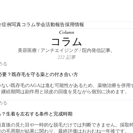
介
症例写真
コラム
学会活動報告
採用情報
Column
コラム
美容医療 / アンチエイジング / 院内発信記事。
222 記事
める
必要？既存毛を守る薬との付き合い方
いない既存毛のAGAは進む可能性があるため、薬物治療を併用
、継続期間は副作用と頭皮の回復を見ながら個別に決めます。
める
る？生着を左右する条件と完成時期
術直後の見た目や一時的な脱毛だけでは判断できません。採取
後の毛周期が結果に関わり、最終評価はおおむね一年後です。