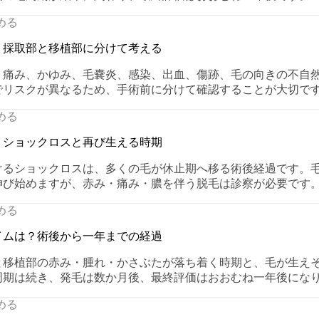
める
？採取部と移植部に分けて考える
、痛み、かゆみ、毛嚢炎、感染、出血、傷跡、毛の向きの不自
でリスクが異なるため、手術前に分けて確認することが大切で
める
？ショックロスと再び生える時期
けるショックロスは、多くの毛が休止期へ移る術後経過です。
伸び始めますが、赤み・痛み・膿を伴う脱毛は診察が必要です
める
イムは？術後から一年までの経過
と移植部の赤み・腫れ・かさぶたが落ち着く時期と、毛が生え
周期は続き、発毛は数か月後、最終評価はおおむね一年後にな
める