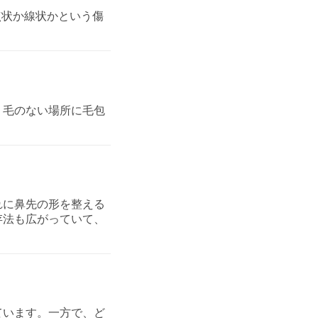
点状か線状かという傷
。毛のない場所に毛包
れに鼻先の形を整える
存法も広がっていて、
ています。一方で、ど