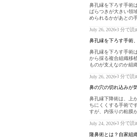
鼻孔縁を下ろす手術
ばらつきが大きい領域
められるかがあとの
3 分で読
July 26, 2026
鼻孔縁を下ろす手術
鼻孔縁を下ろす手術
から採る複合組織移
ものが支えなのか組
3 分で読
July 26, 2026
鼻の穴の切れ込みが
鼻孔縁下降術は、上
ちにくくする手術で
すが、内張りの粘膜
3 分で読
July 24, 2026
隆鼻術とは？自家組