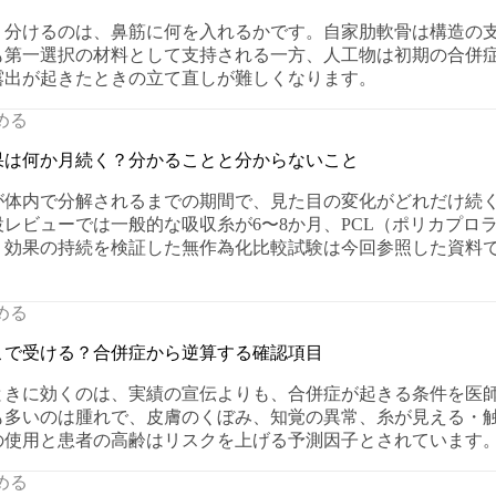
く分けるのは、鼻筋に何を入れるかです。自家肋軟骨は構造の
も第一選択の材料として支持される一方、人工物は初期の合併
露出が起きたときの立て直しが難しくなります。
める
果は何か月続く？分かることと分からないこと
が体内で分解されるまでの期間で、見た目の変化がどれだけ続
設レビューでは一般的な吸収糸が6〜8か月、PCL（ポリカプロラ
、効果の持続を検証した無作為化比較試験は今回参照した資料
める
こで受ける？合併症から逆算する確認項目
ときに効くのは、実績の宣伝よりも、合併症が起きる条件を医
も多いのは腫れで、皮膚のくぼみ、知覚の異常、糸が見える・
の使用と患者の高齢はリスクを上げる予測因子とされています
める