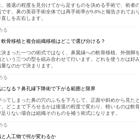
は、後退の程度を見分けてから足すものを決める手術で、術者
です。鼻の美容手術全体では再手術率が9.8%と報告されてお
手直しを左右します。
める
、軟骨移植と複合組織移植はどこで選び分ける？
は決まった一つの術式ではなく、鼻翼縁への軟骨移植、外側脚
植という三つの型を組み合わせて行います。どれを使うかは好
織量なのかで決まります。
める
気になる？鼻孔縁下降術で下がる範囲と限界
がってしまった鼻の穴のふちを下ろして、正面や斜めから見た
す。どこまで下ろせるかは後退の程度で変わり、軽いものは軟
が足りない場合は組織そのものを補う術式になります。
める
織と人工物で何が変わるか