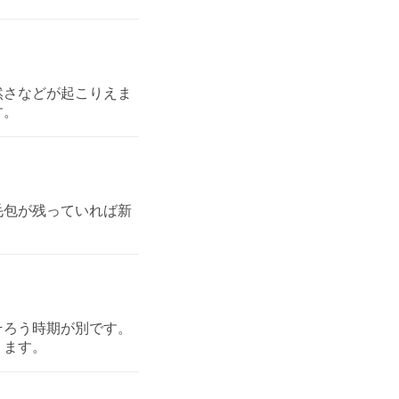
然さなどが起こりえま
す。
毛包が残っていれば新
。
そろう時期が別です。
ります。