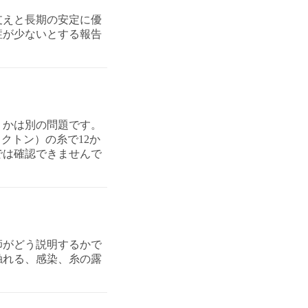
支えと長期の安定に優
症が少ないとする報告
くかは別の問題です。
クトン）の糸で12か
では確認できませんで
師がどう説明するかで
触れる、感染、糸の露
。