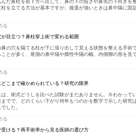
込んだ鼻柱を前下方へ出して、鼻の下の短さや鼻先の下向きを
支柱を立てる方法が基本ですが、後退が強いときは鼻中隔に固
める
穴が目立つ？鼻柱挙上術で変わる範囲
の鼻の穴を隔てる柱が下に張り出して見える状態を整える手術
ることが多く、尾側の鼻中隔や膜性中隔の幅、内側脚の形を見
める
はどこまで確かめられている？研究の限界
には、術式どうしを比べた試験がまだありません。今わかって
述までで、どのくらい下がり何年もつのかを数字で示した研究
んでした。
める
で受ける？再手術率から見る医師の選び方