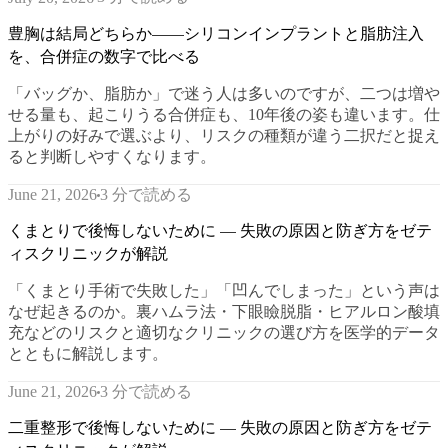
豊胸は結局どちらか——シリコンインプラントと脂肪注入
を、合併症の数字で比べる
「バッグか、脂肪か」で迷う人は多いのですが、二つは増や
せる量も、起こりうる合併症も、10年後の姿も違います。仕
上がりの好みで選ぶより、リスクの種類が違う二択だと捉え
ると判断しやすくなります。
3 分で読める
June 21, 2026
くまとりで後悔しないために — 失敗の原因と防ぎ方をゼテ
ィスクリニックが解説
「くまとり手術で失敗した」「凹んでしまった」という声は
なぜ起きるのか。裏ハムラ法・下眼瞼脱脂・ヒアルロン酸填
充などのリスクと適切なクリニックの選び方を医学的データ
とともに解説します。
3 分で読める
June 21, 2026
二重整形で後悔しないために — 失敗の原因と防ぎ方をゼテ