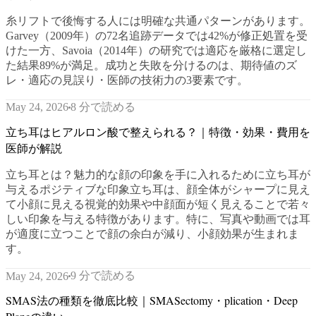
糸リフトで後悔する人には明確な共通パターンがあります。
Garvey（2009年）の72名追跡データでは42%が修正処置を受
けた一方、Savoia（2014年）の研究では適応を厳格に選定し
た結果89%が満足。成功と失敗を分けるのは、期待値のズ
レ・適応の見誤り・医師の技術力の3要素です。
8 分で読める
May 24, 2026
立ち耳はヒアルロン酸で整えられる？｜特徴・効果・費用を
医師が解説
立ち耳とは？魅力的な顔の印象を手に入れるために立ち耳が
与えるポジティブな印象立ち耳は、顔全体がシャープに見え
て小顔に見える視覚的効果や中顔面が短く見えることで若々
しい印象を与える特徴があります。特に、写真や動画では耳
が適度に立つことで顔の余白が減り、小顔効果が生まれま
す。
9 分で読める
May 24, 2026
SMAS法の種類を徹底比較｜SMASectomy・plication・Deep