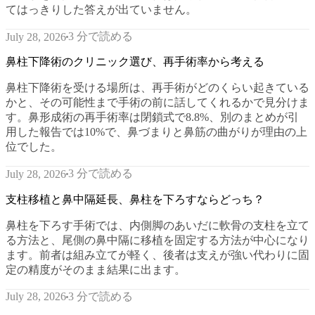
てはっきりした答えが出ていません。
3 分で読める
July 28, 2026
鼻柱下降術のクリニック選び、再手術率から考える
鼻柱下降術を受ける場所は、再手術がどのくらい起きている
かと、その可能性まで手術の前に話してくれるかで見分けま
す。鼻形成術の再手術率は閉鎖式で8.8%、別のまとめが引
用した報告では10%で、鼻づまりと鼻筋の曲がりが理由の上
位でした。
3 分で読める
July 28, 2026
支柱移植と鼻中隔延長、鼻柱を下ろすならどっち？
鼻柱を下ろす手術では、内側脚のあいだに軟骨の支柱を立て
る方法と、尾側の鼻中隔に移植を固定する方法が中心になり
ます。前者は組み立てが軽く、後者は支えが強い代わりに固
定の精度がそのまま結果に出ます。
3 分で読める
July 28, 2026