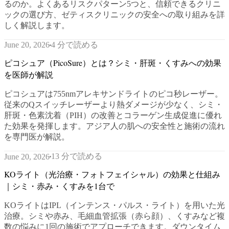
るのか。よくあるリスクパターン5つと、信頼できるクリニ
ックの選び方、ゼティスクリニックの安全への取り組みを詳
しく解説します。
4 分で読める
June 20, 2026
ピコシュア（PicoSure）とは？シミ・肝斑・くすみへの効果
を医師が解説
ピコシュアは755nmアレキサンドライトのピコ秒レーザー。
従来のQスイッチレーザーより熱ダメージが少なく、シミ・
肝斑・色素沈着（PIH）の改善とコラーゲン生成促進に優れ
た効果を発揮します。アジア人の肌への安全性と施術の流れ
を専門医が解説。
13 分で読める
June 20, 2026
KOライト（光治療・フォトフェイシャル）の効果と仕組み
｜シミ・赤み・くすみを1台で
KOライトはIPL（インテンス・パルス・ライト）を用いた光
治療。シミや赤み、毛細血管拡張（赤ら顔）、くすみなど複
数の悩みに1回の施術でアプローチできます。ダウンタイム