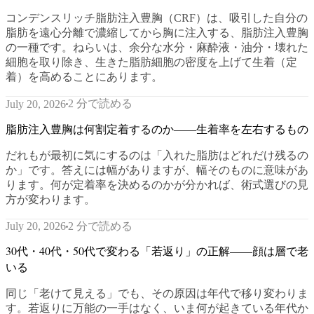
コンデンスリッチ脂肪注入豊胸（CRF）は、吸引した自分の
脂肪を遠心分離で濃縮してから胸に注入する、脂肪注入豊胸
の一種です。ねらいは、余分な水分・麻酔液・油分・壊れた
細胞を取り除き、生きた脂肪細胞の密度を上げて生着（定
着）を高めることにあります。
2 分で読める
July 20, 2026
脂肪注入豊胸は何割定着するのか——生着率を左右するもの
だれもが最初に気にするのは「入れた脂肪はどれだけ残るの
か」です。答えには幅がありますが、幅そのものに意味があ
ります。何が定着率を決めるのかが分かれば、術式選びの見
方が変わります。
2 分で読める
July 20, 2026
30代・40代・50代で変わる「若返り」の正解——顔は層で老
いる
同じ「老けて見える」でも、その原因は年代で移り変わりま
す。若返りに万能の一手はなく、いま何が起きている年代か