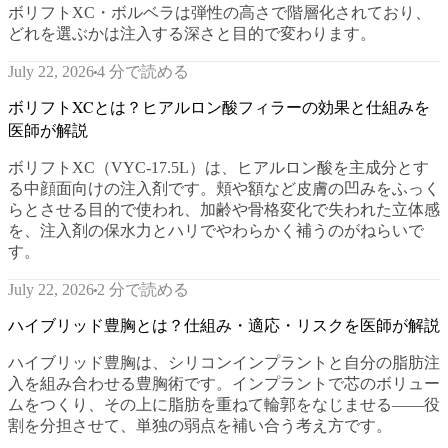
ボリフトXC・ボルベラは弾性の高さで階層化されており、
どれを選ぶかは注入する深さと目的で変わります。
4 分で読める
July 22, 2026
ボリフトXCとは？ヒアルロン酸フィラーの効果と仕組みを
医師が解説
ボリフトXC（VYC-17.5L）は、ヒアルロン酸を主成分とす
る中顔面向けの注入剤です。頬や額など皮膚の凹みをふっく
らとさせる目的で使われ、加齢や骨格変化で失われた立体感
を、注入剤の保水力とハリでやわらかく補うのがねらいで
す。
2 分で読める
July 22, 2026
ハイブリッド豊胸とは？仕組み・適応・リスクを医師が解説
ハイブリッド豊胸は、シリコンインプラントと自分の脂肪注
入を組み合わせる豊胸術です。インプラントで芯のボリュー
ムをつくり、その上に脂肪を重ねて輪郭をなじませる——役
割を分担させて、単独の弱点を補い合う考え方です。