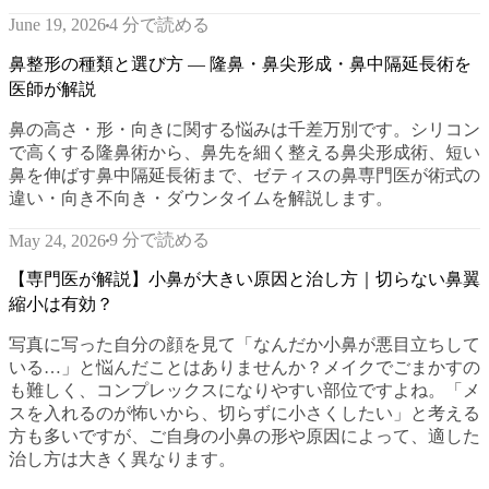
4 分で読める
June 19, 2026
鼻整形の種類と選び方 — 隆鼻・鼻尖形成・鼻中隔延長術を
医師が解説
鼻の高さ・形・向きに関する悩みは千差万別です。シリコン
で高くする隆鼻術から、鼻先を細く整える鼻尖形成術、短い
鼻を伸ばす鼻中隔延長術まで、ゼティスの鼻専門医が術式の
違い・向き不向き・ダウンタイムを解説します。
9 分で読める
May 24, 2026
【専門医が解説】小鼻が大きい原因と治し方｜切らない鼻翼
縮小は有効？
写真に写った自分の顔を見て「なんだか小鼻が悪目立ちして
いる…」と悩んだことはありませんか？メイクでごまかすの
も難しく、コンプレックスになりやすい部位ですよね。「メ
スを入れるのが怖いから、切らずに小さくしたい」と考える
方も多いですが、ご自身の小鼻の形や原因によって、適した
治し方は大きく異なります。