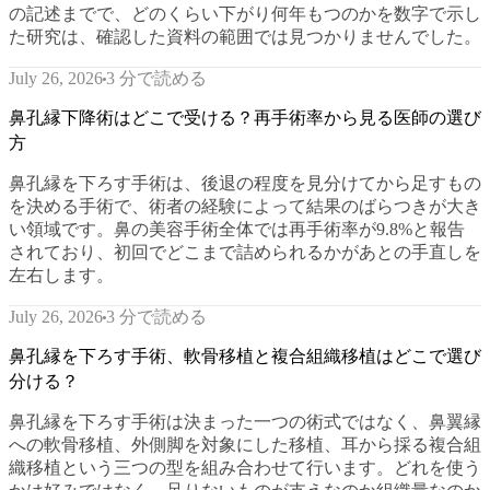
の記述までで、どのくらい下がり何年もつのかを数字で示し
た研究は、確認した資料の範囲では見つかりませんでした。
3 分で読める
July 26, 2026
鼻孔縁下降術はどこで受ける？再手術率から見る医師の選び
方
鼻孔縁を下ろす手術は、後退の程度を見分けてから足すもの
を決める手術で、術者の経験によって結果のばらつきが大き
い領域です。鼻の美容手術全体では再手術率が9.8%と報告
されており、初回でどこまで詰められるかがあとの手直しを
左右します。
3 分で読める
July 26, 2026
鼻孔縁を下ろす手術、軟骨移植と複合組織移植はどこで選び
分ける？
鼻孔縁を下ろす手術は決まった一つの術式ではなく、鼻翼縁
への軟骨移植、外側脚を対象にした移植、耳から採る複合組
織移植という三つの型を組み合わせて行います。どれを使う