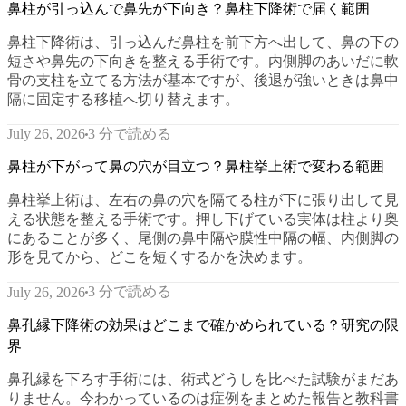
鼻柱が引っ込んで鼻先が下向き？鼻柱下降術で届く範囲
鼻柱下降術は、引っ込んだ鼻柱を前下方へ出して、鼻の下の
短さや鼻先の下向きを整える手術です。内側脚のあいだに軟
骨の支柱を立てる方法が基本ですが、後退が強いときは鼻中
隔に固定する移植へ切り替えます。
3 分で読める
July 26, 2026
鼻柱が下がって鼻の穴が目立つ？鼻柱挙上術で変わる範囲
鼻柱挙上術は、左右の鼻の穴を隔てる柱が下に張り出して見
える状態を整える手術です。押し下げている実体は柱より奥
にあることが多く、尾側の鼻中隔や膜性中隔の幅、内側脚の
形を見てから、どこを短くするかを決めます。
3 分で読める
July 26, 2026
鼻孔縁下降術の効果はどこまで確かめられている？研究の限
界
鼻孔縁を下ろす手術には、術式どうしを比べた試験がまだあ
りません。今わかっているのは症例をまとめた報告と教科書