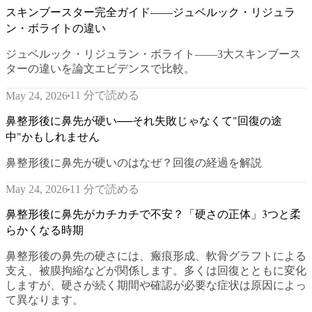
スキンブースター完全ガイド——ジュベルック・リジュラ
ン・ボライトの違い
ジュベルック・リジュラン・ボライト——3大スキンブース
ターの違いを論文エビデンスで比較。
11 分で読める
May 24, 2026
鼻整形後に鼻先が硬い──それ失敗じゃなくて"回復の途
中"かもしれません
鼻整形後に鼻先が硬いのはなぜ？回復の経過を解説
11 分で読める
May 24, 2026
鼻整形後に鼻先がカチカチで不安？「硬さの正体」3つと柔
らかくなる時期
鼻整形後の鼻先の硬さには、瘢痕形成、軟骨グラフトによる
支え、被膜拘縮などが関係します。多くは回復とともに変化
しますが、硬さが続く期間や確認が必要な症状は原因によっ
て異なります。