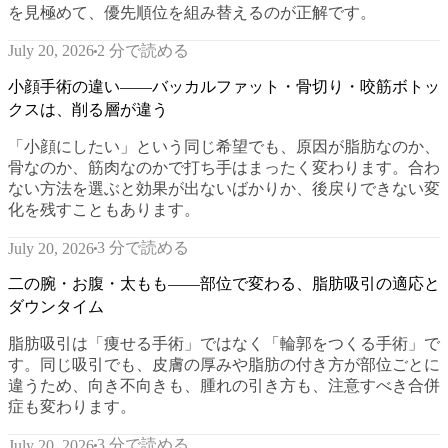
を見極めて、優先順位を組み替えるのが正解です。
2 分で読める
July 20, 2026
小顔手術の違い——バッカルファット・骨切り・咬筋ボトッ
クスは、削る層が違う
「小顔にしたい」という同じ希望でも、原因が脂肪なのか、
骨なのか、筋肉なのかで打ち手はまったく変わります。合わ
ない方法を選ぶと効果が出ないばかりか、後戻りできない変
化を残すこともあります。
3 分で読める
July 20, 2026
二の腕・お腹・太もも——部位で変わる、脂肪吸引の適応と
ダウンタイム
脂肪吸引は「痩せる手術」ではなく「輪郭をつくる手術」で
す。同じ吸引でも、皮膚の厚みや脂肪の付き方が部位ごとに
違うため、向き不向きも、腫れの引き方も、注意すべき合併
症も変わります。
3 分で読める
July 20, 2026