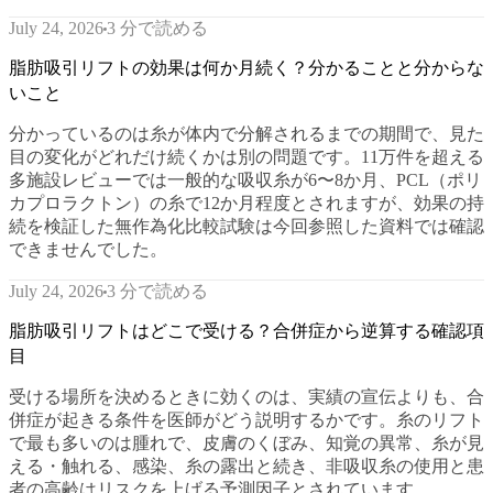
3 分で読める
July 24, 2026
脂肪吸引リフトの効果は何か月続く？分かることと分からな
いこと
分かっているのは糸が体内で分解されるまでの期間で、見た
目の変化がどれだけ続くかは別の問題です。11万件を超える
多施設レビューでは一般的な吸収糸が6〜8か月、PCL（ポリ
カプロラクトン）の糸で12か月程度とされますが、効果の持
続を検証した無作為化比較試験は今回参照した資料では確認
できませんでした。
3 分で読める
July 24, 2026
脂肪吸引リフトはどこで受ける？合併症から逆算する確認項
目
受ける場所を決めるときに効くのは、実績の宣伝よりも、合
併症が起きる条件を医師がどう説明するかです。糸のリフト
で最も多いのは腫れで、皮膚のくぼみ、知覚の異常、糸が見
える・触れる、感染、糸の露出と続き、非吸収糸の使用と患
者の高齢はリスクを上げる予測因子とされています。