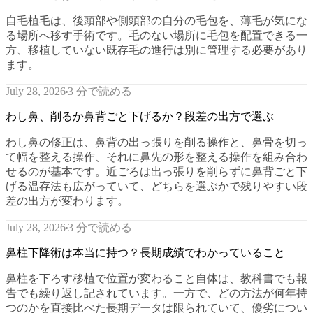
自毛植毛は、後頭部や側頭部の自分の毛包を、薄毛が気にな
る場所へ移す手術です。毛のない場所に毛包を配置できる一
方、移植していない既存毛の進行は別に管理する必要があり
ます。
3 分で読める
July 28, 2026
わし鼻、削るか鼻背ごと下げるか？段差の出方で選ぶ
わし鼻の修正は、鼻背の出っ張りを削る操作と、鼻骨を切っ
て幅を整える操作、それに鼻先の形を整える操作を組み合わ
せるのが基本です。近ごろは出っ張りを削らずに鼻背ごと下
げる温存法も広がっていて、どちらを選ぶかで残りやすい段
差の出方が変わります。
3 分で読める
July 28, 2026
鼻柱下降術は本当に持つ？長期成績でわかっていること
鼻柱を下ろす移植で位置が変わること自体は、教科書でも報
告でも繰り返し記されています。一方で、どの方法が何年持
つのかを直接比べた長期データは限られていて、優劣につい