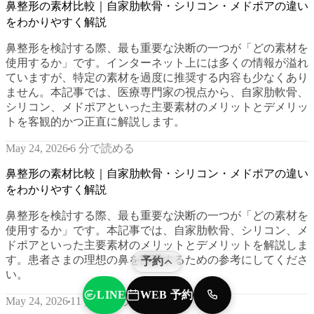
鼻整形の素材比較｜自家肋軟骨・シリコン・メドポアの違い
をわかりやすく解説
鼻整形を検討する際、最も重要な決断の一つが「どの素材を
使用するか」です。インターネット上には多くの情報が溢れ
ていますが、特定の素材を過度に推奨する内容も少なくあり
ません。本記事では、医療専門家の視点から、自家肋軟骨、
シリコン、メドポアといった主要素材のメリットとデメリッ
トを客観的かつ正直に解説します。
6 分で読める
May 24, 2026
鼻整形の素材比較｜自家肋軟骨・シリコン・メドポアの違い
をわかりやすく解説
鼻整形を検討する際、最も重要な決断の一つが「どの素材を
使用するか」です。本記事では、自家肋軟骨、シリコン、メ
ドポアといった主要素材のメリットとデメリットを解説しま
す。患者さまの理想の鼻を実現するための参考にしてくださ
予約
い。
WEB 予約
LINE
TEL
11 分で読める
May 24, 2026