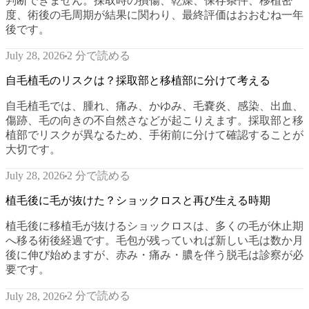
判断できません。採取時の損傷、乾燥、保存条件、移植密
度、術後の毛周期が結果に関わり、最終評価はおおむね一年
後です。
2 分で読める
July 28, 2026
自毛植毛のリスクは？採取部と移植部に分けて考える
自毛植毛では、腫れ、痛み、かゆみ、毛嚢炎、感染、出血、
傷跡、毛の向きの不自然さなどが起こりえます。採取部と移
植部でリスクが異なるため、手術前に分けて確認することが
大切です。
2 分で読める
July 28, 2026
植毛後に毛が抜けた？ショックロスと再び生える時期
植毛後に移植毛が抜けるショックロスは、多くの毛が休止期
へ移る術後経過です。毛包が残っていれば新しい毛は数か月
後に伸び始めますが、赤み・痛み・膿を伴う脱毛は診察が必
要です。
2 分で読める
July 28, 2026