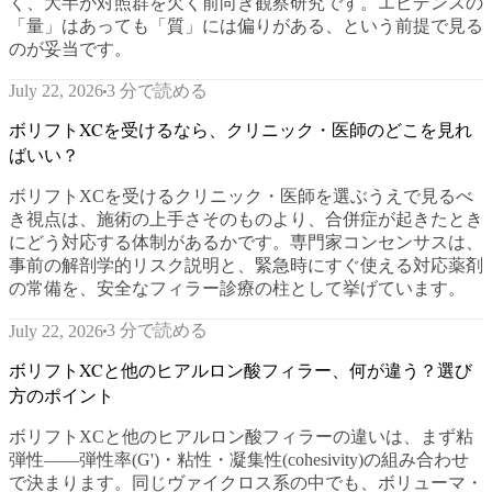
く、大半が対照群を欠く前向き観察研究です。エビデンスの
「量」はあっても「質」には偏りがある、という前提で見る
のが妥当です。
3 分で読める
July 22, 2026
ボリフトXCを受けるなら、クリニック・医師のどこを見れ
ばいい？
ボリフトXCを受けるクリニック・医師を選ぶうえで見るべ
き視点は、施術の上手さそのものより、合併症が起きたとき
にどう対応する体制があるかです。専門家コンセンサスは、
事前の解剖学的リスク説明と、緊急時にすぐ使える対応薬剤
の常備を、安全なフィラー診療の柱として挙げています。
3 分で読める
July 22, 2026
ボリフトXCと他のヒアルロン酸フィラー、何が違う？選び
方のポイント
ボリフトXCと他のヒアルロン酸フィラーの違いは、まず粘
弾性——弾性率(G')・粘性・凝集性(cohesivity)の組み合わせ
で決まります。同じヴァイクロス系の中でも、ボリューマ・