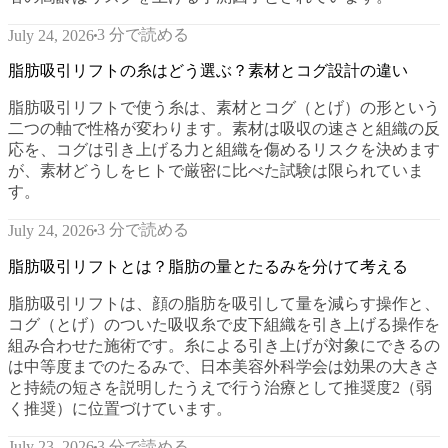
3 分で読める
July 24, 2026
脂肪吸引リフトの糸はどう選ぶ？素材とコグ設計の違い
脂肪吸引リフトで使う糸は、素材とコグ（とげ）の形という
二つの軸で性格が変わります。素材は吸収の速さと組織の反
応を、コグは引き上げる力と組織を傷めるリスクを決めます
が、素材どうしをヒトで厳密に比べた試験は限られていま
す。
3 分で読める
July 24, 2026
脂肪吸引リフトとは？脂肪の量とたるみを分けて考える
脂肪吸引リフトは、顔の脂肪を吸引して量を減らす操作と、
コグ（とげ）のついた吸収糸で皮下組織を引き上げる操作を
組み合わせた施術です。糸による引き上げが対象にできるの
は中等度までのたるみで、日本美容外科学会は効果の大きさ
と持続の短さを説明したうえで行う治療として推奨度2（弱
く推奨）に位置づけています。
3 分で読める
July 23, 2026