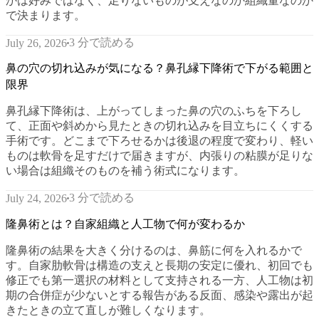
かは好みではなく、足りないものが支えなのか組織量なのか
で決まります。
3 分で読める
July 26, 2026
鼻の穴の切れ込みが気になる？鼻孔縁下降術で下がる範囲と
限界
鼻孔縁下降術は、上がってしまった鼻の穴のふちを下ろし
て、正面や斜めから見たときの切れ込みを目立ちにくくする
手術です。どこまで下ろせるかは後退の程度で変わり、軽い
ものは軟骨を足すだけで届きますが、内張りの粘膜が足りな
い場合は組織そのものを補う術式になります。
3 分で読める
July 24, 2026
隆鼻術とは？自家組織と人工物で何が変わるか
隆鼻術の結果を大きく分けるのは、鼻筋に何を入れるかで
す。自家肋軟骨は構造の支えと長期の安定に優れ、初回でも
修正でも第一選択の材料として支持される一方、人工物は初
期の合併症が少ないとする報告がある反面、感染や露出が起
きたときの立て直しが難しくなります。