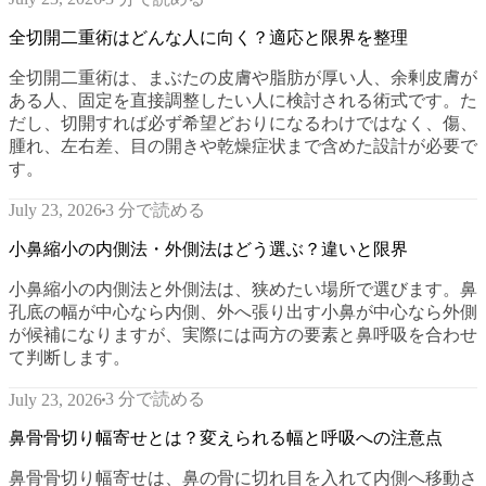
全切開二重術はどんな人に向く？適応と限界を整理
全切開二重術は、まぶたの皮膚や脂肪が厚い人、余剰皮膚が
ある人、固定を直接調整したい人に検討される術式です。た
だし、切開すれば必ず希望どおりになるわけではなく、傷、
腫れ、左右差、目の開きや乾燥症状まで含めた設計が必要で
す。
3 分で読める
July 23, 2026
小鼻縮小の内側法・外側法はどう選ぶ？違いと限界
小鼻縮小の内側法と外側法は、狭めたい場所で選びます。鼻
孔底の幅が中心なら内側、外へ張り出す小鼻が中心なら外側
が候補になりますが、実際には両方の要素と鼻呼吸を合わせ
て判断します。
3 分で読める
July 23, 2026
鼻骨骨切り幅寄せとは？変えられる幅と呼吸への注意点
鼻骨骨切り幅寄せは、鼻の骨に切れ目を入れて内側へ移動さ