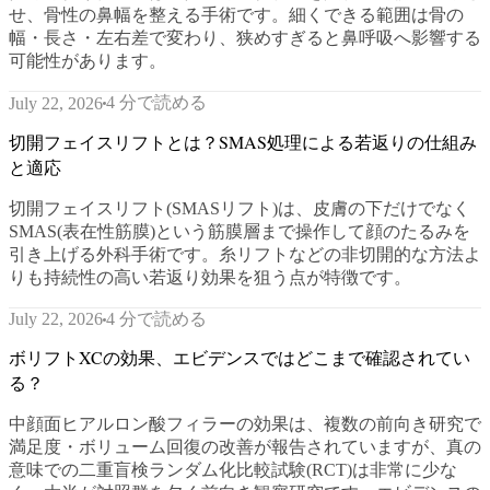
せ、骨性の鼻幅を整える手術です。細くできる範囲は骨の
幅・長さ・左右差で変わり、狭めすぎると鼻呼吸へ影響する
可能性があります。
4 分で読める
July 22, 2026
切開フェイスリフトとは？SMAS処理による若返りの仕組み
と適応
切開フェイスリフト(SMASリフト)は、皮膚の下だけでなく
SMAS(表在性筋膜)という筋膜層まで操作して顔のたるみを
引き上げる外科手術です。糸リフトなどの非切開的な方法よ
りも持続性の高い若返り効果を狙う点が特徴です。
4 分で読める
July 22, 2026
ボリフトXCの効果、エビデンスではどこまで確認されてい
る？
中顔面ヒアルロン酸フィラーの効果は、複数の前向き研究で
満足度・ボリューム回復の改善が報告されていますが、真の
意味での二重盲検ランダム化比較試験(RCT)は非常に少な