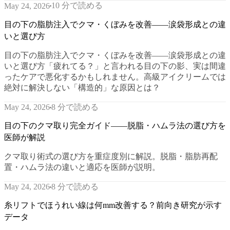
10 分で読める
May 24, 2026
目の下の脂肪注入でクマ・くぼみを改善——涙袋形成との違
いと選び方
目の下の脂肪注入でクマ・くぼみを改善——涙袋形成との違
いと選び方「疲れてる？」と言われる目の下の影、実は間違
ったケアで悪化するかもしれません。高級アイクリームでは
絶対に解決しない「構造的」な原因とは？
8 分で読める
May 24, 2026
目の下のクマ取り完全ガイド——脱脂・ハムラ法の選び方を
医師が解説
クマ取り術式の選び方を重症度別に解説。脱脂・脂肪再配
置・ハムラ法の違いと適応を医師が説明。
8 分で読める
May 24, 2026
糸リフトでほうれい線は何mm改善する？前向き研究が示す
データ