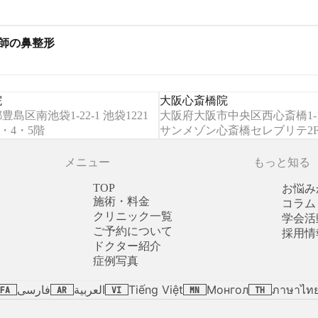
医師の鼻整形
院
大阪心斎橋院
豊島区南池袋1-22-1 池袋1221
大阪府大阪市中央区西心斎橋1-10
3・4・5階
サンメゾン心斎橋セレブリテ2
メニュー
もっと知る
TOP
お悩み
施術・料金
コラム
クリニック一覧
学会活
ご予約について
採用情
ドクター紹介
症例写真
ภาษาไท
فارسی
العربية
Tiếng Việt
Монгол
FA
AR
VI
MN
TH