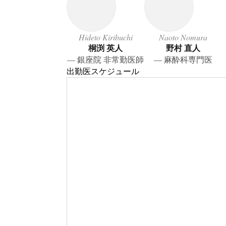
Hideto Kiribuchi
Naoto Nomura
桐渕 英人
野村 直人
― 銀座院 非常勤医師
― 麻酔科専門医
出勤医スケジュール