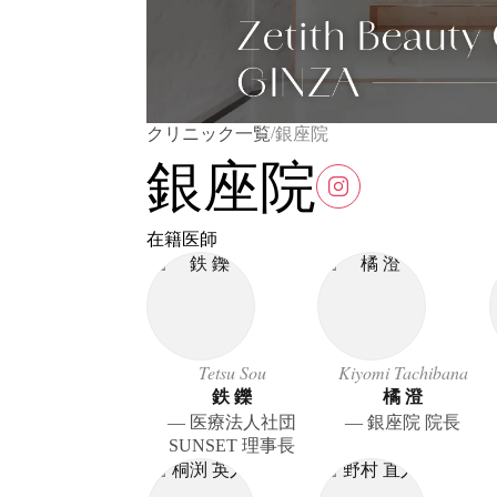
/
クリニック一覧
銀座院
銀座院
在籍医師
Tetsu Sou
Kiyomi Tachibana
鉄 鑠
橘 澄
― 医療法人社団
― 銀座院 院長
SUNSET 理事長