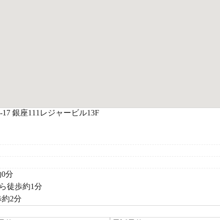
17 銀座111レジャービル13F
0分
から徒歩約1分
約2分