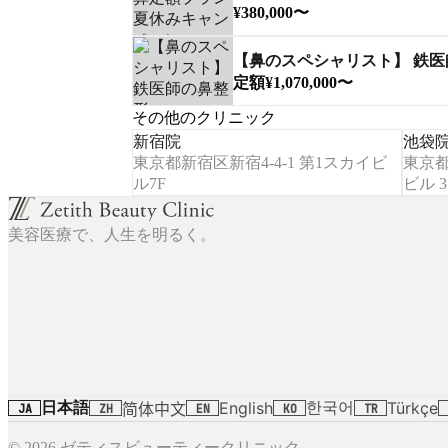
¥380,000〜
【鼻のスペシャリスト】 鉄
定額¥1,070,000〜
その他のクリニック
新宿院
池袋
東京都新宿区新宿4-4-1 第1スカイビ
東京都
ル7F
ビル 
美容医療で、人生を明るく。
日本語
한국어
English
Türkçe
简体中文
JA
ZH
EN
KO
TR
© 2026 ゼティスビューティークリニック