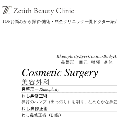
TOP
お悩みから探す
施術・料金
クリニック一覧
ドクター紹
▾
Rhinoplasty
Eyes
Contour
Body
H
鼻整形
目元
輪郭
身体
Cosmetic Surgery
美容外科
鼻整形
— Rhinoplasty
わし鼻修正術
鼻背のハンプ（出っ張り）を削り、なめらかな鼻
わし鼻修正術
わし鼻修正術（Dr鉄）