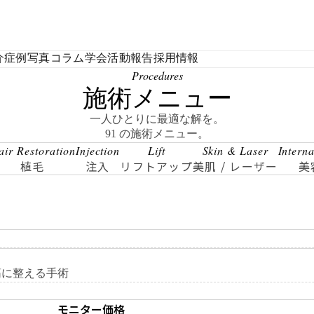
介
症例写真
コラム
学会活動報告
採用情報
Procedures
施術メニュー
一人ひとりに最適な解を。
91 の施術メニュー。
air Restoration
Injection
Lift
Skin & Laser
Intern
植毛
注入
リフトアップ
美肌 / レーザー
美
筋に整える手術
モニター価格