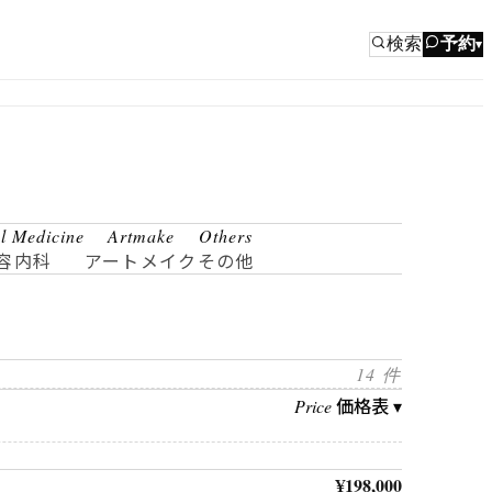
検索
予約
▾
al Medicine
Artmake
Others
容内科
アートメイク
その他
14 件
価格表 ▾
Price
¥198,000