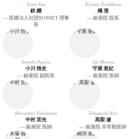
Tetsu Sou
Kiyomi Tachibana
鉄 鑠
橘 澄
― 医療法人社団SUNSET 理事
― 銀座院 院長
長
Satoshi Ogawa
Aki Moriya
小川 悟史
守屋 亜妃
― 銀座院 副院長
― 銀座院 医師
Hiromitsu Nakamura
Takanashi Ryo
中村 宏光
髙梨 遼
― 銀座院 医師
― 銀座院 非常勤医師