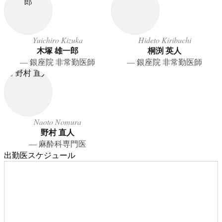
Yuichiro Kizuka
Hideto Kiribuchi
木塚 雄一郎
桐渕 英人
― 銀座院 非常勤医師
― 銀座院 非常勤医師
Naoto Nomura
野村 直人
― 麻酔科専門医
出勤医スケジュール