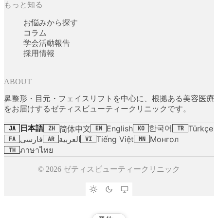
もっと知る
お悩みから探す
コラム
学会活動報告
採用情報
ABOUT
鼻整形・目元・フェイスリフトを中心に、根拠ある美容医療
をお届けするゼティスビューティークリニックです。
日本語
한국어
English
Türkçe
简体中文
JA
ZH
EN
KO
TR
فارسی
العربية
Tiếng Việt
Монгол
FA
AR
VI
MN
ภาษาไทย
TH
© 2026 ゼティスビューティークリニック