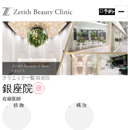
予約
▾
/
クリニック一覧
銀座院
銀座院
在籍医師