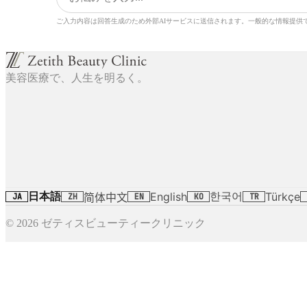
ご入力内容は回答生成のため外部AIサービスに送信されます。一般的な情報提供
美容医療で、人生を明るく。
日本語
한국어
English
Türkçe
简体中文
JA
ZH
EN
KO
TR
© 2026 ゼティスビューティークリニック