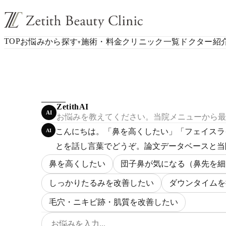
TOP
お悩みから探す
施術・料金
クリニック一覧
ドクター紹
▾
ZetithAI
AI
お悩みを教えてください。当院メニューから最
こんにちは。「鼻を高くしたい」「フェイスラ
AI
とを話し言葉でどうぞ。論文データベースと当
鼻を高くしたい
団子鼻が気になる（鼻先を細
しっかりたるみを改善したい
ダウンタイムを
毛穴・ニキビ跡・肌質を改善したい