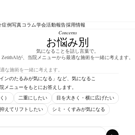
介
症例写真
コラム
学会活動報告
採用情報
Concerns
お悩み別
気になることを話し言葉で。
ZetithAIが、当院メニューから最適な施術を一緒に考えます。
適な施術を一緒に考えます。
インのたるみが気になる」など、気になるこ
院メニューをもとにお答えします。
く）
二重にしたい
目を大きく・横に広げたい
抑えてリフトしたい
シミ・くすみが気になる