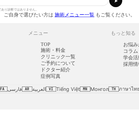
➤
であり診断ではありません。
ご自身で選びたい方は
施術メニュー一覧
もご覧ください。
メニュー
もっと知る
TOP
お悩み
施術・料金
コラム
クリニック一覧
学会活
ご予約について
採用情
ドクター紹介
症例写真
ภาษาไท
فارسی
العربية
Tiếng Việt
Монгол
FA
AR
VI
MN
TH