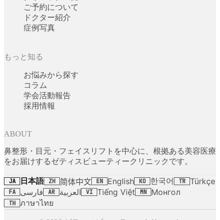
ご予約について
ドクター紹介
症例写真
もっと知る
お悩みから探す
コラム
学会活動報告
採用情報
ABOUT
鼻整形・目元・フェイスリフトを中心に、根拠ある美容医療
をお届けするゼティスビューティークリニックです。
日本語
한국어
English
Türkçe
简体中文
JA
ZH
EN
KO
TR
فارسی
العربية
Tiếng Việt
Монгол
FA
AR
VI
MN
ภาษาไทย
TH