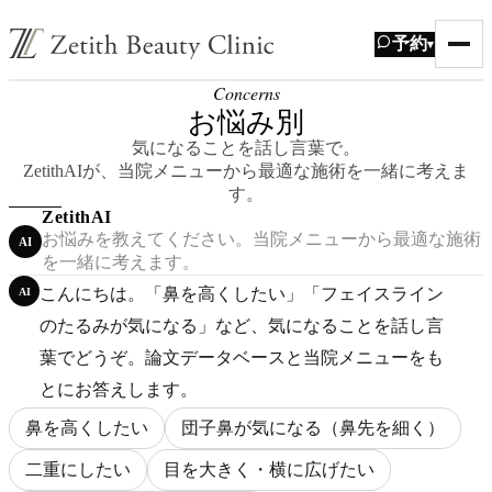
予約
▾
Concerns
お悩み別
気になることを話し言葉で。
ZetithAIが、当院メニューから最適な施術を一緒に考えま
す。
ZetithAI
お悩みを教えてください。当院メニューから最適な施術
AI
を一緒に考えます。
こんにちは。「鼻を高くしたい」「フェイスライン
AI
のたるみが気になる」など、気になることを話し言
葉でどうぞ。論文データベースと当院メニューをも
とにお答えします。
鼻を高くしたい
団子鼻が気になる（鼻先を細く）
二重にしたい
目を大きく・横に広げたい