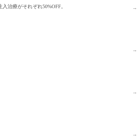
治療がそれぞれ50%OFF。
→
→
→
→