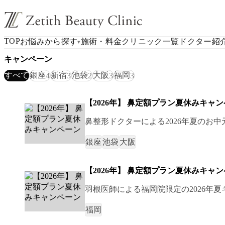
TOP
お悩みから探す
施術・料金
クリニック一覧
ドクター紹
▾
キャンペーン
すべて
銀座
新宿
池袋
大阪
福岡
4
3
2
3
3
【2026年】 鼻定額プラン夏休みキャ
鼻整形ドクターによる2026年夏のお
銀座
池袋
大阪
【2026年】 鼻定額プラン夏休みキャ
羽根医師による福岡院限定の2026年
福岡