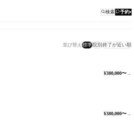
検索
予約
▾
並び替え
標準
院別
終了が近い順
¥380,000〜
→
¥380,000〜
→