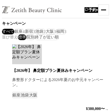
予約
▾
キャンペーン
すべて
銀座
新宿
池袋
大阪
福岡
4
3
2
3
3
並び替え
標準
院別
終了が近い順
【2026年】 鼻定額プラン夏休みキャンペーン
鼻整形ドクターによる2026年夏のお中元キャンペー
ン。
銀座
池袋
大阪
¥380,000〜
→