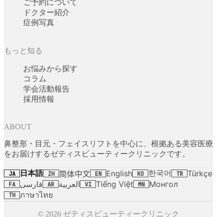
ご予約について
ドクター紹介
症例写真
もっと知る
お悩みから探す
コラム
学会活動報告
採用情報
ABOUT
鼻整形・目元・フェイスリフトを中心に、根拠ある美容医療
をお届けするゼティスビューティークリニックです。
日本語
한국어
English
Türkçe
简体中文
JA
ZH
EN
KO
TR
فارسی
العربية
Tiếng Việt
Монгол
FA
AR
VI
MN
ภาษาไทย
TH
© 2026 ゼティスビューティークリニック