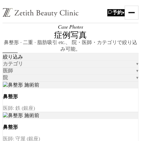
予約
▾
Case Photos
症例写真
鼻整形 · 二重 · 脂肪吸引 etc.、 院・医師・カテゴリで絞り込
み可能。
絞り込み
カテゴリ
医師
院
鼻整形
医師: 鉄 (銀座)
鼻整形
医師: 守屋 (銀座)