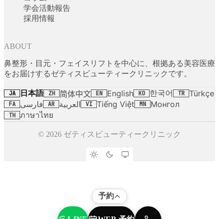
学会活動報告
採用情報
ABOUT
鼻整形・目元・フェイスリフトを中心に、根拠ある美容医療
をお届けするゼティスビューティークリニックです。
日本語
한국어
English
Türkçe
简体中文
JA
ZH
EN
KO
TR
فارسی
العربية
Tiếng Việt
Монгол
FA
AR
VI
MN
ภาษาไทย
TH
© 2026 ゼティスビューティークリニック
予約