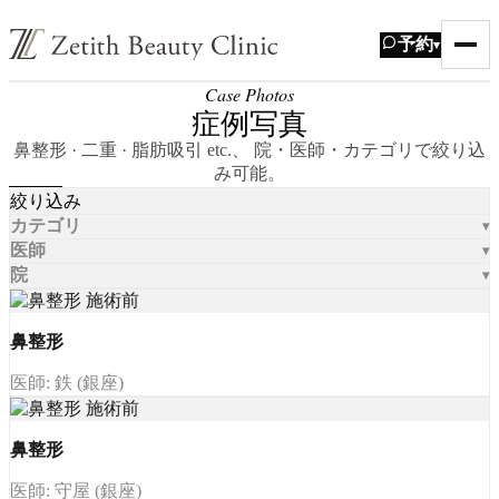
予約
▾
Case Photos
症例写真
鼻整形 · 二重 · 脂肪吸引 etc.、 院・医師・カテゴリで絞り込
み可能。
絞り込み
カテゴリ
医師
院
鼻整形
医師: 鉄 (銀座)
鼻整形
医師: 守屋 (銀座)