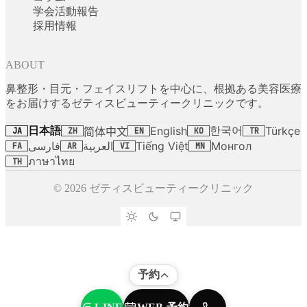
学会活動報告
採用情報
ABOUT
鼻整形・目元・フェイスリフトを中心に、根拠ある美容医療
をお届けするゼティスビューティークリニックです。
日本語
한국어
English
Türkçe
简体中文
JA
ZH
EN
KO
TR
فارسی
العربية
Tiếng Việt
Монгол
FA
AR
VI
MN
ภาษาไทย
TH
© 2026 ゼティスビューティークリニック
予約