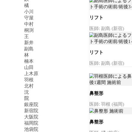
橘
小川
リフト
守屋
中村
医師: 副島 (新宿)
桐渕
王
新井
副島
リフト
林
楠本
医師: 副島 (新宿)
山田
上木原
羽根
北村
沈
鼻整形
院
医師: 羽根 (福岡)
銀座院
新宿院
大阪院
鼻整形
福岡院
池袋院