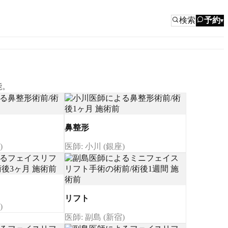
検索
予約
▾
能。
鼻整形
)
医師: 小川 (銀座)
リフト
)
医師: 副島 (新宿)