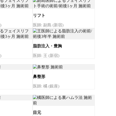
リフト
)
医師: 副島 (新宿)
脂肪注入・豊胸
)
医師: 王 (新宿)
鼻整形
医師: 橘 (銀座)
目元