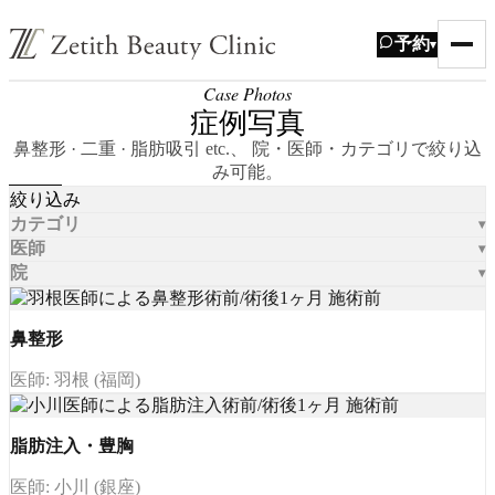
予約
▾
Case Photos
症例写真
鼻整形 · 二重 · 脂肪吸引 etc.、 院・医師・カテゴリで絞り込
み可能。
絞り込み
カテゴリ
医師
院
鼻整形
医師: 羽根 (福岡)
脂肪注入・豊胸
医師: 小川 (銀座)