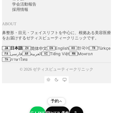
学会活動報告
採用情報
ABOUT
鼻整形・目元・フェイスリフトを中心に、根拠ある美容医療
をお届けするゼティスビューティークリニックです。
日本語
한국어
English
Türkçe
简体中文
JA
ZH
EN
KO
TR
فارسی
العربية
Tiếng Việt
Монгол
FA
AR
VI
MN
ภาษาไทย
TH
© 2026 ゼティスビューティークリニック
予約