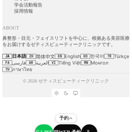
学会活動報告
採用情報
ABOUT
鼻整形・目元・フェイスリフトを中心に、根拠ある美容医療
をお届けするゼティスビューティークリニックです。
日本語
한국어
English
Türkçe
简体中文
JA
ZH
EN
KO
TR
فارسی
العربية
Tiếng Việt
Монгол
FA
AR
VI
MN
ภาษาไทย
TH
© 2026 ゼティスビューティークリニック
予約