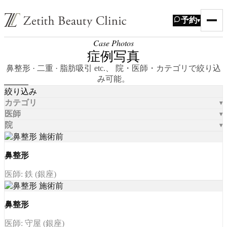
予約
▾
Case Photos
症例写真
鼻整形 · 二重 · 脂肪吸引 etc.、 院・医師・カテゴリで絞り込
み可能。
絞り込み
カテゴリ
医師
院
鼻整形
医師: 鉄 (銀座)
鼻整形
医師: 守屋 (銀座)