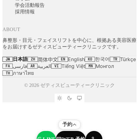
学会活動報告
採用情報
ABOUT
鼻整形・目元・フェイスリフトを中心に、根拠ある美容医療
をお届けするゼティスビューティークリニックです。
日本語
한국어
English
Türkçe
简体中文
JA
ZH
EN
KO
TR
فارسی
العربية
Tiếng Việt
Монгол
FA
AR
VI
MN
ภาษาไทย
TH
© 2026 ゼティスビューティークリニック
予約