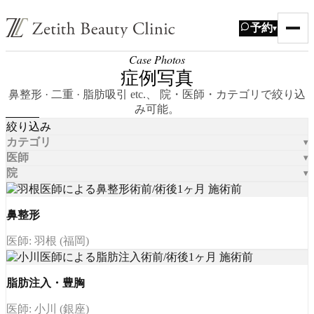
予約
▾
Case Photos
症例写真
鼻整形 · 二重 · 脂肪吸引 etc.、 院・医師・カテゴリで絞り込
み可能。
絞り込み
カテゴリ
医師
院
鼻整形
医師: 羽根 (福岡)
脂肪注入・豊胸
医師: 小川 (銀座)