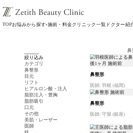
TOP
お悩みから探す
施術・料金
クリニック一覧
ドクター紹
▾
鼻
絞り込み
カテゴリ
鼻整形
鼻整形
目元
リフト
医師: 羽根 (福岡)
ヒアルロン酸・注入
脂肪注入・豊胸
脂肪吸引
鼻整形
口元
その他
医師: 守屋 (銀座)
美肌・レーザー
医師
鉄