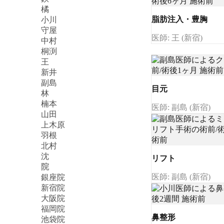
橘
脂肪注入・豊胸
小川
守屋
医師: 王 (新宿)
中村
桐渕
王
新井
副島
目元
林
楠本
医師: 副島 (新宿)
山田
上木原
羽根
北村
沈
リフト
院
医師: 副島 (新宿)
銀座院
新宿院
大阪院
福岡院
鼻整形
池袋院