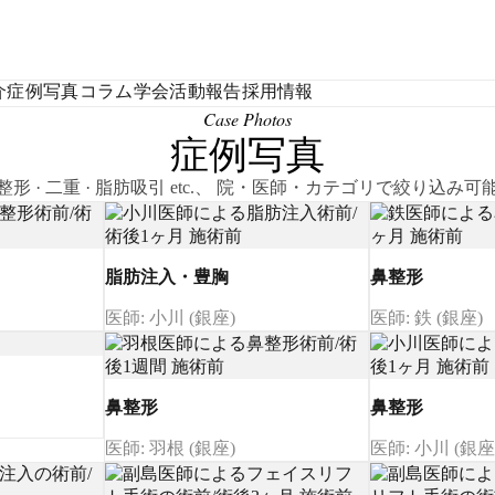
介
症例写真
コラム
学会活動報告
採用情報
Case Photos
症例写真
整形 · 二重 · 脂肪吸引 etc.、 院・医師・カテゴリで絞り込み可
脂肪注入・豊胸
鼻整形
医師: 小川 (銀座)
医師: 鉄 (銀座)
鼻整形
鼻整形
医師: 羽根 (銀座)
医師: 小川 (銀座