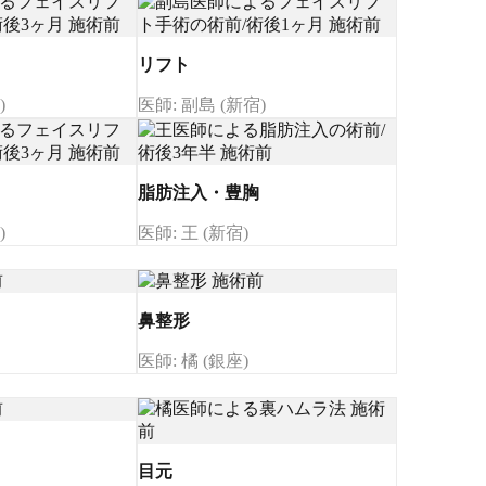
リフト
)
医師: 副島 (新宿)
脂肪注入・豊胸
)
医師: 王 (新宿)
鼻整形
医師: 橘 (銀座)
目元