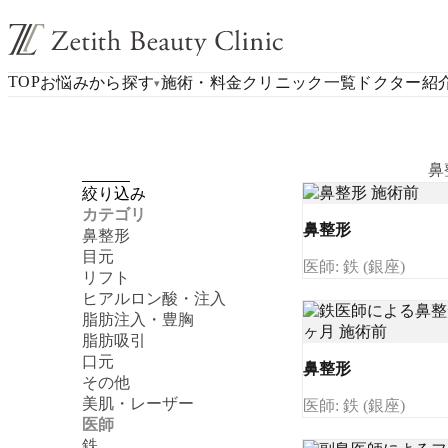
TOP
お悩みから探す
施術・料金
クリニック一覧
ドクター紹
▾
鼻
絞り込み
カテゴリ
鼻整形
鼻整形
目元
医師: 鉄 (銀座)
リフト
ヒアルロン酸・注入
脂肪注入・豊胸
脂肪吸引
口元
鼻整形
その他
美肌・レーザー
医師: 鉄 (銀座)
医師
鉄