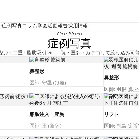
介
症例写真
コラム
学会活動報告
採用情報
Case Photos
症例写真
整形 · 二重 · 脂肪吸引 etc.、 院・医師・カテゴリで絞り込み可
鼻整形
鼻整形
医師: 守屋 (銀座)
医師: 羽根 (銀座
脂肪注入・豊胸
リフト
医師: 王 (新宿)
医師: 副島 (新宿