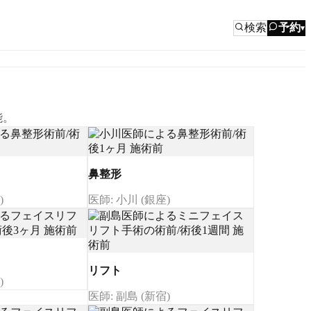
検索
予約
▾
能。
鼻整形
)
医師: 小川 (銀座)
リフト
)
医師: 副島 (新宿)