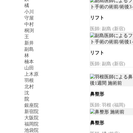
橘
小川
リフト
守屋
中村
医師: 副島 (新宿)
桐渕
王
新井
副島
リフト
林
楠本
医師: 副島 (新宿)
山田
上木原
羽根
北村
沈
鼻整形
院
医師: 羽根 (福岡)
銀座院
新宿院
大阪院
鼻整形
福岡院
池袋院