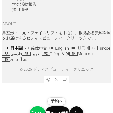
学会活動報告
採用情報
ABOUT
鼻整形・目元・フェイスリフトを中心に、根拠ある美容医療
をお届けするゼティスビューティークリニックです。
日本語
한국어
English
Türkçe
简体中文
JA
ZH
EN
KO
TR
فارسی
العربية
Tiếng Việt
Монгол
FA
AR
VI
MN
ภาษาไทย
TH
© 2026 ゼティスビューティークリニック
予約