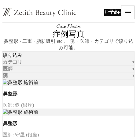
予約
▾
Case Photos
症例写真
鼻整形 · 二重 · 脂肪吸引 etc.、 院・医師・カテゴリで絞り込
み可能。
絞り込み
カテゴリ
医師
院
鼻整形
医師: 鉄 (銀座)
鼻整形
医師: 守屋 (銀座)