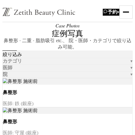
予約
▾
Case Photos
症例写真
鼻整形 · 二重 · 脂肪吸引 etc.、 院・医師・カテゴリで絞り込
み可能。
絞り込み
カテゴリ
医師
院
鼻整形
医師: 鉄 (銀座)
鼻整形
医師: 守屋 (銀座)