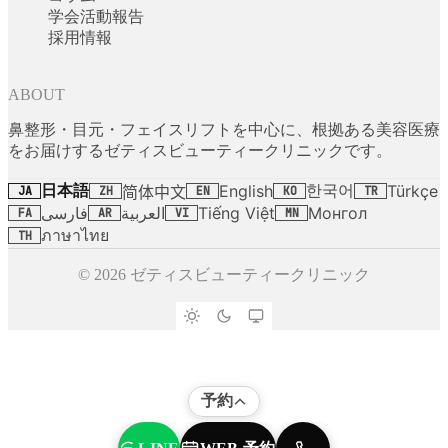
学会活動報告
採用情報
ABOUT
鼻整形・目元・フェイスリフトを中心に、根拠ある美容医療
をお届けするゼティスビューティークリニックです。
日本語
한국어
English
Türkçe
简体中文
JA
ZH
EN
KO
TR
فارسی
العربية
Tiếng Việt
Монгол
FA
AR
VI
MN
ภาษาไทย
TH
© 2026 ゼティスビューティークリニック
予約