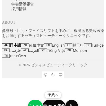
学会活動報告
採用情報
ABOUT
鼻整形・目元・フェイスリフトを中心に、根拠ある美容医療
をお届けするゼティスビューティークリニックです。
日本語
한국어
English
Türkçe
简体中文
JA
ZH
EN
KO
TR
فارسی
العربية
Tiếng Việt
Монгол
FA
AR
VI
MN
ภาษาไทย
TH
© 2026 ゼティスビューティークリニック
予約