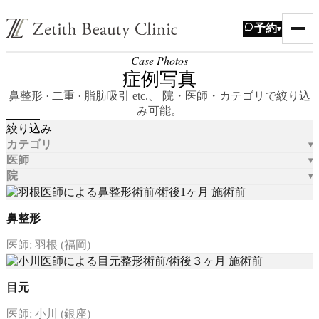
予約
▾
Case Photos
症例写真
鼻整形 · 二重 · 脂肪吸引 etc.、 院・医師・カテゴリで絞り込
み可能。
絞り込み
カテゴリ
医師
院
鼻整形
医師: 羽根 (福岡)
目元
医師: 小川 (銀座)