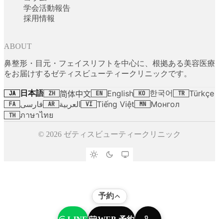
学会活動報告
採用情報
ABOUT
鼻整形・目元・フェイスリフトを中心に、根拠ある美容医療
をお届けするゼティスビューティークリニックです。
日本語
한국어
English
Türkçe
简体中文
JA
ZH
EN
KO
TR
فارسی
العربية
Tiếng Việt
Монгол
FA
AR
VI
MN
ภาษาไทย
TH
© 2026 ゼティスビューティークリニック
予約