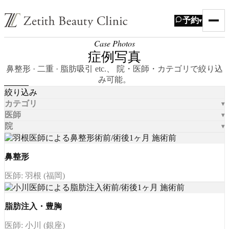
予約
▾
Case Photos
症例写真
鼻整形 · 二重 · 脂肪吸引 etc.、 院・医師・カテゴリで絞り込
み可能。
絞り込み
カテゴリ
医師
院
鼻整形
医師: 羽根 (福岡)
脂肪注入・豊胸
医師: 小川 (銀座)