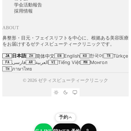
学会活動報告
採用情報
ABOUT
鼻整形・目元・フェイスリフトを中心に、根拠ある美容医療
をお届けするゼティスビューティークリニックです。
日本語
한국어
English
Türkçe
简体中文
JA
ZH
EN
KO
TR
فارسی
العربية
Tiếng Việt
Монгол
FA
AR
VI
MN
ภาษาไทย
TH
© 2026 ゼティスビューティークリニック
予約