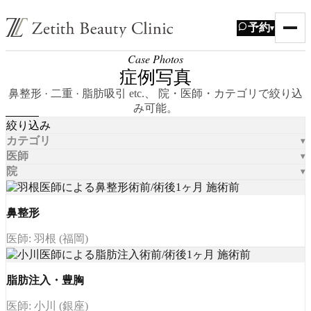
予約
▾
Case Photos
症例写真
鼻整形 · 二重 · 脂肪吸引 etc.、 院・医師・カテゴリで絞り込
み可能。
絞り込み
カテゴリ
医師
院
鼻整形
医師: 羽根 (福岡)
脂肪注入・豊胸
医師: 小川 (銀座)