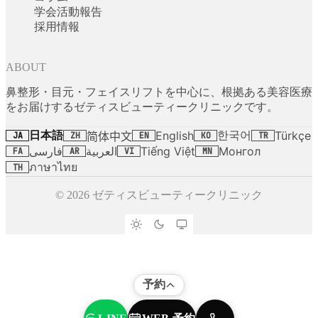
学会活動報告
採用情報
ABOUT
鼻整形・目元・フェイスリフトを中心に、根拠ある美容医療
をお届けするゼティスビューティークリニックです。
日本語
한국어
English
Türkçe
简体中文
JA
ZH
EN
KO
TR
فارسی
العربية
Tiếng Việt
Монгол
FA
AR
VI
MN
ภาษาไทย
TH
© 2026 ゼティスビューティークリニック
予約