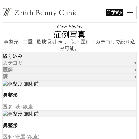
予約
▾
Case Photos
症例写真
鼻整形 · 二重 · 脂肪吸引 etc.、 院・医師・カテゴリで絞り込
み可能。
絞り込み
カテゴリ
医師
院
鼻整形
医師: 鉄 (銀座)
鼻整形
医師: 守屋 (銀座)