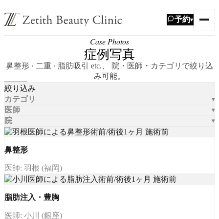
予約
▾
Case Photos
症例写真
鼻整形 · 二重 · 脂肪吸引 etc.、 院・医師・カテゴリで絞り込
み可能。
絞り込み
カテゴリ
医師
院
鼻整形
医師: 羽根 (福岡)
脂肪注入・豊胸
医師: 小川 (銀座)