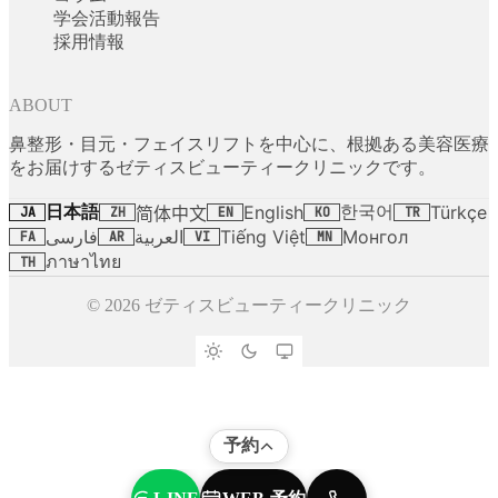
学会活動報告
採用情報
ABOUT
鼻整形・目元・フェイスリフトを中心に、根拠ある美容医療
をお届けするゼティスビューティークリニックです。
日本語
한국어
English
Türkçe
简体中文
JA
ZH
EN
KO
TR
فارسی
العربية
Tiếng Việt
Монгол
FA
AR
VI
MN
ภาษาไทย
TH
© 2026 ゼティスビューティークリニック
予約