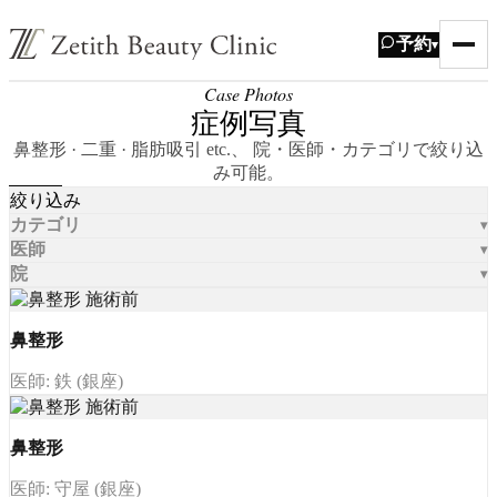
予約
▾
Case Photos
症例写真
鼻整形 · 二重 · 脂肪吸引 etc.、 院・医師・カテゴリで絞り込
み可能。
絞り込み
カテゴリ
医師
院
鼻整形
医師: 鉄 (銀座)
鼻整形
医師: 守屋 (銀座)