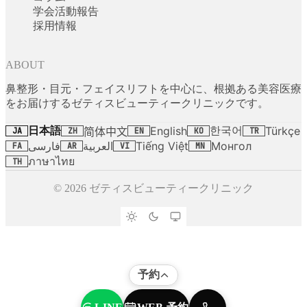
学会活動報告
採用情報
ABOUT
鼻整形・目元・フェイスリフトを中心に、根拠ある美容医療
をお届けするゼティスビューティークリニックです。
日本語
한국어
English
Türkçe
简体中文
JA
ZH
EN
KO
TR
فارسی
العربية
Tiếng Việt
Монгол
FA
AR
VI
MN
ภาษาไทย
TH
© 2026 ゼティスビューティークリニック
予約