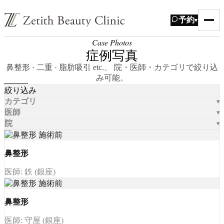
予約
▾
Case Photos
症例写真
鼻整形 · 二重 · 脂肪吸引 etc.、 院・医師・カテゴリで絞り込
み可能。
絞り込み
カテゴリ
医師
院
鼻整形
医師: 鉄 (銀座)
鼻整形
医師: 守屋 (銀座)