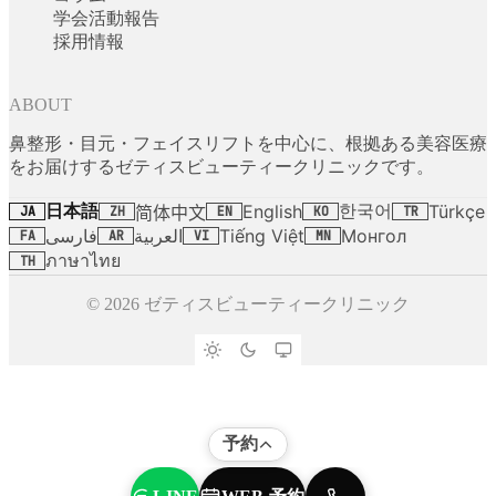
学会活動報告
採用情報
ABOUT
鼻整形・目元・フェイスリフトを中心に、根拠ある美容医療
をお届けするゼティスビューティークリニックです。
日本語
한국어
English
Türkçe
简体中文
JA
ZH
EN
KO
TR
فارسی
العربية
Tiếng Việt
Монгол
FA
AR
VI
MN
ภาษาไทย
TH
© 2026 ゼティスビューティークリニック
予約