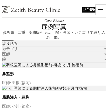
予約
▾
Case Photos
症例写真
鼻整形 · 二重 · 脂肪吸引 etc.、 院・医師・カテゴリで絞り込
み可能。
絞り込み
カテゴリ
医師
院
鼻整形
医師: 羽根 (福岡)
脂肪注入・豊胸
医師: 小川 (銀座)