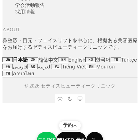
学会活動報告
採用情報
ABOUT
鼻整形・目元・フェイスリフトを中心に、根拠ある美容医療
をお届けするゼティスビューティークリニックです。
日本語
한국어
English
Türkçe
简体中文
JA
ZH
EN
KO
TR
فارسی
العربية
Tiếng Việt
Монгол
FA
AR
VI
MN
ภาษาไทย
TH
© 2026 ゼティスビューティークリニック
予約