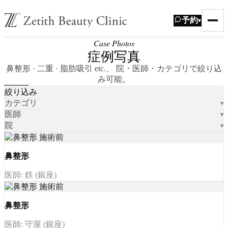
予約
▾
Case Photos
症例写真
鼻整形 · 二重 · 脂肪吸引 etc.、 院・医師・カテゴリで絞り込
み可能。
絞り込み
カテゴリ
医師
院
鼻整形
医師: 鉄 (銀座)
鼻整形
医師: 守屋 (銀座)