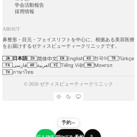
学会活動報告
採用情報
ABOUT
鼻整形・目元・フェイスリフトを中心に、根拠ある美容医療
をお届けするゼティスビューティークリニックです。
日本語
한국어
English
Türkçe
简体中文
JA
ZH
EN
KO
TR
فارسی
العربية
Tiếng Việt
Монгол
FA
AR
VI
MN
ภาษาไทย
TH
© 2026 ゼティスビューティークリニック
予約