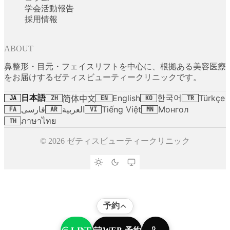
学会活動報告
採用情報
ABOUT
鼻整形・目元・フェイスリフトを中心に、根拠ある美容医療
をお届けするゼティスビューティークリニックです。
日本語
한국어
English
Türkçe
简体中文
JA
ZH
EN
KO
TR
فارسی
العربية
Tiếng Việt
Монгол
FA
AR
VI
MN
ภาษาไทย
TH
© 2026 ゼティスビューティークリニック
予約