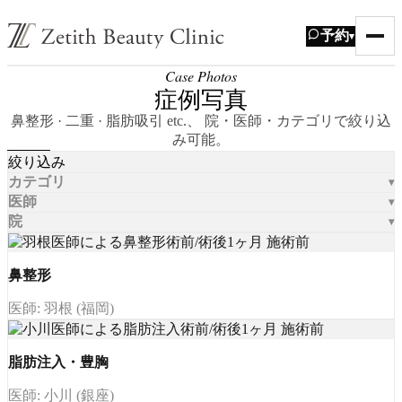
予約
▾
Case Photos
症例写真
鼻整形 · 二重 · 脂肪吸引 etc.、 院・医師・カテゴリで絞り込
み可能。
絞り込み
カテゴリ
医師
院
鼻整形
医師: 羽根 (福岡)
脂肪注入・豊胸
医師: 小川 (銀座)