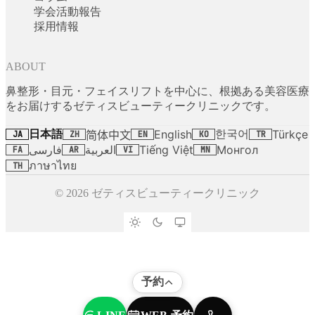
学会活動報告
採用情報
ABOUT
鼻整形・目元・フェイスリフトを中心に、根拠ある美容医療
をお届けするゼティスビューティークリニックです。
日本語
한국어
English
Türkçe
简体中文
JA
ZH
EN
KO
TR
فارسی
العربية
Tiếng Việt
Монгол
FA
AR
VI
MN
ภาษาไทย
TH
© 2026 ゼティスビューティークリニック
予約