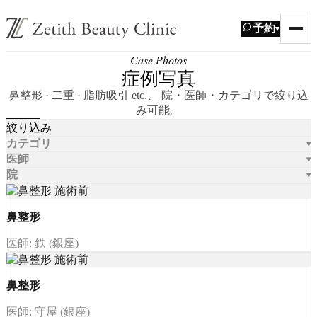
予約
▾
Case Photos
症例写真
鼻整形 · 二重 · 脂肪吸引 etc.、 院・医師・カテゴリで絞り込
み可能。
絞り込み
カテゴリ
医師
院
鼻整形
医師: 鉄 (銀座)
鼻整形
医師: 守屋 (銀座)