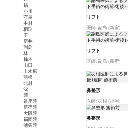
橘
小川
リフト
守屋
中村
医師: 副島 (新宿)
桐渕
王
新井
副島
リフト
林
楠本
医師: 副島 (新宿)
山田
上木原
羽根
北村
沈
鼻整形
院
医師: 羽根 (福岡)
銀座院
新宿院
大阪院
鼻整形
福岡院
池袋院