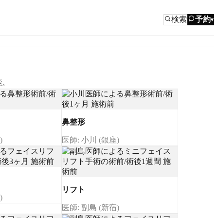
検索
予約
▾
能。
鼻整形
)
医師: 小川 (銀座)
リフト
)
医師: 副島 (新宿)