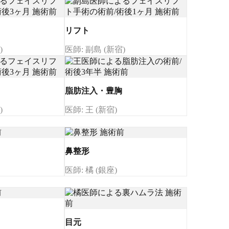
リフト
)
医師: 副島 (新宿)
脂肪注入・豊胸
)
医師: 王 (新宿)
鼻整形
医師: 橘 (銀座)
目元