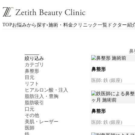
TOP
お悩みから探す
施術・料金
クリニック一覧
ドクター紹
▾
鼻
絞り込み
カテゴリ
鼻整形
鼻整形
目元
医師: 鉄 (銀座)
リフト
ヒアルロン酸・注入
脂肪注入・豊胸
脂肪吸引
口元
鼻整形
その他
美肌・レーザー
医師: 鉄 (銀座)
医師
鉄