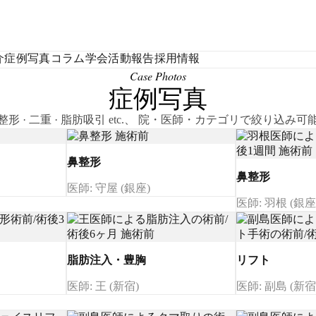
介
症例写真
コラム
学会活動報告
採用情報
Case Photos
症例写真
整形 · 二重 · 脂肪吸引 etc.、 院・医師・カテゴリで絞り込み可
鼻整形
鼻整形
医師: 守屋 (銀座)
医師: 羽根 (銀座
脂肪注入・豊胸
リフト
医師: 王 (新宿)
医師: 副島 (新宿