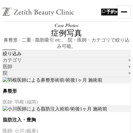
予約
▾
Case Photos
症例写真
鼻整形 · 二重 · 脂肪吸引 etc.、 院・医師・カテゴリで絞り込
み可能。
絞り込み
カテゴリ
医師
院
鼻整形
医師: 羽根 (福岡)
脂肪注入・豊胸
医師: 小川 (銀座)