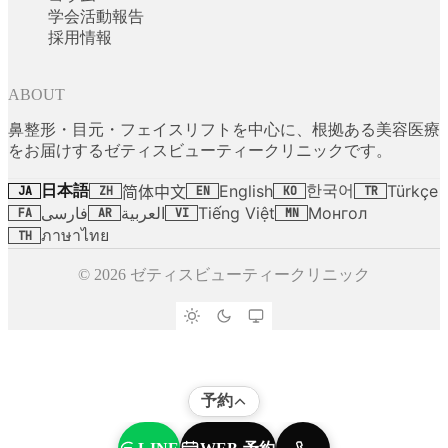
学会活動報告
採用情報
ABOUT
鼻整形・目元・フェイスリフトを中心に、根拠ある美容医療
をお届けするゼティスビューティークリニックです。
日本語
한국어
English
Türkçe
简体中文
JA
ZH
EN
KO
TR
فارسی
العربية
Tiếng Việt
Монгол
FA
AR
VI
MN
ภาษาไทย
TH
© 2026 ゼティスビューティークリニック
予約