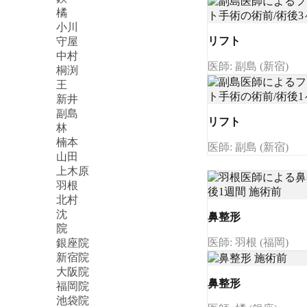
橘
小川
リフト
守屋
中村
医師: 副島 (新宿)
桐渕
王
新井
副島
リフト
林
楠本
医師: 副島 (新宿)
山田
上木原
羽根
北村
沈
鼻整形
院
医師: 羽根 (福岡)
銀座院
新宿院
大阪院
鼻整形
福岡院
池袋院