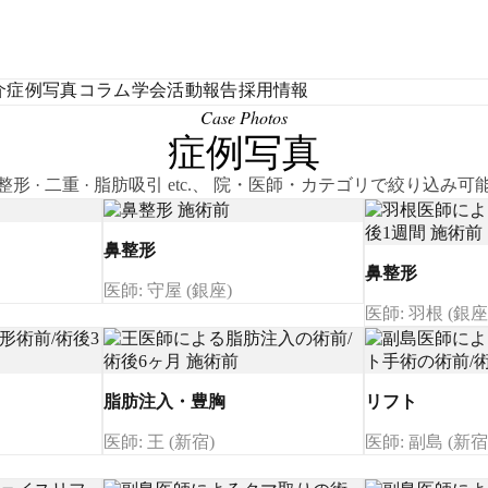
介
症例写真
コラム
学会活動報告
採用情報
Case Photos
症例写真
整形 · 二重 · 脂肪吸引 etc.、 院・医師・カテゴリで絞り込み可
鼻整形
鼻整形
医師: 守屋 (銀座)
医師: 羽根 (銀座
脂肪注入・豊胸
リフト
医師: 王 (新宿)
医師: 副島 (新宿