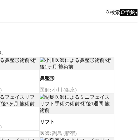
検索
予約
▾
能。
鼻整形
)
医師: 小川 (銀座)
リフト
)
医師: 副島 (新宿)