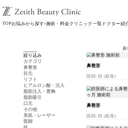
TOP
お悩みから探す
施術・料金
クリニック一覧
ドクター紹
▾
鼻
絞り込み
カテゴリ
鼻整形
鼻整形
目元
医師: 鉄 (銀座)
リフト
ヒアルロン酸・注入
脂肪注入・豊胸
脂肪吸引
口元
鼻整形
その他
美肌・レーザー
医師: 鉄 (銀座)
医師
鉄