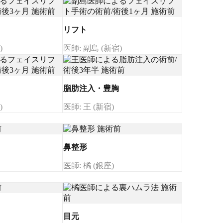
リフト
)
医師: 副島 (新宿)
脂肪注入・豊胸
)
医師: 王 (新宿)
鼻整形
医師: 橘 (銀座)
目元