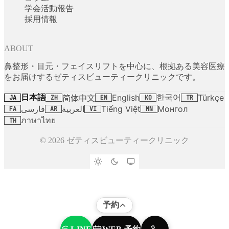
学会活動報告
採用情報
ABOUT
鼻整形・目元・フェイスリフトを中心に、根拠ある美容医療
をお届けするゼティスビューティークリニックです。
日本語
한국어
English
Türkçe
简体中文
JA
ZH
EN
KO
TR
فارسی
العربية
Tiếng Việt
Монгол
FA
AR
VI
MN
ภาษาไทย
TH
© 2026 ゼティスビューティークリニック
予約