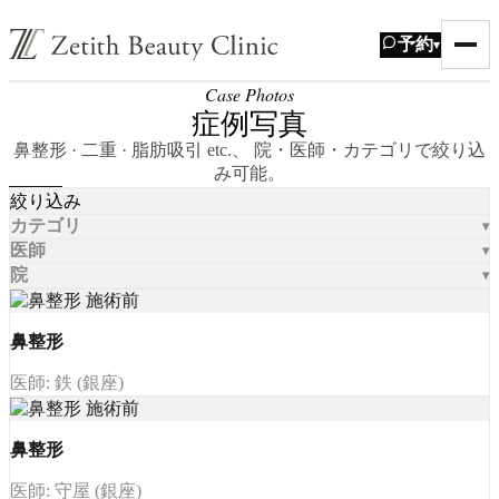
予約
▾
Case Photos
症例写真
鼻整形 · 二重 · 脂肪吸引 etc.、 院・医師・カテゴリで絞り込
み可能。
絞り込み
カテゴリ
医師
院
鼻整形
医師: 鉄 (銀座)
鼻整形
医師: 守屋 (銀座)