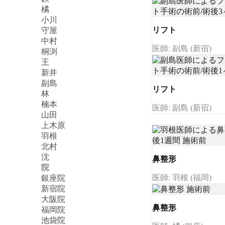
橘
小川
リフト
守屋
中村
医師: 副島 (新宿)
桐渕
王
新井
副島
リフト
林
楠本
医師: 副島 (新宿)
山田
上木原
羽根
北村
沈
鼻整形
院
医師: 羽根 (福岡)
銀座院
新宿院
大阪院
鼻整形
福岡院
池袋院