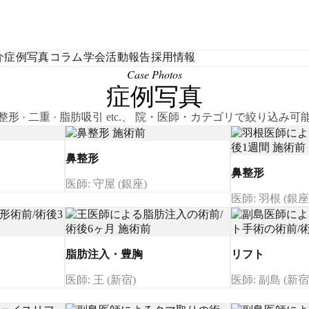
介
症例写真
コラム
学会活動報告
採用情報
Case Photos
症例写真
整形 · 二重 · 脂肪吸引 etc.、 院・医師・カテゴリで絞り込み可
鼻整形
鼻整形
医師: 守屋 (銀座)
医師: 羽根 (銀座
脂肪注入・豊胸
リフト
医師: 王 (新宿)
医師: 副島 (新宿