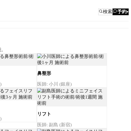
検索
予約
▾
能。
鼻整形
)
医師: 小川 (銀座)
リフト
)
医師: 副島 (新宿)