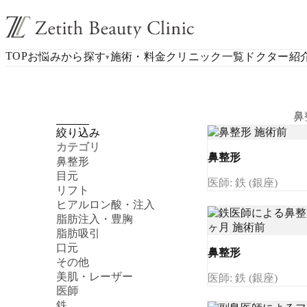
TOP
お悩みから探す
施術・料金
クリニック一覧
ドクター紹
▾
鼻
絞り込み
カテゴリ
鼻整形
鼻整形
目元
医師: 鉄 (銀座)
リフト
ヒアルロン酸・注入
脂肪注入・豊胸
脂肪吸引
口元
鼻整形
その他
美肌・レーザー
医師: 鉄 (銀座)
医師
鉄