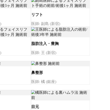
リフト
)
医師: 副島 (新宿)
脂肪注入・豊胸
)
医師: 王 (新宿)
鼻整形
医師: 橘 (銀座)
目元