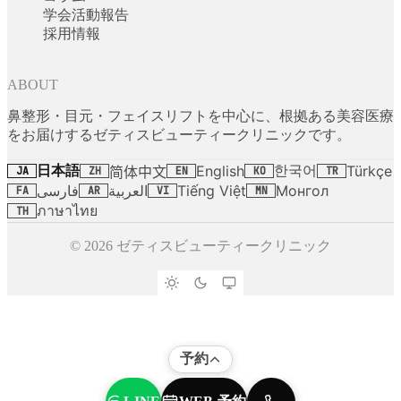
学会活動報告
採用情報
ABOUT
鼻整形・目元・フェイスリフトを中心に、根拠ある美容医療
をお届けするゼティスビューティークリニックです。
日本語
한국어
English
Türkçe
简体中文
JA
ZH
EN
KO
TR
فارسی
العربية
Tiếng Việt
Монгол
FA
AR
VI
MN
ภาษาไทย
TH
© 2026 ゼティスビューティークリニック
予約