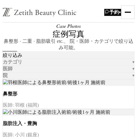
予約
▾
Case Photos
症例写真
鼻整形 · 二重 · 脂肪吸引 etc.、 院・医師・カテゴリで絞り込
み可能。
絞り込み
カテゴリ
医師
院
鼻整形
医師: 羽根 (福岡)
脂肪注入・豊胸
医師: 小川 (銀座)