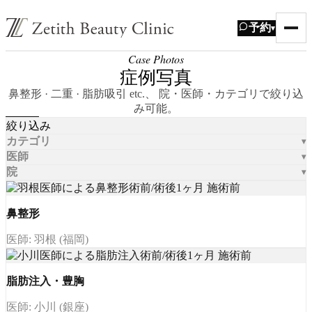
予約
▾
Case Photos
症例写真
鼻整形 · 二重 · 脂肪吸引 etc.、 院・医師・カテゴリで絞り込
み可能。
絞り込み
カテゴリ
医師
院
鼻整形
医師: 羽根 (福岡)
脂肪注入・豊胸
医師: 小川 (銀座)