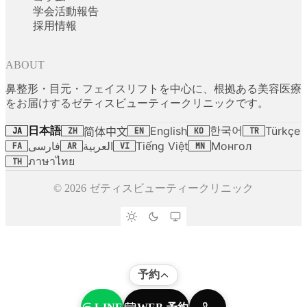
学会活動報告
採用情報
ABOUT
鼻整形・目元・フェイスリフトを中心に、根拠ある美容医療
をお届けするゼティスビューティークリニックです。
日本語
한국어
English
Türkçe
简体中文
JA
ZH
EN
KO
TR
فارسی
العربية
Tiếng Việt
Монгол
FA
AR
VI
MN
ภาษาไทย
TH
© 2026 ゼティスビューティークリニック
予約