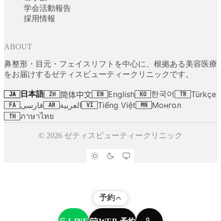
学会活動報告
採用情報
ABOUT
鼻整形・目元・フェイスリフトを中心に、根拠ある美容医療
をお届けするゼティスビューティークリニックです。
日本語
한국어
English
Türkçe
简体中文
JA
ZH
EN
KO
TR
فارسی
العربية
Tiếng Việt
Монгол
FA
AR
VI
MN
ภาษาไทย
TH
© 2026 ゼティスビューティークリニック
予約