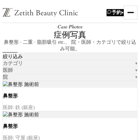
予約
▾
Case Photos
症例写真
鼻整形 · 二重 · 脂肪吸引 etc.、 院・医師・カテゴリで絞り込
み可能。
絞り込み
カテゴリ
医師
院
鼻整形
医師: 鉄 (銀座)
鼻整形
医師: 守屋 (銀座)