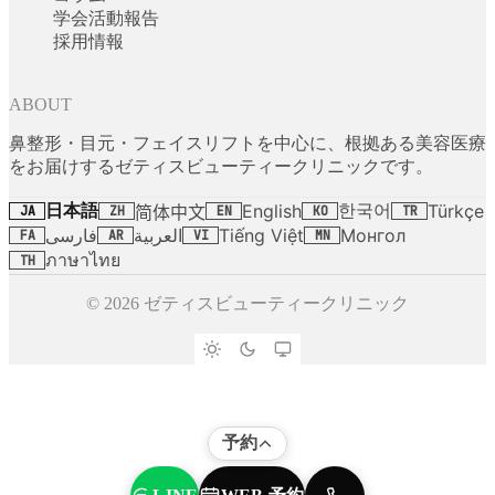
学会活動報告
採用情報
ABOUT
鼻整形・目元・フェイスリフトを中心に、根拠ある美容医療
をお届けするゼティスビューティークリニックです。
日本語
한국어
English
Türkçe
简体中文
JA
ZH
EN
KO
TR
فارسی
العربية
Tiếng Việt
Монгол
FA
AR
VI
MN
ภาษาไทย
TH
© 2026 ゼティスビューティークリニック
予約