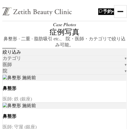
予約
▾
Case Photos
症例写真
鼻整形 · 二重 · 脂肪吸引 etc.、 院・医師・カテゴリで絞り込
み可能。
絞り込み
カテゴリ
医師
院
鼻整形
医師: 鉄 (銀座)
鼻整形
医師: 守屋 (銀座)