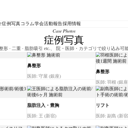
介
症例写真
コラム
学会活動報告
採用情報
Case Photos
症例写真
整形 · 二重 · 脂肪吸引 etc.、 院・医師・カテゴリで絞り込み可
鼻整形
鼻整形
医師: 守屋 (銀座)
医師: 羽根 (銀座
脂肪注入・豊胸
リフト
医師: 王 (新宿)
医師: 副島 (新宿