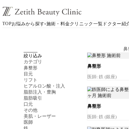
TOP
お悩みから探す
施術・料金
クリニック一覧
ドクター紹
▾
鼻
絞り込み
カテゴリ
鼻整形
鼻整形
目元
医師: 鉄 (銀座)
リフト
ヒアルロン酸・注入
脂肪注入・豊胸
脂肪吸引
口元
鼻整形
その他
美肌・レーザー
医師: 鉄 (銀座)
医師
鉄