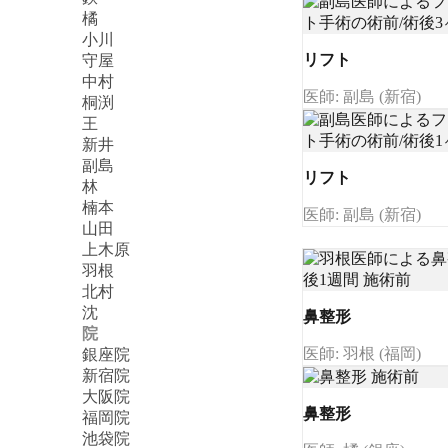
橘
小川
リフト
守屋
中村
医師: 副島 (新宿)
桐渕
王
新井
副島
リフト
林
楠本
医師: 副島 (新宿)
山田
上木原
羽根
北村
沈
鼻整形
院
医師: 羽根 (福岡)
銀座院
新宿院
大阪院
鼻整形
福岡院
池袋院