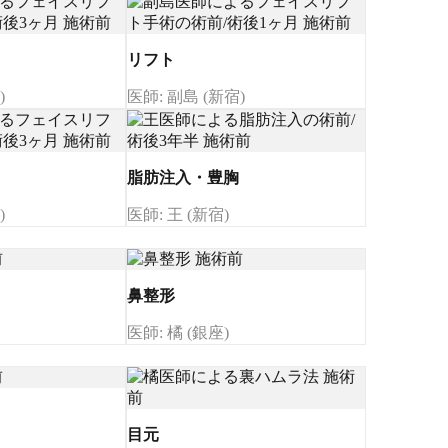
リフト
)
医師: 副島 (新宿)
脂肪注入・豊胸
)
医師: 王 (新宿)
鼻整形
医師: 橘 (銀座)
目元