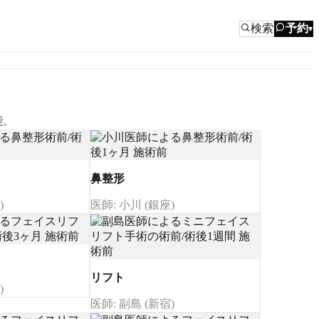
検索
予約
▾
能。
鼻整形
)
医師: 小川 (銀座)
リフト
)
医師: 副島 (新宿)