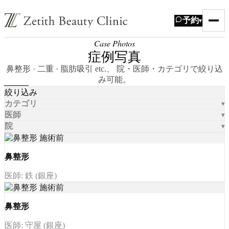
予約
▾
Case Photos
症例写真
鼻整形 · 二重 · 脂肪吸引 etc.、 院・医師・カテゴリで絞り込
み可能。
絞り込み
カテゴリ
医師
院
鼻整形
医師: 鉄 (銀座)
鼻整形
医師: 守屋 (銀座)