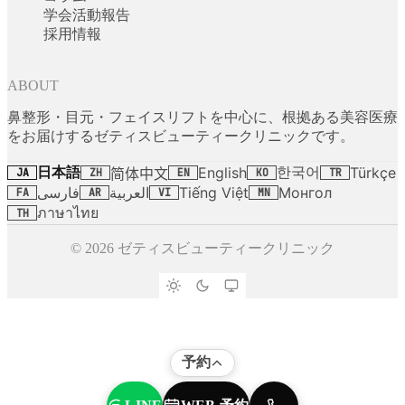
学会活動報告
採用情報
ABOUT
鼻整形・目元・フェイスリフトを中心に、根拠ある美容医療
をお届けするゼティスビューティークリニックです。
日本語
한국어
English
Türkçe
简体中文
JA
ZH
EN
KO
TR
فارسی
العربية
Tiếng Việt
Монгол
FA
AR
VI
MN
ภาษาไทย
TH
© 2026 ゼティスビューティークリニック
予約