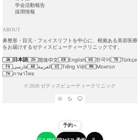
学会活動報告
採用情報
ABOUT
鼻整形・目元・フェイスリフトを中心に、根拠ある美容医療
をお届けするゼティスビューティークリニックです。
日本語
한국어
English
Türkçe
简体中文
JA
ZH
EN
KO
TR
فارسی
العربية
Tiếng Việt
Монгол
FA
AR
VI
MN
ภาษาไทย
TH
© 2026 ゼティスビューティークリニック
予約