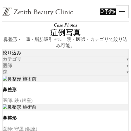
予約
▾
Case Photos
症例写真
鼻整形 · 二重 · 脂肪吸引 etc.、 院・医師・カテゴリで絞り込
み可能。
絞り込み
カテゴリ
医師
院
鼻整形
医師: 鉄 (銀座)
鼻整形
医師: 守屋 (銀座)